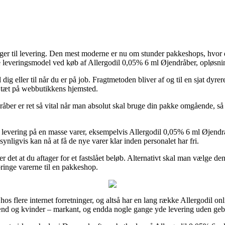
ninger til levering. Den mest moderne er nu om stunder pakkeshops, hvor 
e leveringsmodel ved køb af Allergodil 0,05% 6 ml Øjendråber, opløsni
ig eller til når du er på job. Fragtmetoden bliver af og til en sjat dyrer
r tæt på webbutikkens hjemsted.
er er ret så vital når man absolut skal bruge din pakke omgående, så 
g levering på en masse varer, eksempelvis Allergodil 0,05% 6 ml Øjend
ynligvis kan nå at få de nye varer klar inden personalet har fri.
r det at du aftager for et fastslået beløb. Alternativt skal man vælge den
 bringe varerne til en pakkeshop.
 hos flere internet forretninger, og altså har en lang række Allergodil 
 mænd og kvinder – markant, og endda nogle gange yde levering uden geb