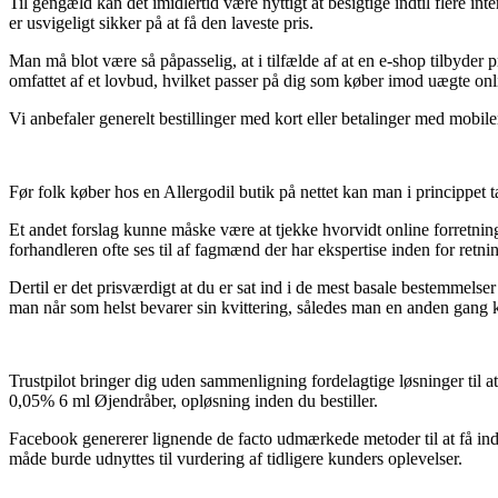
Til gengæld kan det imidlertid være nyttigt at besigtige indtil flere 
er usvigeligt sikker på at få den laveste pris.
Man må blot være så påpasselig, at i tilfælde af at en e-shop tilbyder p
omfattet af et lovbud, hvilket passer på dig som køber imod uægte onli
Vi anbefaler generelt bestillinger med kort eller betalinger med mobil
Før folk køber hos en Allergodil butik på nettet kan man i princippet ta
Et andet forslag kunne måske være at tjekke hvorvidt online forretningen
forhandleren ofte ses til af fagmænd der har ekspertise inden for retn
Dertil er det prisværdigt at du er sat ind i de mest basale bestemmelser
man når som helst bevarer sin kvittering, således man en anden gang ka
Trustpilot bringer dig uden sammenligning fordelagtige løsninger til at
0,05% 6 ml Øjendråber, opløsning inden du bestiller.
Facebook genererer lignende de facto udmærkede metoder til at få indbl
måde burde udnyttes til vurdering af tidligere kunders oplevelser.