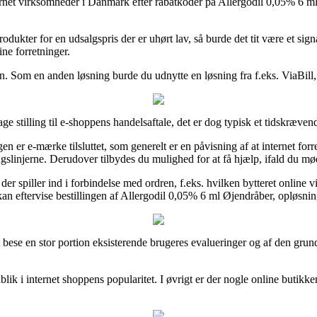
internet virksomheder i Danmark efter rabatkoder på Allergodil 0,05% 6 
rodukter for en udsalgspris der er uhørt lav, så burde det tit være et sig
ne forretninger.
en. Som en anden løsning burde du udnytte en løsning fra f.eks. ViaBill
ge stilling til e-shoppens handelsaftale, det er dog typisk et tidskræven
 er e-mærke tilsluttet, som generelt er en påvisning af at internet forre
ingslinjerne. Derudover tilbydes du mulighed for at få hjælp, ifald du m
 der spiller ind i forbindelse med ordren, f.eks. hvilken bytteret online 
n eftervise bestillingen af Allergodil 0,05% 6 ml Øjendråber, opløsning
 bese en stor portion eksisterende brugeres evalueringer og af den grund
ik i internet shoppens popularitet. I øvrigt er der nogle online butikk