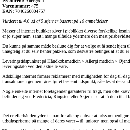
Producent:
Allergodil
Varenummer:
475
EAN:
7046260004757
Vurderet til
4.6
ud af 5 stjerner baseret på
16
anmeldelser
Masser af internet butikker giver i øjeblikket diverse forskellige løs
er jo super nem, samt i mange tilfælde ydermere den mest prisbevidst
Du kunne på samme måde beslutte dig for at vælge at få sendt hjem til d
unægtelig at du selv henter pakken, som desværre betinges af at du e
Leveringstidspunktet på Håndkøbsmedicin > Allergi medicin > Øjendråb
leveringsdato ved den aktuelle vare.
Adskillige internet firmaer reklamerer med muligheden for dag-til-da
transaktionen gennemføres før et bestemt tidspunkt, således at de sands
Nogle enkelte internet foretagender garanterer fri fragt, men ofte kræve
befinder sig ved Fredericia, Ringsted eller Skjern – er at få dem til at
Det er efterhånden yderst smart for alle og enhver at prissammenligne
udsalgspriserne på mange af deres varer – til juniorer, men også til