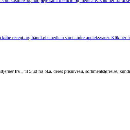
som kosttilskud, hudpleje samt medicin og medicare. Klik her for at se
købe recept- og håndkøbsmedicin samt andre apoteksvarer. Klik her for
er fra 1 til 5 ud fra bl.a. deres prisniveau, sortimentstørrelse, kunde