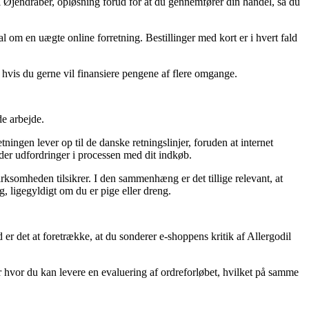
ml Øjendråber, opløsning forud for at du gennemfører din handel, så du
nal om en uægte online forretning. Bestillinger med kort er i hvert fald
, hvis du gerne vil finansiere pengene af flere omgange.
de arbejde.
tningen lever op til de danske retningslinjer, foruden at internet
øder udfordringer i processen med dit indkøb.
virksomheden tilsikrer. I den sammenhæng er det tillige relevant, at
, ligegyldigt om du er pige eller dreng.
 er det at foretrække, at du sonderer e-shoppens kritik af Allergodil
er hvor du kan levere en evaluering af ordreforløbet, hvilket på samme