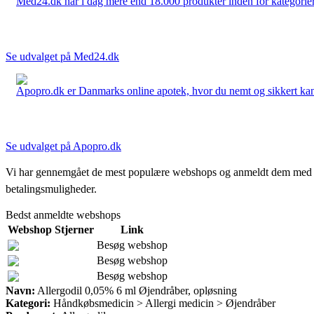
Med24.dk har i dag mere end 18.000 produkter inden for kategorier 
Se udvalget på Med24.dk
Apopro.dk er Danmarks online apotek, hvor du nemt og sikkert kan 
Se udvalget på Apopro.dk
Vi har gennemgået de mest populære webshops og anmeldt dem med stjern
betalingsmuligheder.
Bedst anmeldte webshops
Webshop
Stjerner
Link
Besøg webshop
Besøg webshop
Besøg webshop
Navn:
Allergodil 0,05% 6 ml Øjendråber, opløsning
Kategori:
Håndkøbsmedicin > Allergi medicin > Øjendråber