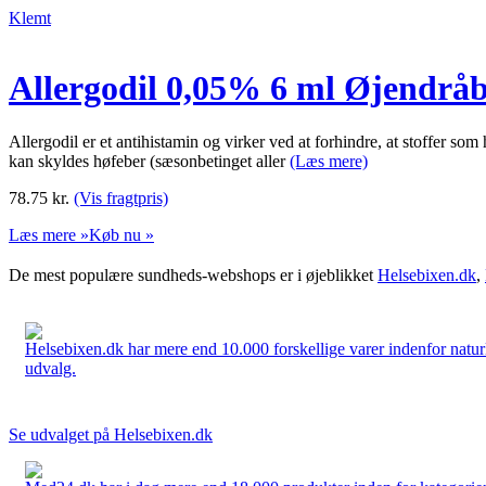
Klemt
Allergodil 0,05% 6 ml Øjendråb
Allergodil er et antihistamin og virker ved at forhindre, at stoffer so
kan skyldes høfeber (sæsonbetinget aller
(Læs mere)
78.75
kr.
(Vis fragtpris)
Læs mere »
Køb nu »
De mest populære sundheds-webshops er i øjeblikket
Helsebixen.dk
,
Helsebixen.dk har mere end 10.000 forskellige varer indenfor naturl
udvalg.
Se udvalget på Helsebixen.dk