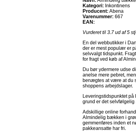
Navn:
Almindelig bækken 
Kategori:
Inkontinens
Producent:
Abena
Varenummer:
667
EAN:
Vurderet til
3.7
ud af 5 st
En del webbutikker i Dan
der er mest populær er p
selvvalgt tidspunkt. Frag
for fragt ved køb af Almi
Du bør ydermere udse dig 
anelse mere pebret, men
benægtes at være at du s
shoppens arbejdslager.
Leveringstidspunktet på 
grund er det selvfølgeli
Adskillige online forhan
Almindelig bækken i grø
gemmenføres inden et nøj
pakkeansatte har fri.