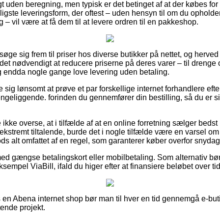
gt uden beregning, men typisk er det betinget af at der købes for 
igste leveringsform, der oftest – uden hensyn til om du opholde
– vil være at få dem til at levere ordren til en pakkeshop.
at søge sig frem til priser hos diverse butikker på nettet, og herved
det nødvendigt at reducere priserne på deres varer – til drenge 
 og endda nogle gange love levering uden betaling.
se sig lønsomt at prøve et par forskellige internet forhandlere ef
sengeliggende. forinden du gennemfører din bestilling, så du er 
kke overse, at i tilfælde af at en online forretning sælger bedst i 
ekstremt tiltalende, burde det i nogle tilfælde være en varsel om 
ods alt omfattet af en regel, som garanterer køber overfor snydag
med gængse betalingskort eller mobilbetaling. Som alternativ bø
eksempel ViaBill, ifald du higer efter at finansiere beløbet over tid
en Abena internet shop bør man til hver en tid gennemgå e-but
tende projekt.