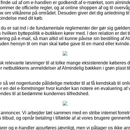
finde ud af om e-handlen er godkendt af e-mærket, som almindel
kommer de officielle regler, og at online shoppen af og til overvåg
m vilkårene på området. Desuden giver det dig anledning til at
rbindelse med dit køb.
at du er sat ind i de fundamentale reglementer der gør sig gælde
hvilken byttepolitik e-butikken kører med. I den relation er det til
ttering på e-mail, så man altid vil kunne påvise sin bestilling af
 uden hensyn til om man skal købe gave til en mand eller kvinde
tisk relevante løsninger til at tolke mange eksisterende købere
ser netbutikkens anmeldelser af Almindelig bækken i grøn plast t
e så vel nogenlunde pålidelige metoder til at få kendskab til o
er en del e-forretninger hvor kunder kan notere en evaluering a
ndes til at bedømme kundernes tilfredshed.
 annoncer. Vi arbejder tæt sammen med en stribe internet forretn
tilbud, og opnår betaling i tilfælde af at vores brugere gennemf
er og e-handler ajourføres jævnligt, men vi påtager os ikke an