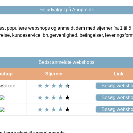
Se udvalget på Apopro.dk
t populære webshops og anmeldt dem med stjerner fra 1 til 5 ud
rrelse, kundeservice, brugervenlighed, betingelser, leveringsfor
Bedst anmeldte webshops
bshop
Stjerner
Link
Besøg websh
Besøg websh
Besøg websh