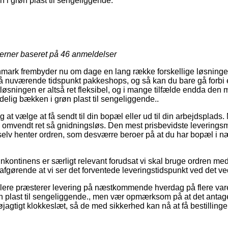
i grøn plast til sengeliggende.
jerner baseret på
46
anmeldelser
mark frembyder nu om dage en lang række forskellige løsninger 
å nuværende tidspunkt pakkeshops, og så kan du bare gå forbi e
tløsningen er altså ret fleksibel, og i mange tilfælde endda den
ndelig bækken i grøn plast til sengeliggende..
at vælge at få sendt til din bopæl eller ud til din arbejdsplads.
 omvendt ret så gnidningsløs. Den mest prisbevidste leverings
elv henter ordren, som desværre beroer på at du har bopæl i n
Inkontinens er særligt relevant forudsat vi skal bruge ordren m
g afgørende at vi ser det forventede leveringstidspunkt ved det
dlere præsterer levering på næstkommende hverdag på flere var
n plast til sengeliggende., men vær opmærksom på at det antag
agtigt klokkeslæt, så de med sikkerhed kan nå at få bestilling