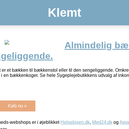
Klemt
Almindelig bæ
engeliggende.
er et bækken til bækkenstol eller til den sengeliggende. Omkr
 i en bækkenkoger. Se hele Sygeplejebutikkens udvalg af inkon
Køb nu »
eds-webshops er i øjeblikket
Helsebixen.dk
,
Med24.dk
og
Apop