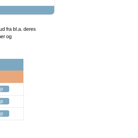
 fra bl.a. deres
mer og
op
op
op