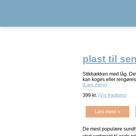
plast til s
Stikbækken med låg. Det 
kan koges eller rengøres
(Læs mere)
399
kr.
(Vis fragtpris)
Læs mere »
De mest populære sundh