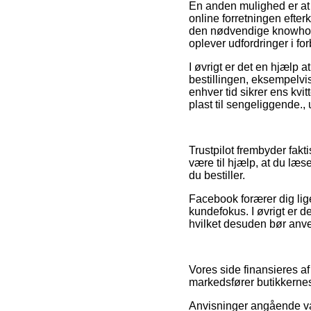
En anden mulighed er at 
online forretningen efter
den nødvendige knowhow o
oplever udfordringer i fo
I øvrigt er det en hjælp 
bestillingen, eksempelvis 
enhver tid sikrer ens kvi
plast til sengeliggende.,
Trustpilot frembyder fak
være til hjælp, at du læ
du bestiller.
Facebook forærer dig lig
kundefokus. I øvrigt er d
hvilket desuden bør anve
Vores side finansieres af
markedsfører butikkernes 
Anvisninger angående var