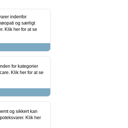
arer indenfor
møopati og særligt
 Klik her for at se
nden for kategorier
re. Klik her for at se
emt og sikkert kan
oteksvarer. Klik her