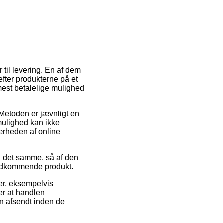
til levering. En af dem
fter produkterne på et
 mest betalelige mulighed
 Metoden er jævnligt en
mulighed kan ikke
ærheden af online
ed det samme, så af den
 vedkommende produkt.
er, eksempelvis
er at handlen
en afsendt inden de