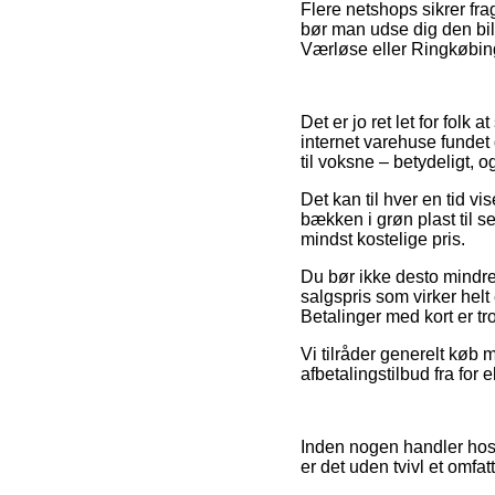
Flere netshops sikrer fra
bør man udse dig den bill
Værløse eller Ringkøbing 
Det er jo ret let for folk 
internet varehuse fundet 
til voksne – betydeligt,
Det kan til hver en tid vi
bækken i grøn plast til 
mindst kostelige pris.
Du bør ikke desto mindre i
salgspris som virker helt 
Betalinger med kort er tr
Vi tilråder generelt køb 
afbetalingstilbud fra for 
Inden nogen handler hos 
er det uden tvivl et omfat