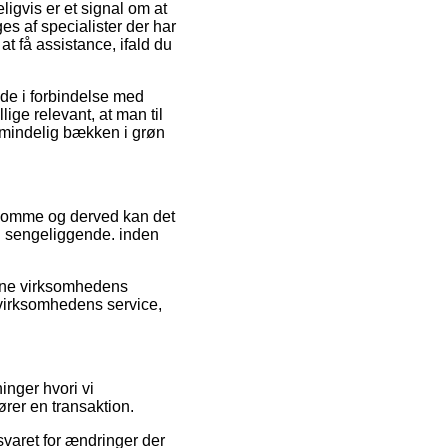
igvis er et signal om at
es af specialister der har
 få assistance, ifald du
nde i forbindelse med
lige relevant, at man til
 Almindelig bækken i grøn
.
s domme og derved kan det
il sengeliggende. inden
nline virksomhedens
f virksomhedens service,
inger hvori vi
ører en transaktion.
svaret for ændringer der