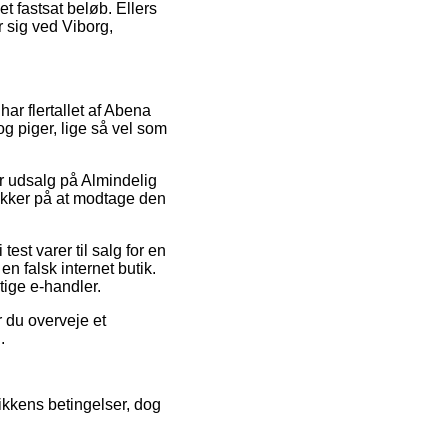
et fastsat beløb. Ellers
r sig ved Viborg,
 har flertallet af Abena
og piger, lige så vel som
ter udsalg på Almindelig
sikker på at modtage den
test varer til salg for en
en falsk internet butik.
tige e-handler.
r du overveje et
.
ikkens betingelser, dog