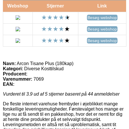
Webshop
Stjerner
Link
Besøg webshop
Besøg webshop
Besøg webshop
Navn:
Arcon Tisane Plus (180kap)
Kategori:
Diverse Kosttilskud
Producent:
Varenummer:
7069
EAN:
Vurderet til
3.9
ud af 5 stjerner baseret på
44
anmeldelser
De fleste internet varehuse frembyder i øjeblikket mange
forskellige leveringsmuligheder. Førstevalget hos mange er
lige nu at få sendt til en pakkeshop, hvor det er nemt for dig
at hente dine produkter på et selvvalgt tidspunkt.
Leveringsmetoden er altså ret så uproblematisk, samt tit