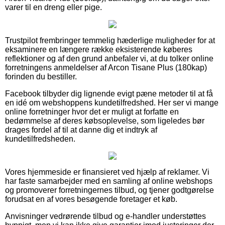
varer til en dreng eller pige.
Trustpilot frembringer temmelig hæderlige muligheder for at
eksaminere en længere række eksisterende køberes
reflektioner og af den grund anbefaler vi, at du tolker online
forretningens anmeldelser af Arcon Tisane Plus (180kap)
forinden du bestiller.
Facebook tilbyder dig lignende evigt pæne metoder til at få
en idé om webshoppens kundetilfredshed. Her ser vi mange
online forretninger hvor det er muligt at forfatte en
bedømmelse af deres købsoplevelse, som ligeledes bør
drages fordel af til at danne dig et indtryk af
kundetilfredsheden.
Vores hjemmeside er finansieret ved hjælp af reklamer. Vi
har faste samarbejder med en samling af online webshops
og promoverer forretningernes tilbud, og tjener godtgørelse
forudsat en af vores besøgende foretager et køb.
Anvisninger vedrørende tilbud og e-handler understøttes