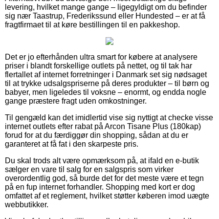
levering, hvilket mange gange – ligegyldigt om du befinder
sig nær Taastrup, Frederikssund eller Hundested – er at få
fragtfirmaet til at køre bestillingen til en pakkeshop.
Det er jo efterhånden ultra smart for købere at analysere
priser i blandt forskellige outlets på nettet, og til tak har
flertallet af internet forretninger i Danmark set sig nødsaget
til at trykke udsalgspriserne på deres produkter – til børn og
babyer, men ligeledes til voksne – enormt, og endda nogle
gange præstere fragt uden omkostninger.
Til gengæld kan det imidlertid vise sig nyttigt at checke visse
internet outlets efter rabat på Arcon Tisane Plus (180kap)
forud for at du færdiggør din shopping, sådan at du er
garanteret at få fat i den skarpeste pris.
Du skal trods alt være opmærksom på, at ifald en e-butik
sælger en vare til salg for en salgspris som virker
overordentlig god, så burde det for det meste være et tegn
på en fup internet forhandler. Shopping med kort er dog
omfattet af et reglement, hvilket støtter køberen imod uægte
webbutikker.