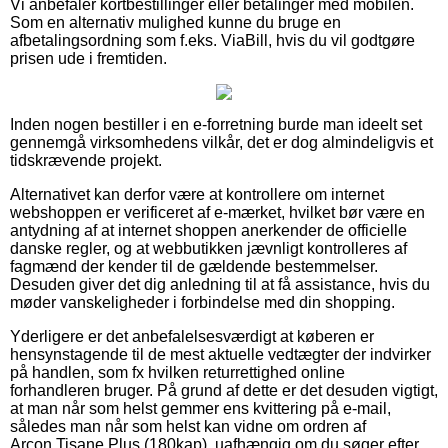
Vi anbefaler kortbestillinger eller betalinger med mobilen.
Som en alternativ mulighed kunne du bruge en
afbetalingsordning som f.eks. ViaBill, hvis du vil godtgøre
prisen ude i fremtiden.
Inden nogen bestiller i en e-forretning burde man ideelt set
gennemgå virksomhedens vilkår, det er dog almindeligvis et
tidskrævende projekt.
Alternativet kan derfor være at kontrollere om internet
webshoppen er verificeret af e-mærket, hvilket bør være en
antydning af at internet shoppen anerkender de officielle
danske regler, og at webbutikken jævnligt kontrolleres af
fagmænd der kender til de gældende bestemmelser.
Desuden giver det dig anledning til at få assistance, hvis du
møder vanskeligheder i forbindelse med din shopping.
Yderligere er det anbefalelsesværdigt at køberen er
hensynstagende til de mest aktuelle vedtægter der indvirker
på handlen, som fx hvilken returrettighed online
forhandleren bruger. På grund af dette er det desuden vigtigt,
at man når som helst gemmer ens kvittering på e-mail,
således man når som helst kan vidne om ordren af
Arcon Tisane Plus (180kap), uafhængig om du søger efter