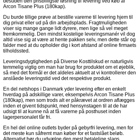
desuden den prisbilligste løsning til levering ved køb af
Arcon Tisane Plus (180kap).
Du burde tillige prøve at bestille varerne til levering hjem til
dig privat eller ud på din arbejdsplads. Fragtmuligheden
viser sig mange gange lidt dyrere, men lige så vel meget
fremkommelig. Den mindst kostelige leveringsmanér vil dog
altid vise sig at være at hente pakken selv, men dette står og
falder med at du opholder dig i kort afstand af online firmaets
tilholdssted.
Leveringsdygtigheden på Diverse Kosttilskud er naturligvis
temmelig vigtig om man har brug for produktet om et øjeblik,
så med det formål er det aldeles aktuelt at vi kontrollerer den
anslåede leveringstid ved det respektive produkt.
En del netshops i Danmark yder levering efter en enkelt
hverdag på adskillige varer, eksempelvis Arcon Tisane Plus
(180kap), men som trods alt er påkrævet at ordren aflægges
inden et givent tidspunkt, med hensynstagen til at de har
udsigt til at kunne nå at få varerne på posthuset inden
lagerpersonalet får fri.
En hel del online outlets byder på gebyrfri levering, men for
det meste kun såfremt man køber for et fastslået beløb.
Alternativt bør du udvælge den mest betalelige slags