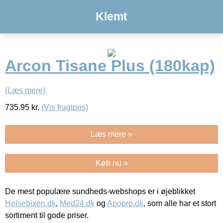
Klemt
Arcon Tisane Plus (180kap)
(Læs mere)
735.95
kr.
(Vis fragtpris)
Læs mere »
Køb nu »
De mest populære sundheds-webshops er i øjeblikket
Helsebixen.dk
,
Med24.dk
og
Apopro.dk
, som alle har et stort
sortiment til gode priser.