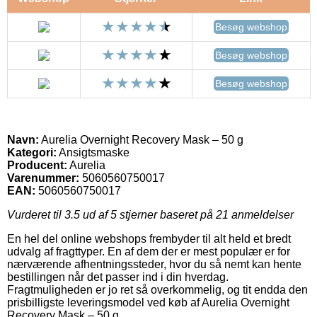
Besøg webshop
Besøg webshop
Besøg webshop
Navn:
Aurelia Overnight Recovery Mask – 50 g
Kategori:
Ansigtsmaske
Producent:
Aurelia
Varenummer:
5060560750017
EAN:
5060560750017
Vurderet til
3.5
ud af 5 stjerner baseret på
21
anmeldelser
En hel del online webshops frembyder til alt held et bredt
udvalg af fragttyper. En af dem der er mest populær er for
nærværende afhentningssteder, hvor du så nemt kan hente
bestillingen når det passer ind i din hverdag.
Fragtmuligheden er jo ret så overkommelig, og tit endda den
prisbilligste leveringsmodel ved køb af Aurelia Overnight
Recovery Mask – 50 g.