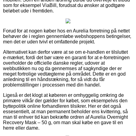
som for eksempel ViaBill, forudsat du ønsker at godtgøre
beløbet ude i fremtiden.
Forud for at nogen køber hos en Aurelia forretning på nettet
behøver de i reglen gennemløbe webshoppens betingelser,
men det er uden tvivl et omfattende projekt.
Alternativet kan derfor være at se om e-handlen er tilsluttet
e-mærket, fordi det bør være en garanti for at e-forretningen
overholder de officielle danske regler, udover at
webbutikken nu og da gennemses af sagkyndige der er
meget fortrolige vedtægterne på området. Dette er en god
anledning til en håndsrækning, for så vidt du får
problemstillinger i processen med din handel.
Ligeså er det klogt at køberen er omhyggelig omkring de
primære vilkår der gælder for købet, som eksempelvis den
byttepolitik online forhandleren tilsikrer. Her er det også
essesentielt, at man permanent beholder ens kvittering, så
man til enhver tid kan bekræfte ordren af Aurelia Overnight
Recovery Mask – 50 g, om man skal købe en gave til en
herre eller dame.