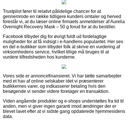
Trustpilot fører til relativt pålidelige chancer for at
gennemrode en række tidligere kunders omtaler og herved
foreslår vi, at du læser online firmaets anmeldelser af Aurelia
Overnight Recovery Mask – 50 g forud for at du bestiller.
Facebook tilbyder dig for øvrigt fuldt ud fordelagtige
muligheder for at få indsigt i e-handlens popularitet. Her ses
en del e-butikker som tilbyder folk at skrive en vurdering af
virksomhedens service, hvilket tillige må bruges til at
vurdere tilfredsheden hos kunderne.
Vores side er annoncefinansieret. Vi har tætte samarbejder
med et hav af online selskaber idet vi præsenterer
butikkernes varer, og indkasserer betaling hvis den
besøgende vi sender videre foretager en transaktion.
Viden angående produkter og e-shops understøttes fra tid til
anden, men vi giver ingen garanti imod ændringer der er
blevet lavet efter at vi sidste gang opdaterede hjemmesidens
data.