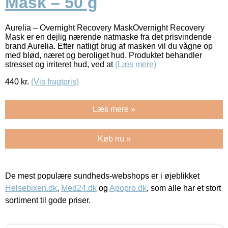
Mask – 50 g
Aurelia – Overnight Recovery MaskOvernight Recovery
Mask er en dejlig nærende natmaske fra det prisvindende
brand Aurelia. Efter natligt brug af masken vil du vågne op
med blød, næret og beroliget hud. Produktet behandler
stresset og irriteret hud, ved at
(Læs mere)
440
kr.
(Vis fragtpris)
Læs mere »
Køb nu »
De mest populære sundheds-webshops er i øjeblikket
Helsebixen.dk
,
Med24.dk
og
Apopro.dk
, som alle har et stort
sortiment til gode priser.