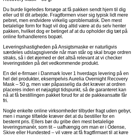
Du burde ligeledes forsøge at få pakken sendt hjem til dig
eller ud til dit arbejde. Fragtformen viser sig typisk lidt mere
pebret, men endvidere virkelig uproblematisk. Den mest
betalelige form for fragt vil dog altid være at du selv henter
pakken, hvilket dog er betinget af at du opholder dig tæt på
online forhandlerens bopæl.
Leveringshastigheden på Ansigtsmaske er naturligvis
særdeles udslagsgivende når man står og skal bruge ordren
straks, så i det øjemed er det altså relevant at vi checker
leveringstiden på det vedkommende produkt.
En del e-firmaer i Danmark lover 1 hverdags levering på en
hel del produkter, eksempelvis Aurelia Overnight Recovery
Mask – 50 g, men vær påpasselig da det kræver at ordren
placeres inden et nøjagtigt tidspunkt, så de garanteret kan
nå at få bestillingen pakket forud for at de pakkeansatte får
fri.
Nogle enkelte online virksomheder tilbyder fragt uden gebyr,
men i mange tilfælde kræver det at du bestiller for en
bestemt pris. Ellers bør du gribe den mest betalelige
leveringsmanér, som tit – uafhængig om man er i Odense,
Skive eller Hundested – vil være at få fragtfirmaet til at køre