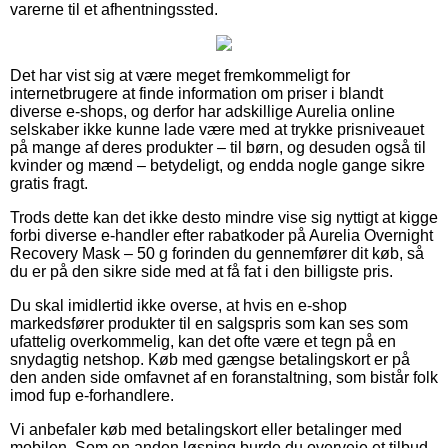
varerne til et afhentningssted.
Det har vist sig at være meget fremkommeligt for
internetbrugere at finde information om priser i blandt
diverse e-shops, og derfor har adskillige Aurelia online
selskaber ikke kunne lade være med at trykke prisniveauet
på mange af deres produkter – til børn, og desuden også til
kvinder og mænd – betydeligt, og endda nogle gange sikre
gratis fragt.
Trods dette kan det ikke desto mindre vise sig nyttigt at kigge
forbi diverse e-handler efter rabatkoder på Aurelia Overnight
Recovery Mask – 50 g forinden du gennemfører dit køb, så
du er på den sikre side med at få fat i den billigste pris.
Du skal imidlertid ikke overse, at hvis en e-shop
markedsfører produkter til en salgspris som kan ses som
ufattelig overkommelig, kan det ofte være et tegn på en
snydagtig netshop. Køb med gængse betalingskort er på
den anden side omfavnet af en foranstaltning, som bistår folk
imod fup e-forhandlere.
Vi anbefaler køb med betalingskort eller betalinger med
mobilen. Som en anden løsning burde du overveje et tilbud