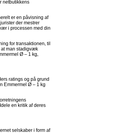
r netbutikkens
relt er en påvisning af
 jurister der mestrer
esvær i processen med din
ng for transaktionen, til
e, at man stadigvæk
Emmermel Ø – 1 kg,
nders ratings og på grund
rion Emmermel Ø – 1 kg
forretningens
ele en kritik af deres
rnet selskaber i form af