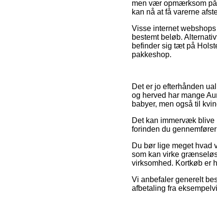
men vær opmærksom på at 
kan nå at få varerne afst
Visse internet webshops 
bestemt beløb. Alternativ
befinder sig tæt på Holst
pakkeshop.
Det er jo efterhånden ua
og herved har mange Auri
babyer, men også til kvi
Det kan immervæk blive 
forinden du gennemfører 
Du bør lige meget hvad væ
som kan virke grænseløs
virksomhed. Kortkøb er he
Vi anbefaler generelt bes
afbetaling fra eksempelvi