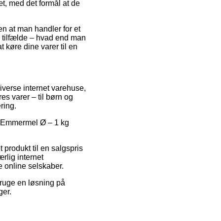
t, med det formål at de
n at man handler for et
te tilfælde – hvad end man
t køre dine varer til en
iverse internet varehuse,
s varer – til børn og
ring.
on Emmermel Ø – 1 kg
 produkt til en salgspris
lig internet
e online selskaber.
bruge en løsning på
ger.