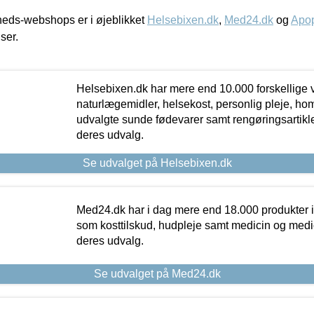
eds-webshops er i øjeblikket
Helsebixen.dk
,
Med24.dk
og
Apop
iser.
Helsebixen.dk har mere end 10.000 forskellige v
naturlægemidler, helsekost, personlig pleje, ho
udvalgte sunde fødevarer samt rengøringsartikler.
deres udvalg.
Se udvalget på Helsebixen.dk
Med24.dk har i dag mere end 18.000 produkter i
som kosttilskud, hudpleje samt medicin og medica
deres udvalg.
Se udvalget på Med24.dk