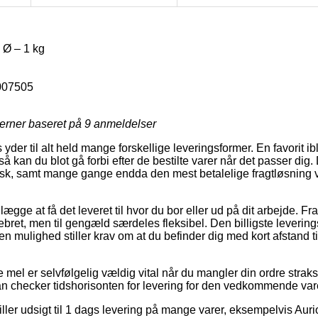
Ø – 1 kg
007505
jerner baseret på
9
anmeldelser
 yder til alt held mange forskellige leveringsformer. En favorit ib
kan du blot gå forbi efter de bestilte varer når det passer dig.
isk, samt mange gange endda den mest betalelige fragtløsning 
gge at få det leveret til hvor du bor eller ud på dit arbejde. Fr
bret, men til gengæld særdeles fleksibel. Den billigste levering
n mulighed stiller krav om at du befinder dig med kort afstand ti
mel er selvfølgelig vældig vital når du mangler din ordre straks
an checker tidshorisonten for levering for den vedkommende var
tiller udsigt til 1 dags levering på mange varer, eksempelvis Au