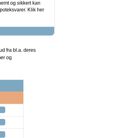
emt og sikkert kan
oteksvarer. Klik her
 fra bl.a. deres
mer og