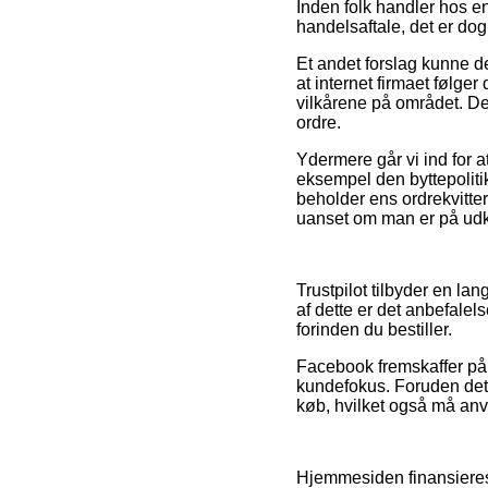
Inden folk handler hos e
handelsaftale, det er do
Et andet forslag kunne d
at internet firmaet følger
vilkårene på området. Det
ordre.
Ydermere går vi ind for a
eksempel den byttepolitik
beholder ens ordrekvitte
uanset om man er på udkig
Trustpilot tilbyder en lan
af dette er det anbefale
forinden du bestiller.
Facebook fremskaffer på 
kundefokus. Foruden det m
køb, hvilket også må anve
Hjemmesiden finansieres 