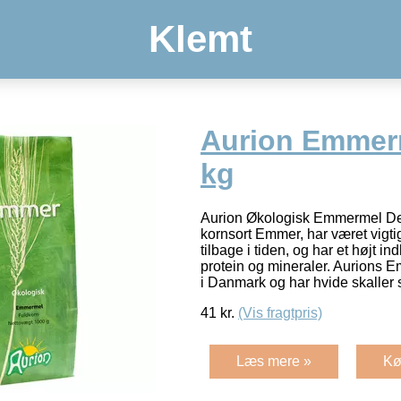
Klemt
Aurion Emmer
kg
Aurion Økologisk Emmermel De
kornsort Emmer, har været vigtig
tilbage i tiden, og har et højt 
protein og mineraler. Aurions E
i Danmark og har hvide skaller
41
kr.
(Vis fragtpris)
Læs mere »
Kø