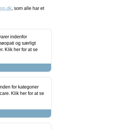
ro.dk
, som alle har et
arer indenfor
møopati og særligt
 Klik her for at se
nden for kategorier
re. Klik her for at se