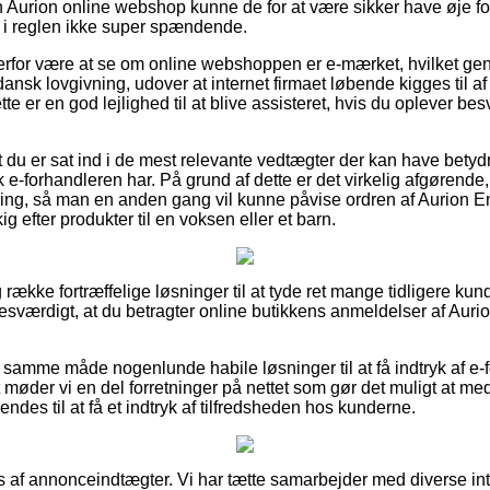
n Aurion online webshop kunne de for at være sikker have øje fo
g i reglen ikke super spændende.
erfor være at se om online webshoppen er e-mærket, hvilket gene
 dansk lovgivning, udover at internet firmaet løbende kigges til af
te er en god lejlighed til at blive assisteret, hvis du oplever b
t du er sat ind i de mest relevante vedtægter der kan have betydni
 e-forhandleren har. På grund af dette er det virkelig afgørend
ring, så man en anden gang vil kunne påvise ordren af Aurion 
 efter produkter til en voksen eller et barn.
g række fortræffelige løsninger til at tyde ret mange tidligere ku
lsesværdigt, at du betragter online butikkens anmeldelser af Au
samme måde nogenlunde habile løsninger til at få indtryk af e-
øder vi en del forretninger på nettet som gør det muligt at medd
ndes til at få et indtryk af tilfredsheden hos kunderne.
af annonceindtægter. Vi har tætte samarbejder med diverse inte