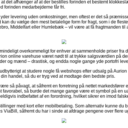
det afhænger af at der bestilles forinden et bestemt klokkeslæ
ed forinden medarbejderne får fri.
yder levering uden omkostninger, men oftest er det så præmisse
t kan du vælge den mest betalelige form for fragt, som i de fles
ebro, Middelfart eller Humlebæk – vil være at få fragtmanden til a
lmindeligt overkommeligt for enhver at sammenholde priser fra d
on online varehuse været nødt til at trykke salgsværdien på dere
nder og mænd – drastisk, og endda nogle gange yde portofri leve
udbytterigt at studere nogle få webshops efter udsalg på Auri
din handel, så du er tryg ved at modtage den bedste pris.
re så påvagt, at såfremt en forretning på nettet markedsfører et
t favorabel, så burde det mange gange være et symbol på en uær
ldigvis indbefattet af en forordning, hvilket sikrer en imod falsk
tillinger med kort eller mobilbetaling. Som alternativ kunne du 
s ViaBill, såfremt du har i sinde at afdrage pengene over flere u