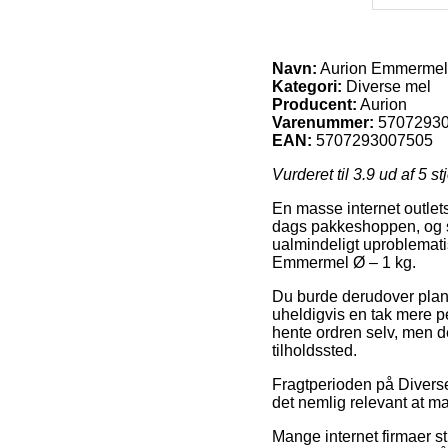
Navn:
Aurion Emmermel 
Kategori:
Diverse mel
Producent:
Aurion
Varenummer:
5707293
EAN:
5707293007505
Vurderet til
3.9
ud af 5 st
En masse internet outlets
dags pakkeshoppen, og så 
ualmindeligt uproblemat
Emmermel Ø – 1 kg.
Du burde derudover planlæ
uheldigvis en tak mere pe
hente ordren selv, men de
tilholdssted.
Fragtperioden på Diverse 
det nemlig relevant at m
Mange internet firmaer s