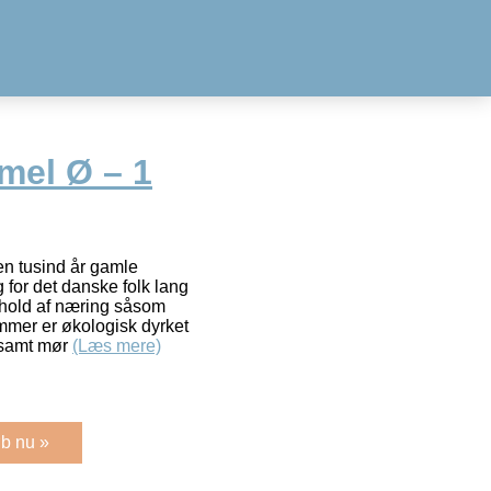
mel Ø – 1
n tusind år gamle
 for det danske folk lang
indhold af næring såsom
mmer er økologisk dyrket
 samt mør
(Læs mere)
b nu »