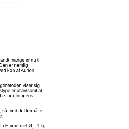
landt mange er nu til
 Den er nemlig
ved køb af Aurion
agtmetoden viser sig
stype er utvivlsomt at
l e-forretningens
, så med det formål er
e.
rion Emmermel Ø – 1 kg,