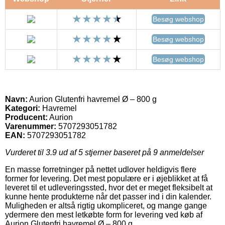
Besøg webshop
Besøg webshop
Besøg webshop
Navn:
Aurion Glutenfri havremel Ø – 800 g
Kategori:
Havremel
Producent:
Aurion
Varenummer:
5707293051782
EAN:
5707293051782
Vurderet til
3.9
ud af 5 stjerner baseret på
9
anmeldelser
En masse forretninger på nettet udlover heldigvis flere
former for levering. Det mest populære er i øjeblikket at få
leveret til et udleveringssted, hvor det er meget fleksibelt at
kunne hente produkterne når det passer ind i din kalender.
Muligheden er altså rigtig ukompliceret, og mange gange
ydermere den mest letkøbte form for levering ved køb af
Aurion Glutenfri havremel Ø – 800 g.