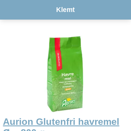
Klemt
Aurion Glutenfri havremel