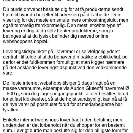
Du burde omvendt beslutte dig for at få produkterne sendt
hjem til hvor du bor eller til adressen på dit arbejde. Den
viser sig for det meste en smule mere omkostningsfuld, men
også temmelig fremkommelig. Den mest letkøbte type af
levering er dog at du selv henter produkterne, som jo
betinges af at du fysisk befinder dig nærved online
webshoppens bopæl.
Leveringstidspunktet på Havremel er selvfølgelig yderst
central i tilfælde af at du behøver din pakke øjeblikkeligt, og
derfor er det fuldkommen fornuftigt at man kigger nærmere
på det anslåede leveringstidspunkt ved den vedkommende
vare.
De fleste internet webshops tilsiger 1 dags fragt på en
masse varenumre, eksempelvis Aurion Glutenfri havremel Ø
– 800 g, som dog tager udgangspunkt i at der bestilles forud
for et fast klokkeslæt, så at de højst sandsynligt kan nå at få
de nye varer på posthuset forud for at medarbejderne har
fyraften.
Enkelte internet webshops lover fragt uden betaling, men
undertiden er det forbeholdt når du shopper for en bestemt
sum. I øvrigt burde man beslutte sig for den billigste form for