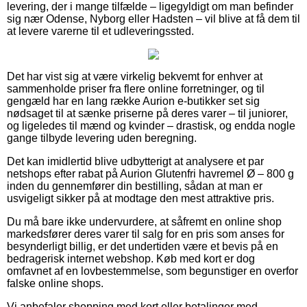
levering, der i mange tilfælde – ligegyldigt om man befinder
sig nær Odense, Nyborg eller Hadsten – vil blive at få dem til
at levere varerne til et udleveringssted.
Det har vist sig at være virkelig bekvemt for enhver at
sammenholde priser fra flere online forretninger, og til
gengæld har en lang række Aurion e-butikker set sig
nødsaget til at sænke priserne på deres varer – til juniorer,
og ligeledes til mænd og kvinder – drastisk, og endda nogle
gange tilbyde levering uden beregning.
Det kan imidlertid blive udbytterigt at analysere et par
netshops efter rabat på Aurion Glutenfri havremel Ø – 800 g
inden du gennemfører din bestilling, sådan at man er
usvigeligt sikker på at modtage den mest attraktive pris.
Du må bare ikke undervurdere, at såfremt en online shop
markedsfører deres varer til salg for en pris som anses for
besynderligt billig, er det undertiden være et bevis på en
bedragerisk internet webshop. Køb med kort er dog
omfavnet af en lovbestemmelse, som begunstiger en overfor
falske online shops.
Vi anbefaler shopping med kort eller betalinger med