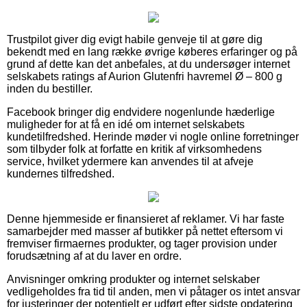
Trustpilot giver dig evigt habile genveje til at gøre dig
bekendt med en lang række øvrige køberes erfaringer og på
grund af dette kan det anbefales, at du undersøger internet
selskabets ratings af Aurion Glutenfri havremel Ø – 800 g
inden du bestiller.
Facebook bringer dig endvidere nogenlunde hæderlige
muligheder for at få en idé om internet selskabets
kundetilfredshed. Herinde møder vi nogle online forretninger
som tilbyder folk at forfatte en kritik af virksomhedens
service, hvilket ydermere kan anvendes til at afveje
kundernes tilfredshed.
Denne hjemmeside er finansieret af reklamer. Vi har faste
samarbejder med masser af butikker på nettet eftersom vi
fremviser firmaernes produkter, og tager provision under
forudsætning af at du laver en ordre.
Anvisninger omkring produkter og internet selskaber
vedligeholdes fra tid til anden, men vi påtager os intet ansvar
for justeringer der potentielt er udført efter sidste opdatering