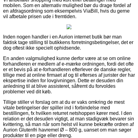
mobilen. Som en alternativ mulighed bør du drage fordel af
en afdragsordning som eksempelvis ViaBill, hvis du gerne
vil afbetale prisen ude i fremtiden.
Inden nogen handler i en Aurion internet butik bør man
faktisk tage stilling til butikkens forretningsbetingelser, det er
dog oftest ikke specielt ophidsende.
En anden valgmulighed kunne derfor være at se om online
forhandleren er medlem af e-mærke ordningen, fordi det ofte
er et bevis på at e-forhandleren efterlever de danske regler,
tillige med at online firmaet af og til efterses af jurister der har
ekspertise inden for lovgivningen. Dette er desuden din
anledning til at blive assisteret, såfremt du forvoldes
problemer ved dit køb.
Tillige stiller vi forslag om at du er vaks omkring de mest
vitale betingelser der spiller ind i forbindelse med
bestillingen, fx hvilken returret netshoppen kører med. I den
relation er det desuden vigtigt, at man stadigvæk bevarer sin
kvittering, så man når som helst vil kunne bekræfte ordren af
Aurion Glutenfri havremel Ø – 800 g, uanset om man søger
produkter til en pige eller dreng.