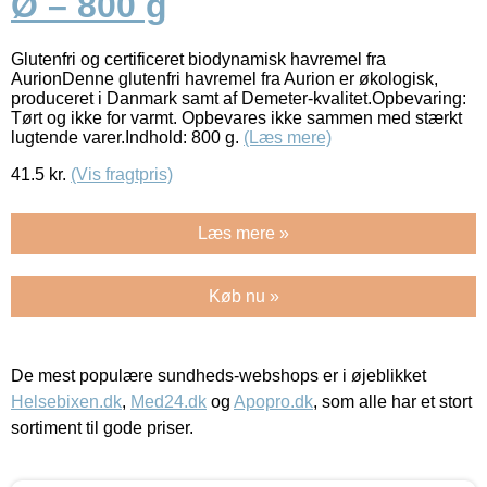
Ø – 800 g
Glutenfri og certificeret biodynamisk havremel fra
AurionDenne glutenfri havremel fra Aurion er økologisk,
produceret i Danmark samt af Demeter-kvalitet.Opbevaring:
Tørt og ikke for varmt. Opbevares ikke sammen med stærkt
lugtende varer.Indhold: 800 g.
(Læs mere)
41.5
kr.
(Vis fragtpris)
Læs mere »
Køb nu »
De mest populære sundheds-webshops er i øjeblikket
Helsebixen.dk
,
Med24.dk
og
Apopro.dk
, som alle har et stort
sortiment til gode priser.