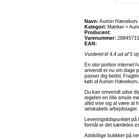
Navn:
Aurion Hævekurv A
Kategori:
Mærker > Auri
Producent:
Varenummer:
2884571
EAN:
Vurderet til
4.4
ud af 5 st
En stor portion internet h
anvendt er nu om dage pak
passer dig bedst. Fragtmu
køb af Aurion Hævekurv A
Du kan omvendt udse dig at
regelen en lille smule me
altid vise sig at være at
selskabets arbejdslager.
Leveringstidspunktet på
formål er det særdeles e
Adskillige butikker på ne