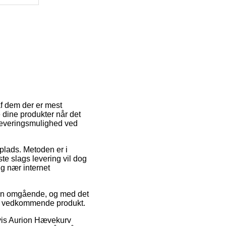
 af dem der er mest
 dine produkter når det
e leveringsmulighed ved
splads. Metoden er i
te slags levering vil dog
ig nær internet
ken omgående, og med det
det vedkommende produkt.
elvis Aurion Hævekurv