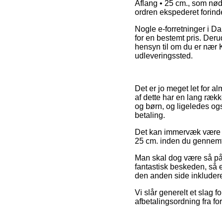
Aflang • 25 cm., som nødv
ordren ekspederet forinde
Nogle e-forretninger i D
for en bestemt pris. Der
hensyn til om du er nær K
udleveringssted.
Det er jo meget let for a
af dette har en lang rækk
og børn, og ligeledes og
betaling.
Det kan immervæk være l
25 cm. inden du gennemfø
Man skal dog være så påpa
fantastisk beskeden, så e
den anden side inkludere
Vi slår generelt et slag
afbetalingsordning fra fo