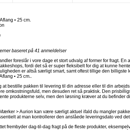
flang • 25 cm.
on
9
jerner baseret på
41
anmeldelser
andler foreslår i vore dage et stort udvalg af former for fragt. En
keshops, fordi det så er super fleksibelt for dig at kunne hente
ligheden er altså særligt smart, samt oftest tillige den billigst
flang • 25 cm..
 bestille pakken til levering til din adresse eller til din arbejd
re omkostningsfuld, men desuden ret så praktisk. Den prisbilligs
 hente produkterne selv, men den løsning kræver at du befinder d
 Mærker > Aurion kan være særligt aktuel ifald du mangler pak
ssentielt at man kontrollerer den anslåede leveringsdato ved 
ttet frembyder dag-til-dag fragt på de fleste produkter, eksemp