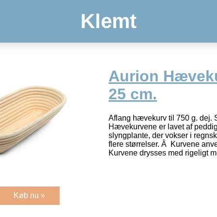
Klemt
Aurion Hæveku
25 cm.
Aflang hævekurv til 750 g. dej. 
Hævekurvene er lavet af peddig
slyngplante, der vokser i regn
flere størrelser. Â Kurvene anve
Kurvene drysses med rigeligt m
Køb nu »