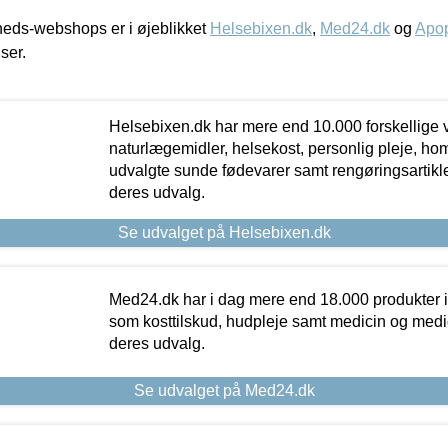
eds-webshops er i øjeblikket
Helsebixen.dk
,
Med24.dk
og
Apop
iser.
Helsebixen.dk har mere end 10.000 forskellige v
naturlægemidler, helsekost, personlig pleje, ho
udvalgte sunde fødevarer samt rengøringsartikler.
deres udvalg.
Se udvalget på Helsebixen.dk
Med24.dk har i dag mere end 18.000 produkter i
som kosttilskud, hudpleje samt medicin og medica
deres udvalg.
Se udvalget på Med24.dk