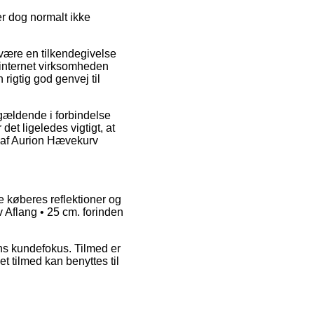
er dog normalt ikke
være en tilkendegivelse
 internet virksomheden
 rigtig god genvej til
 gældende i forbindelse
det ligeledes vigtigt, at
g af Aurion Hævekurv
e køberes reflektioner og
 Aflang • 25 cm. forinden
ns kundefokus. Tilmed er
 tilmed kan benyttes til