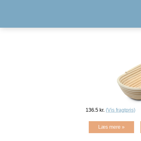
136.5
kr.
(Vis fragtpris)
Læs mere »