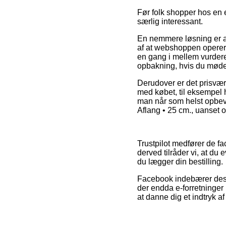
Før folk shopper hos en e
særlig interessant.
En nemmere løsning er at
af at webshoppen operer
en gang i mellem vurderes
opbakning, hvis du møde
Derudover er det prisvær
med købet, til eksempel h
man når som helst opbeva
Aflang • 25 cm., uanset o
Trustpilot medfører de f
derved tilråder vi, at d
du lægger din bestilling.
Facebook indebærer desud
der endda e-forretninger
at danne dig et indtryk a