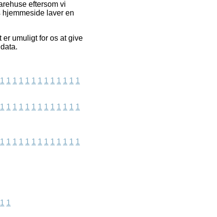
arehuse eftersom vi
s hjemmeside laver en
r umuligt for os at give
 data.
1
1
1
1
1
1
1
1
1
1
1
1
1
1
1
1
1
1
1
1
1
1
1
1
1
1
1
1
1
1
1
1
1
1
1
1
1
1
1
1
1