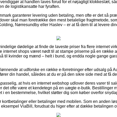
endiggør at handlen laves forud for et nøjagtigt klokkeslæt, så
n de logistikansatte har fyraften.
anmark garanterer levering uden betaling, men ofte er det så pr
udover skal man foretrække den mest betalelige fragtmetode, so
olding, Nørresundby eller Haslev – er at få dem til at levere dine
lmindelige dødelige at finde de laveste priser fra flere internet 
e internet shops været nødt til at stampe priserne på en række af
så til kvinder og mænd – helt i bund, og endda nogle gange gara
ønnende at udforske en række e-forretninger efter udsalg på A
rer din handel, således at du er på den sikre side med at få de
sselig, at hvis en internet webshop udlover deres varer til salg
r det ofte være et kendetegn på en uægte e-butik. Bestillinger 
t i en bestemmelse, hvilket støtter dig som køber overfor snyda
 for kortbetalinger eller betalinger med mobilen. Som en anden l
r eksempel ViaBill, forudsat du higer efter at dække betalingen 