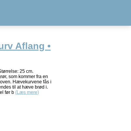
rv Aflang •
Størrelse: 25 cm.
rør, som kommer fra en
skoven. Hævekurvene fås i
ndes til at hæve brød i.
el før b
(Læs mere)