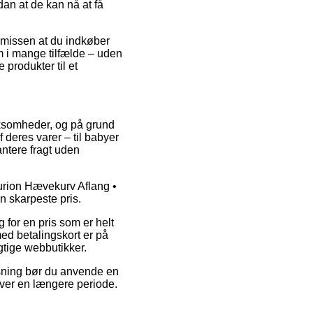
dan at de kan nå at få
æmissen at du indkøber
m i mange tilfælde – uden
 produkter til et
virksomheder, og på grund
 deres varer – til babyer
ntere fragt uden
urion Hævekurv Aflang •
n skarpeste pris.
 for en pris som er helt
med betalingskort er på
gtige webbutikker.
øsning bør du anvende en
over en længere periode.