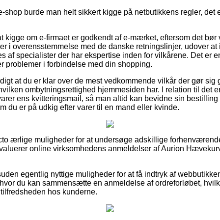
-shop burde man helt sikkert kigge på netbutikkens regler, det 
 kigge om e-firmaet er godkendt af e-mærket, eftersom det bør 
er i overensstemmelse med de danske retningslinjer, udover at
 af specialister der har ekspertise inden for vilkårene. Det er en
r problemer i forbindelse med din shopping.
digt at du er klar over de mest vedkommende vilkår der gør sig
vilken ombytningsrettighed hjemmesiden har. I relation til det er 
rer ens kvitteringsmail, så man altid kan bevidne sin bestillin
m du er på udkig efter varer til en mand eller kvinde.
acto ærlige muligheder for at undersøge adskillige forhenværend
u evaluerer online virksomhedens anmeldelser af Aurion Hævekurv
en egentlig nyttige muligheder for at få indtryk af webbutikke
 hvor du kan sammensætte en anmeldelse af ordreforløbet, hvilket
f tilfredsheden hos kunderne.