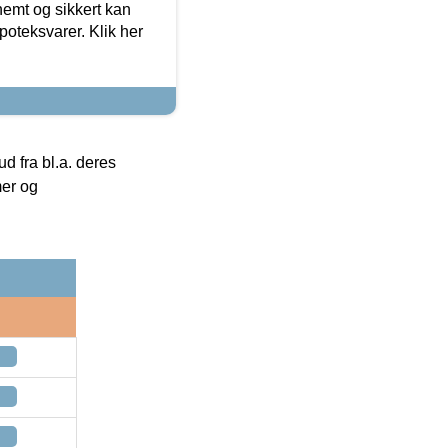
emt og sikkert kan
oteksvarer. Klik her
 fra bl.a. deres
mer og