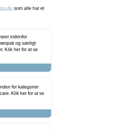
ro.dk
, som alle har et
arer indenfor
møopati og særligt
 Klik her for at se
nden for kategorier
re. Klik her for at se