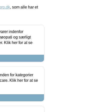
ro.dk
, som alle har et
arer indenfor
møopati og særligt
 Klik her for at se
nden for kategorier
re. Klik her for at se