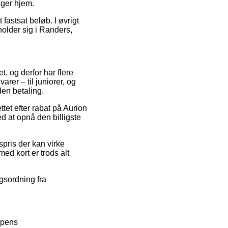
ager hjem.
 fastsat beløb. I øvrigt
holder sig i Randers,
t, og derfor har flere
rer – til juniorer, og
den betaling.
ttet efter rabat på Aurion
d at opnå den billigste
spris der kan virke
ed kort er trods alt
agsordning fra
ppens