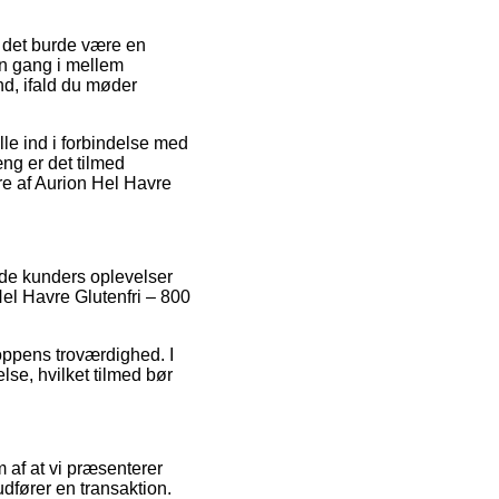
 det burde være en
n gang i mellem
nd, ifald du møder
le ind i forbindelse med
ng er det tilmed
re af Aurion Hel Havre
nde kunders oplevelser
Hel Havre Glutenfri – 800
oppens troværdighed. I
lse, hvilket tilmed bør
 af at vi præsenterer
dfører en transaktion.