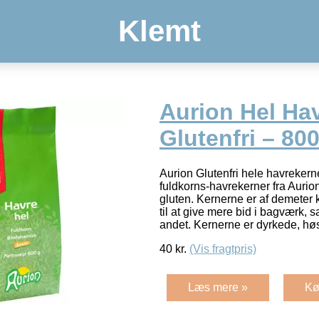
Klemt
Aurion Hel Ha
Glutenfri – 80
Aurion Glutenfri hele havrekern
fuldkorns-havrekerner fra Aurio
gluten. Kernerne er af demeter 
til at give mere bid i bagværk, 
andet. Kernerne er dyrkede, hø
40
kr.
(Vis fragtpris)
Læs mere »
Kø