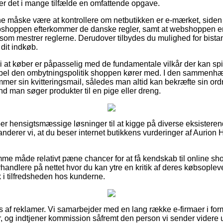
er det i mange tilfælde en omfattende opgave.
 måske være at kontrollere om netbutikken er e-mærket, siden
bshoppen efterkommer de danske regler, samt at webshoppen e
 som mestrer reglerne. Derudover tilbydes du mulighed for bista
dit indkøb.
at køber er påpasselig med de fundamentale vilkår der kan spil
mpel den ombytningspolitik shoppen kører med. I den sammenhæ
mmer sin kvitteringsmail, således man altid kan bekræfte sin ord
nd man søger produkter til en pige eller dreng.
uper hensigtsmæssige løsninger til at kigge på diverse eksistere
derer vi, at du beser internet butikkens vurderinger af Aurion 
e måde relativt pæne chancer for at få kendskab til online sh
orhandlere på nettet hvor du kan ytre en kritik af deres købsopleve
lik i tilfredsheden hos kunderne.
s af reklamer. Vi samarbejder med en lang række e-firmaer i form
r, og indtjener kommission såfremt den person vi sender videre u