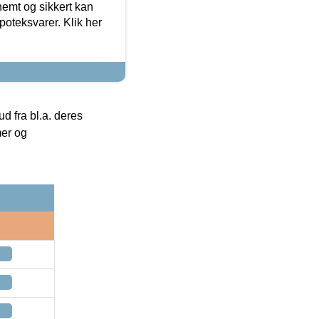
emt og sikkert kan
oteksvarer. Klik her
 fra bl.a. deres
mer og