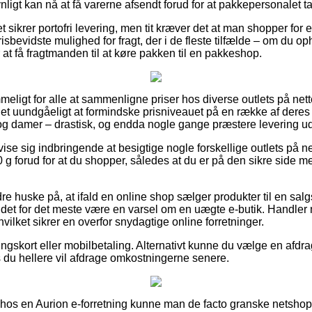
ligt kan nå at få varerne afsendt forud for at pakkepersonalet t
 sikrer portofri levering, men tit kræver det at man shopper for et
isbevidste mulighed for fragt, der i de fleste tilfælde – om du op
r at få fragtmanden til at køre pakken til en pakkeshop.
meligt for alle at sammenligne priser hos diverse outlets på nette
t uundgåeligt at formindske prisniveauet på en række af deres va
r og damer – drastisk, og endda nogle gange præstere levering u
vise sig indbringende at besigtige nogle forskellige outlets på ne
 g forud for at du shopper, således at du er på den sikre side me
e huske på, at ifald en online shop sælger produkter til en salg
det for det meste være en varsel om en uægte e-butik. Handler m
vilket sikrer en overfor snydagtige online forretninger.
ingskort eller mobilbetaling. Alternativt kunne du vælge en afdr
s du hellere vil afdrage omkostningerne senere.
r hos en Aurion e-forretning kunne man de facto granske netsho