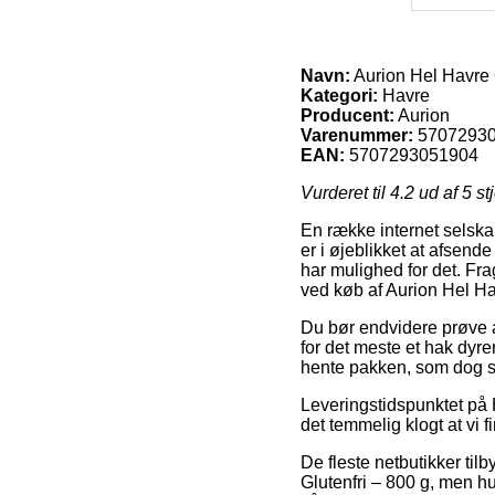
Navn:
Aurion Hel Havre G
Kategori:
Havre
Producent:
Aurion
Varenummer:
5707293
EAN:
5707293051904
Vurderet til
4.2
ud af 5 st
En række internet selska
er i øjeblikket at afsende
har mulighed for det. Fra
ved køb af Aurion Hel Ha
Du bør endvidere prøve at
for det meste et hak dyre
hente pakken, som dog sti
Leveringstidspunktet på 
det temmelig klogt at vi
De fleste netbutikker t
Glutenfri – 800 g, men hu