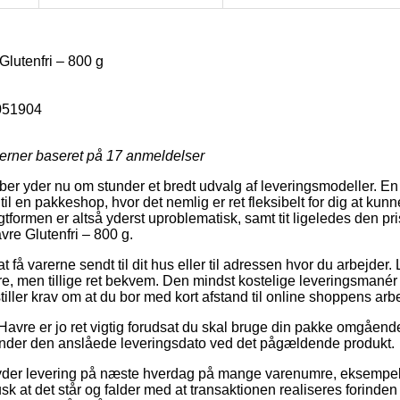
lutenfri – 800 g
051904
jerner baseret på
17
anmeldelser
ber yder nu om stunder et bredt udvalg af leveringsmodeller. En
 til en pakkeshop, hvor det nemlig er ret fleksibelt for dig at kun
gtformen er altså yderst uproblematisk, samt tit ligeledes den pri
vre Glutenfri – 800 g.
 få varerne sendt til dit hus eller til adressen hvor du arbejder
re, men tillige ret bekvem. Den mindst kostelige leveringsmanér 
ller krav om at du bor med kort afstand til online shoppens arb
Havre er jo ret vigtig forudsat du skal bruge din pakke omgåend
 finder den anslåede leveringsdato ved det pågældende produkt.
ilbyder levering på næste hverdag på mange varenumre, eksempe
sk at det står og falder med at transaktionen realiseres forinden 