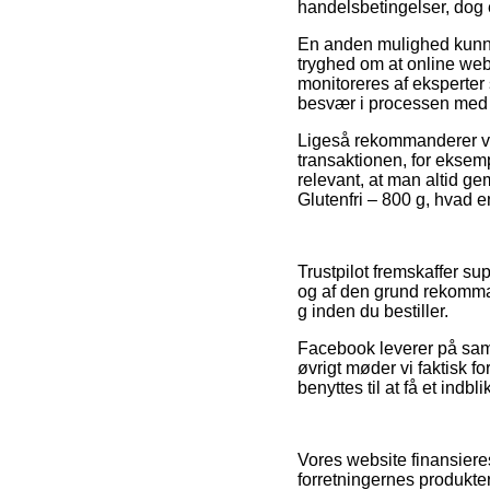
handelsbetingelser, dog 
En anden mulighed kunne
tryghed om at online we
monitoreres af eksperter
besvær i processen med 
Ligeså rekommanderer vi 
transaktionen, for ekse
relevant, at man altid ge
Glutenfri – 800 g, hvad e
Trustpilot fremskaffer s
og af den grund rekomman
g inden du bestiller.
Facebook leverer på samm
øvrigt møder vi faktisk f
benyttes til at få et indb
Vores website finansiere
forretningernes produkte