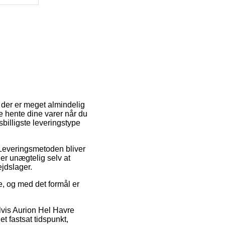
 der er meget almindelig
ne hente dine varer når du
sbilligste leveringstype
. Leveringsmetoden bliver
er unægtelig selv at
ejdslager.
e, og med det formål er
lvis Aurion Hel Havre
et fastsat tidspunkt,