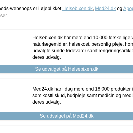
eds-webshops er i øjeblikket
Helsebixen.dk
,
Med24.dk
og
Apop
iser.
Helsebixen.dk har mere end 10.000 forskellige v
naturlægemidler, helsekost, personlig pleje, ho
udvalgte sunde fødevarer samt rengøringsartikler.
deres udvalg.
Se udvalget på Helsebixen.dk
Med24.dk har i dag mere end 18.000 produkter i
som kosttilskud, hudpleje samt medicin og medica
deres udvalg.
Se udvalget på Med24.dk