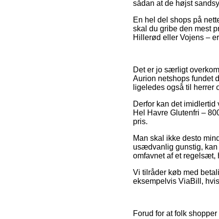
sådan at de højst sandsyn
En hel del shops på nettet
skal du gribe den mest pr
Hillerød eller Vojens – e
Det er jo særligt overkom
Aurion netshops fundet de
ligeledes også til herre
Derfor kan det imidlertid 
Hel Havre Glutenfri – 800
pris.
Man skal ikke desto mindr
usædvanlig gunstig, kan 
omfavnet af et regelsæt, h
Vi tilråder køb med betal
eksempelvis ViaBill, hvi
Forud for at folk shoppe