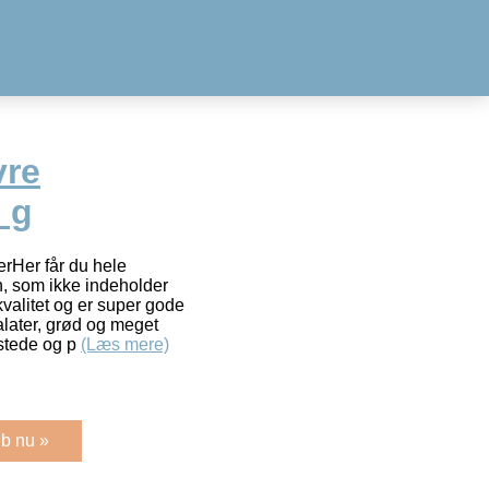
vre
0 g
erHer får du hele
n, som ikke indeholder
kvalitet og er super gode
salater, grød og meget
stede og p
(Læs mere)
b nu »