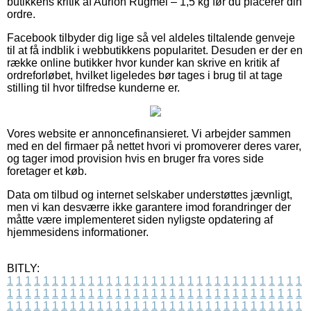
butikkens kritik af Aurion Rugmel – 1,5 kg før du placerer din
ordre.
Facebook tilbyder dig lige så vel aldeles tiltalende genveje
til at få indblik i webbutikkens popularitet. Desuden er der en
række online butikker hvor kunder kan skrive en kritik af
ordreforløbet, hvilket ligeledes bør tages i brug til at tage
stilling til hvor tilfredse kunderne er.
Vores website er annoncefinansieret. Vi arbejder sammen
med en del firmaer på nettet hvori vi promoverer deres varer,
og tager imod provision hvis en bruger fra vores side
foretager et køb.
Data om tilbud og internet selskaber understøttes jævnligt,
men vi kan desværre ikke garantere imod forandringer der
måtte være implementeret siden nyligste opdatering af
hjemmesidens informationer.
BITLY:
1
1
1
1
1
1
1
1
1
1
1
1
1
1
1
1
1
1
1
1
1
1
1
1
1
1
1
1
1
1
1
1
1
1
1
1
1
1
1
1
1
1
1
1
1
1
1
1
1
1
1
1
1
1
1
1
1
1
1
1
1
1
1
1
1
1
1
1
1
1
1
1
1
1
1
1
1
1
1
1
1
1
1
1
1
1
1
1
1
1
1
1
1
1
1
1
1
1
1