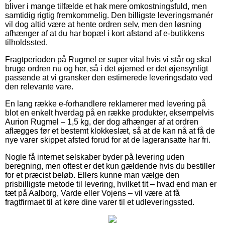
bliver i mange tilfælde et hak mere omkostningsfuld, men
samtidig rigtig fremkommelig. Den billigste leveringsmanér
vil dog altid være at hente ordren selv, men den løsning
afhænger af at du har bopæl i kort afstand af e-butikkens
tilholdssted.
Fragtperioden på Rugmel er super vital hvis vi står og skal
bruge ordren nu og her, så i det øjemed er det øjensynligt
passende at vi gransker den estimerede leveringsdato ved
den relevante vare.
En lang række e-forhandlere reklamerer med levering på
blot en enkelt hverdag på en række produkter, eksempelvis
Aurion Rugmel – 1,5 kg, der dog afhænger af at ordren
aflægges før et bestemt klokkeslæt, så at de kan nå at få de
nye varer skippet afsted forud for at de lageransatte har fri.
Nogle få internet selskaber byder på levering uden
beregning, men oftest er det kun gældende hvis du bestiller
for et præcist beløb. Ellers kunne man vælge den
prisbilligste metode til levering, hvilket tit – hvad end man er
tæt på Aalborg, Varde eller Vojens – vil være at få
fragtfirmaet til at køre dine varer til et udleveringssted.