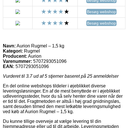
Besøg webshop
Besøg webshop
Besøg webshop
Navn:
Aurion Rugmel – 1,5 kg
Kategori:
Rugmel
Producent:
Aurion
Varenummer:
5707293051096
EAN:
5707293051096
Vurderet til
3.7
ud af 5 stjerner baseret på
25
anmeldelser
En del online webshops tildeler i øjeblikket diverse
leveringsløsninger. En af de mest benyttede er i øjeblikket
udleveringssteder, hvor du så selv henter dine varer når der
er tid til det. Fragtmetoden er altså i høj grad gnidningsløs,
samt desuden tilmed den mest letkøbte leveringsmulighed
ved køb af Aurion Rugmel – 1,5 kg.
Du kunne tillige overveje at vælge levering til din
hjemmeadresse eller ud til dit arbejde. Leveringsmetoden