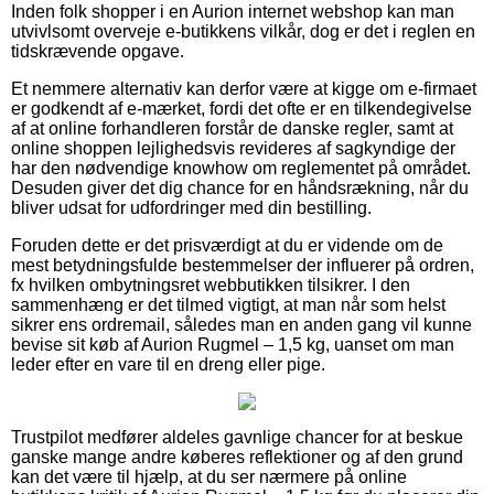
Inden folk shopper i en Aurion internet webshop kan man
utvivlsomt overveje e-butikkens vilkår, dog er det i reglen en
tidskrævende opgave.
Et nemmere alternativ kan derfor være at kigge om e-firmaet
er godkendt af e-mærket, fordi det ofte er en tilkendegivelse
af at online forhandleren forstår de danske regler, samt at
online shoppen lejlighedsvis revideres af sagkyndige der
har den nødvendige knowhow om reglementet på området.
Desuden giver det dig chance for en håndsrækning, når du
bliver udsat for udfordringer med din bestilling.
Foruden dette er det prisværdigt at du er vidende om de
mest betydningsfulde bestemmelser der influerer på ordren,
fx hvilken ombytningsret webbutikken tilsikrer. I den
sammenhæng er det tilmed vigtigt, at man når som helst
sikrer ens ordremail, således man en anden gang vil kunne
bevise sit køb af Aurion Rugmel – 1,5 kg, uanset om man
leder efter en vare til en dreng eller pige.
Trustpilot medfører aldeles gavnlige chancer for at beskue
ganske mange andre køberes reflektioner og af den grund
kan det være til hjælp, at du ser nærmere på online