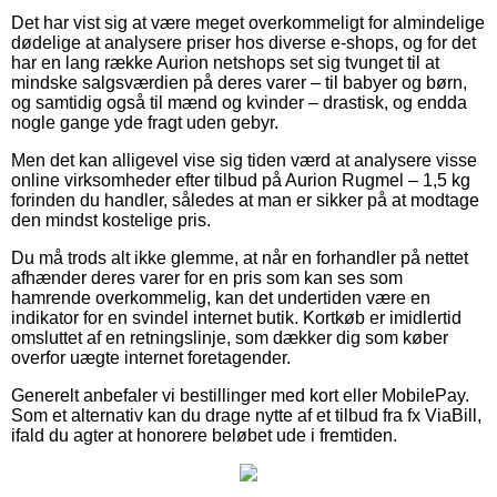
Det har vist sig at være meget overkommeligt for almindelige
dødelige at analysere priser hos diverse e-shops, og for det
har en lang række Aurion netshops set sig tvunget til at
mindske salgsværdien på deres varer – til babyer og børn,
og samtidig også til mænd og kvinder – drastisk, og endda
nogle gange yde fragt uden gebyr.
Men det kan alligevel vise sig tiden værd at analysere visse
online virksomheder efter tilbud på Aurion Rugmel – 1,5 kg
forinden du handler, således at man er sikker på at modtage
den mindst kostelige pris.
Du må trods alt ikke glemme, at når en forhandler på nettet
afhænder deres varer for en pris som kan ses som
hamrende overkommelig, kan det undertiden være en
indikator for en svindel internet butik. Kortkøb er imidlertid
omsluttet af en retningslinje, som dækker dig som køber
overfor uægte internet foretagender.
Generelt anbefaler vi bestillinger med kort eller MobilePay.
Som et alternativ kan du drage nytte af et tilbud fra fx ViaBill,
ifald du agter at honorere beløbet ude i fremtiden.