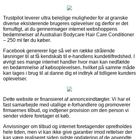
Trustpilot leverer ultra belejlige muligheder for at granske
diverse eksisterende brugeres oplevelser og derfor er det
fornuftigt, at du gennemsøger internet webshoppens
bedømmelser af Australian Bodycare Hair Care Conditioner
– 250 ml før du køber.
Facebook genererer lige så vel en række strålende
løsninger til at få kendskab til e-handlens kundetilfredshed. I
øvrigt ses mange internet handler hvor man kan nedfælde
en bedømmelse af købsoplevelsen, hvilket på samme måde
kan tages i brug til at danne dig et indtryk af tidligere kunders
oplevelser.
Dette website er finansieret af annonceindtægter. Vi har et
fast samarbejde med utallige e-forhandlere og promoverer
firmaernes tilbud, og indtjener provision om den person vi
sender videre foretager et køb.
Anvisninger om tilbud og internet foretagender opretholdes
hele tiden, men vi kan ikke give garantier imod rettelser der
kan være realiseret siden sidste opdatering af de anvendte