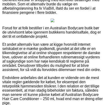
mobilen. Som et alternativ burde du vælge en
afbetalingsløsning fra fx ViaBill, ifald du ser en fordel i at
finansiere pengene i flere bidder.
Forud for at folk bestiller i en Australian Bodycare butik bør
de utvivlsomt løbe igennem butikkens handelsaftale, dog er
det tit et omfattende projekt.
Et andet alternativ kan være at kigge hvorvidt internet
selskabet er e-mærke godkendt, grundet at det ofte er en
tilkendegivelse af at online shoppen respekterer de danske
love, udover at online forhandleren rutinemæssigt vurderes
af sagkyndige som har nøje kendskab til reglerne på
området. Derudover tilbydes du mulighed for at blive
assisteret, for så vidt du forvoldes dilemmaer med din ordre.
Endvidere anbefales det at kunden er vidende om de mest
vitale regler gældende for købet, for eksempel den
returpolitik hjemmesiden tilsikrer. I den relation er det tillige
essesentielt, at man stadig bibeholder sin faktura, således
man senere vil kunne påvise købet af Australian Bodycare
Hair Care Conditioner – 250 ml, hvad end man er dreng eller
pige.