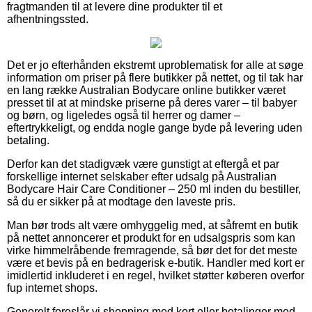
fragtmanden til at levere dine produkter til et
afhentningssted.
Det er jo efterhånden ekstremt uproblematisk for alle at søge
information om priser på flere butikker på nettet, og til tak har
en lang række Australian Bodycare online butikker været
presset til at at mindske priserne på deres varer – til babyer
og børn, og ligeledes også til herrer og damer –
eftertrykkeligt, og endda nogle gange byde på levering uden
betaling.
Derfor kan det stadigvæk være gunstigt at eftergå et par
forskellige internet selskaber efter udsalg på Australian
Bodycare Hair Care Conditioner – 250 ml inden du bestiller,
så du er sikker på at modtage den laveste pris.
Man bør trods alt være omhyggelig med, at såfremt en butik
på nettet annoncerer et produkt for en udsalgspris som kan
virke himmelråbende fremragende, så bør det for det meste
være et bevis på en bedragerisk e-butik. Handler med kort er
imidlertid inkluderet i en regel, hvilket støtter køberen overfor
fup internet shops.
Generelt foreslår vi shopping med kort eller betalinger med