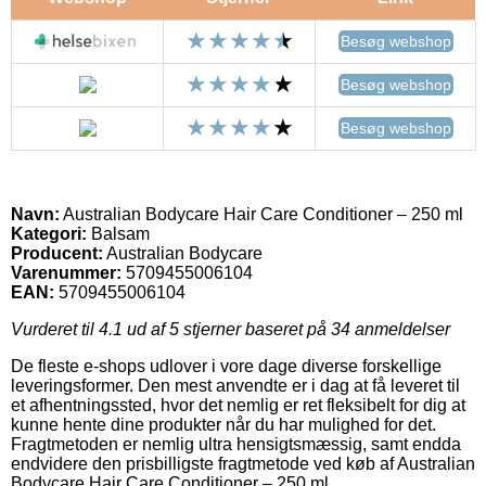
Besøg webshop
Besøg webshop
Besøg webshop
Navn:
Australian Bodycare Hair Care Conditioner – 250 ml
Kategori:
Balsam
Producent:
Australian Bodycare
Varenummer:
5709455006104
EAN:
5709455006104
Vurderet til
4.1
ud af 5 stjerner baseret på
34
anmeldelser
De fleste e-shops udlover i vore dage diverse forskellige
leveringsformer. Den mest anvendte er i dag at få leveret til
et afhentningssted, hvor det nemlig er ret fleksibelt for dig at
kunne hente dine produkter når du har mulighed for det.
Fragtmetoden er nemlig ultra hensigtsmæssig, samt endda
endvidere den prisbilligste fragtmetode ved køb af Australian
Bodycare Hair Care Conditioner – 250 ml.