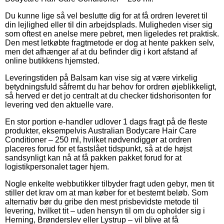
Du kunne lige så vel beslutte dig for at få ordren leveret til
din lejlighed eller til din arbejdsplads. Muligheden viser sig
som oftest en anelse mere pebret, men ligeledes ret praktisk.
Den mest letkøbte fragtmetode er dog at hente pakken selv,
men det afhænger af at du befinder dig i kort afstand af
online butikkens hjemsted.
Leveringstiden på Balsam kan vise sig at være virkelig
betydningsfuld såfremt du har behov for ordren øjeblikkeligt,
så herved er det jo centralt at du checker tidshorisonten for
levering ved den aktuelle vare.
En stor portion e-handler udlover 1 dags fragt på de fleste
produkter, eksempelvis Australian Bodycare Hair Care
Conditioner – 250 ml, hvilket nødvendiggør at ordren
placeres forud for et fastslået tidspunkt, så at de højst
sandsynligt kan nå at få pakken pakket forud for at
logistikpersonalet tager hjem.
Nogle enkelte webbutikker tilbyder fragt uden gebyr, men tit
stiller det krav om at man køber for et bestemt beløb. Som
alternativ bør du gribe den mest prisbevidste metode til
levering, hvilket tit – uden hensyn til om du opholder sig i
Herning, Brønderslev eller Lystrup – vil blive at få