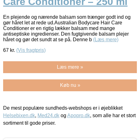
Care Conditioner – 250 ml
En plejende og nærende balsam som trænger godt ind og
gør håret let at rede ud.Australian Bodycare Hair Care
Conditioner er en rigtig lækker balsam med mange
antiseptiske ingredienser. Den fugtgivende balsam plejer
håret og gør det sundt at se på. Denne b
(Læs mere)
67
kr.
(Vis fragtpris)
Læs mere »
Køb nu »
De mest populære sundheds-webshops er i øjeblikket
Helsebixen.dk
,
Med24.dk
og
Apopro.dk
, som alle har et stort
sortiment til gode priser.