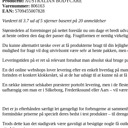
Producent:
AUSTRALIAN BODYCARE
Varenummer:
806163
EAN:
5709455007828
Vurderet til
3.7
ud af 5 stjerner baseret på
20
anmeldelser
Størstedelen af forretninger på nettet foreslår nu om dage et bredt udva
at hente ordren den dag der passer dig. Fragtformen er nemlig virkeli
Du kunne alternativt tænke over at få produkterne bragt til din lejlig
mulighed for fragt vil dog utvivlsomt være selv at hente pakken, men d
Leveringstiden på er ret så relevant forudsat man absolut skal bruge pa
En del online webshops lover levering efter en enkelt hverdag på ma
forinden et konkret klokkeslæt, så at de har udsigt til at kunne nå at f
En række internet selskaber præsterer portofri levering, men i de fleste
uafhængig om man er i Silkeborg, Frederikssund eller Aars – vil være at
Det er jo efterhånden særligt let gængeligt for forbrugerne at samm
formindske priserne på specielt deres bedst i test produkter – til dre
Trods dette kan det stadigvæk være gavnligt at besigtige nogle få outle