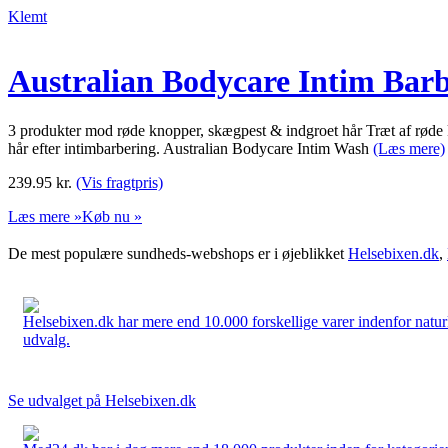
Klemt
Australian Bodycare Intim Bar
3 produkter mod røde knopper, skægpest & indgroet hår Træt af røde
hår efter intimbarbering. Australian Bodycare Intim Wash
(Læs mere)
239.95
kr.
(Vis fragtpris)
Læs mere »
Køb nu »
De mest populære sundheds-webshops er i øjeblikket
Helsebixen.dk
,
Helsebixen.dk har mere end 10.000 forskellige varer indenfor naturl
udvalg.
Se udvalget på Helsebixen.dk