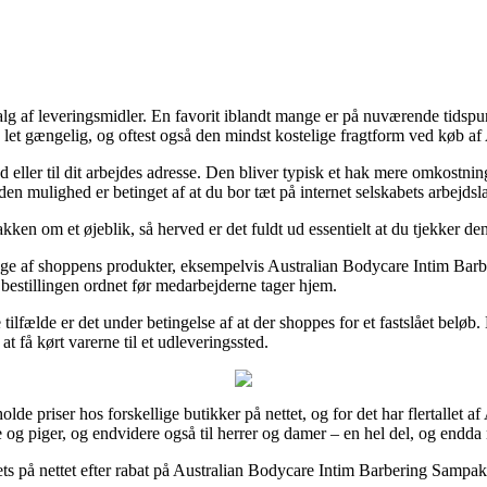
lg af leveringsmidler. En favorit iblandt mange er på nuværende tidspunkt 
g let gængelig, og oftest også den mindst kostelige fragtform ved køb 
hed eller til dit arbejdes adresse. Den bliver typisk et hak mere omkos
en mulighed er betinget af at du bor tæt på internet selskabets arbejdsl
kken om et øjeblik, så herved er det fuldt ud essentielt at du tjekker d
nge af shoppens produkter, eksempelvis Australian Bodycare Intim Bar
å bestillingen ordnet før medarbejderne tager hjem.
 tilfælde er det under betingelse af at der shoppes for et fastslået belø
 få kørt varerne til et udleveringssted.
enholde priser hos forskellige butikker på nettet, og for det har fle
nge og piger, og endvidere også til herrer og damer – en hel del, og end
ts på nettet efter rabat på Australian Bodycare Intim Barbering Sampak 1