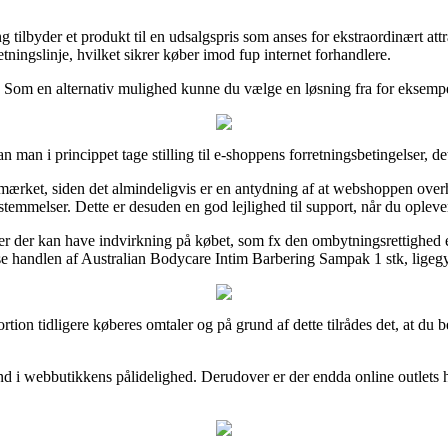
g tilbyder et produkt til en udsalgspris som anses for ekstraordinært attr
tningslinje, hvilket sikrer køber imod fup internet forhandlere.
n. Som en alternativ mulighed kunne du vælge en løsning fra for eksempe
rincippet tage stilling til e-shoppens forretningsbetingelser, det e
e-mærket, siden det almindeligvis er en antydning af at webshoppen over
temmelser. Dette er desuden en god lejlighed til support, når du oplev
 der kan have indvirkning på købet, som fx den ombytningsrettighed e-f
se handlen af Australian Bodycare Intim Barbering Sampak 1 stk, ligegy
portion tidligere køberes omtaler og på grund af dette tilrådes det, at du
ind i webbutikkens pålidelighed. Derudover er der endda online outlets 