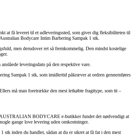
at få leveret til et udleveringssted, som giver dig fleksibiliteten til
af Australian Bodycare Intim Barbering Sampak 1 stk.
tningsfuld, men derudover ret så fremkommelig. Den mindst kostelige
ager.
en anslåede leveringsdato på den respektive vare.
bering Sampak 1 stk, som imidlertid påkræver at ordren gennemføres
b. Ellers må man foretrække den mest letkøbte fragttype, som tit –
rtallet af AUSTRALIAN BODYCARE e-butikker fundet det nødvendigt at
da nogle gange love levering uden omkostninger.
 stk inden du handler, sådan at du er sikret at få fat i den mest