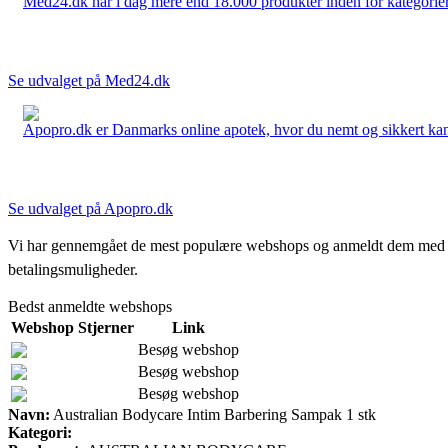
Med24.dk har i dag mere end 18.000 produkter inden for kategorier 
Se udvalget på Med24.dk
Apopro.dk er Danmarks online apotek, hvor du nemt og sikkert kan 
Se udvalget på Apopro.dk
Vi har gennemgået de mest populære webshops og anmeldt dem med stjern
betalingsmuligheder.
Bedst anmeldte webshops
Webshop
Stjerner
Link
Besøg webshop
Besøg webshop
Besøg webshop
Navn:
Australian Bodycare Intim Barbering Sampak 1 stk
Kategori: