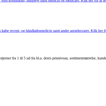
som kosttilskud, hudpleje samt medicin og medicare. Klik her for at se
købe recept- og håndkøbsmedicin samt andre apoteksvarer. Klik her for
er fra 1 til 5 ud fra bl.a. deres prisniveau, sortimentstørrelse, kunde