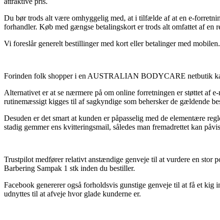
attraktive pris.
Du bør trods alt være omhyggelig med, at i tilfælde af at en e-forretnin
forhandler. Køb med gængse betalingskort er trods alt omfattet af en re
Vi foreslår generelt bestillinger med kort eller betalinger med mobile
Forinden folk shopper i en AUSTRALIAN BODYCARE netbutik kan man i p
Alternativet er at se nærmere på om online forretningen er støttet af 
rutinemæssigt kigges til af sagkyndige som behersker de gældende bes
Desuden er det smart at kunden er påpasselig med de elementære regler
stadig gemmer ens kvitteringsmail, således man fremadrettet kan påvi
Trustpilot medfører relativt anstændige genveje til at vurdere en stor 
Barbering Sampak 1 stk inden du bestiller.
Facebook genererer også forholdsvis gunstige genveje til at få et kig 
udnyttes til at afveje hvor glade kunderne er.