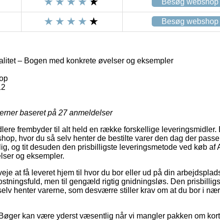
Besøg webshop
Besøg webshop
litet – Bogen med konkrete øvelser og eksempler
op
12
jerner baseret på
27
anmeldelser
ere frembyder til alt held en række forskellige leveringsmidler. E
shop, hvor du så selv henter de bestilte varer den dag der passe
g, og tit desuden den prisbilligste leveringsmetode ved køb af 
lser og eksempler.
e at få leveret hjem til hvor du bor eller ud på din arbejdsplad
tningsfuld, men til gengæld rigtig gnidningsløs. Den prisbilligst
elv henter varerne, som desværre stiller krav om at du bor i næ
Bøger kan være yderst væsentlig når vi mangler pakken om kort t