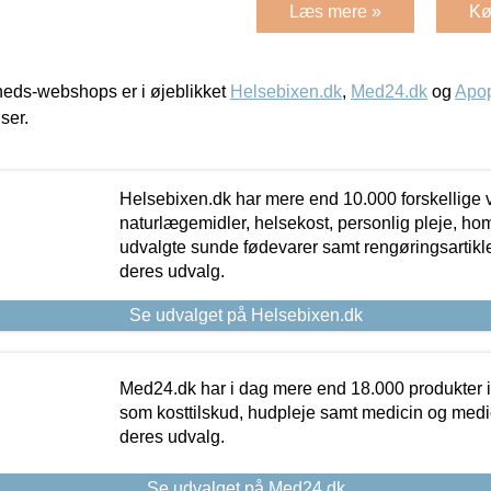
Læs mere »
Kø
eds-webshops er i øjeblikket
Helsebixen.dk
,
Med24.dk
og
Apop
iser.
Helsebixen.dk har mere end 10.000 forskellige v
naturlægemidler, helsekost, personlig pleje, ho
udvalgte sunde fødevarer samt rengøringsartikler.
deres udvalg.
Se udvalget på Helsebixen.dk
Med24.dk har i dag mere end 18.000 produkter i
som kosttilskud, hudpleje samt medicin og medica
deres udvalg.
Se udvalget på Med24.dk