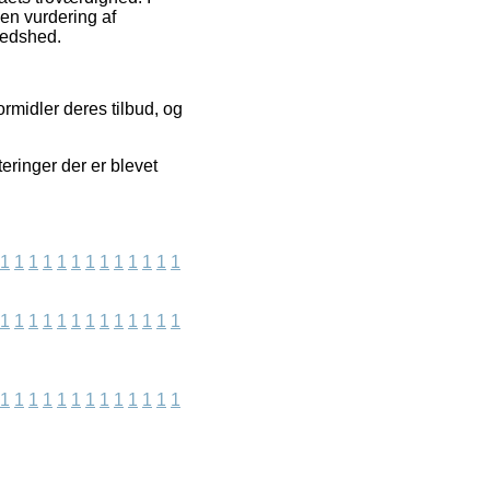
 en vurdering af
fredshed.
rmidler deres tilbud, og
ringer der er blevet
1
1
1
1
1
1
1
1
1
1
1
1
1
1
1
1
1
1
1
1
1
1
1
1
1
1
1
1
1
1
1
1
1
1
1
1
1
1
1