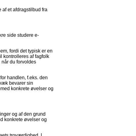
 af et afdragstilbud fra
re side studere e-
m, fordi det typisk er en
 kontrolleres af fagfolk
 når du forvoldes
or handlen, f.eks. den
igvæk bevarer sin
 med konkrete øvelser og
aringer og af den grund
ed konkrete øvelser og
maets troværdighed. I