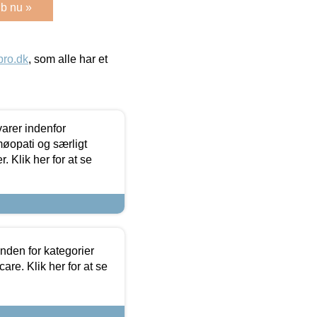
b nu »
ro.dk
, som alle har et
arer indenfor
møopati og særligt
 Klik her for at se
nden for kategorier
re. Klik her for at se