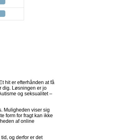
t hit er efterhånden at få
r dig. Løsningen er jo
Autisme og seksualitet –
s. Muligheden viser sig
e form for fragt kan ikke
rheden af online
id, og derfor er det