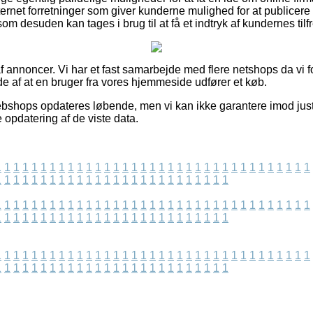
ernet forretninger som giver kunderne mulighed for at publicere
m desuden kan tages i brug til at få et indtryk af kundernes til
 annoncer. Vi har et fast samarbejde med flere netshops da vi fo
lde af at en bruger fra vores hjemmeside udfører et køb.
shops opdateres løbende, men vi kan ikke garantere imod juste
 opdatering af de viste data.
1
1
1
1
1
1
1
1
1
1
1
1
1
1
1
1
1
1
1
1
1
1
1
1
1
1
1
1
1
1
1
1
1
1
1
1
1
1
1
1
1
1
1
1
1
1
1
1
1
1
1
1
1
1
1
1
1
1
1
1
1
1
1
1
1
1
1
1
1
1
1
1
1
1
1
1
1
1
1
1
1
1
1
1
1
1
1
1
1
1
1
1
1
1
1
1
1
1
1
1
1
1
1
1
1
1
1
1
1
1
1
1
1
1
1
1
1
1
1
1
1
1
1
1
1
1
1
1
1
1
1
1
1
1
1
1
1
1
1
1
1
1
1
1
1
1
1
1
1
1
1
1
1
1
1
1
1
1
1
1
1
1
1
1
1
1
1
1
1
1
1
1
1
1
1
1
1
1
1
1
1
1
1