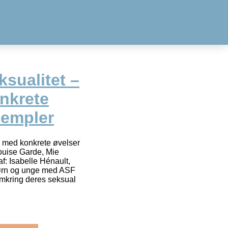
sualitet –
nkrete
sempler
n med konkrete øvelser
ouise Garde, Mie
f: Isabelle Hénault,
Børn og unge med ASF
 omkring deres seksual