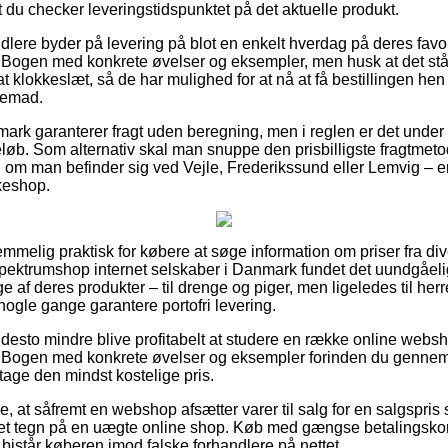
 du checker leveringstidspunktet på det aktuelle produkt.
dlere byder på levering på blot en enkelt hverdag på deres favor
 Bogen med konkrete øvelser og eksempler, men husk at det stå
tsat klokkeslæt, så de har mulighed for at nå at få bestillingen hen 
jemad.
nmark garanterer fragt uden beregning, men i reglen er det under
eløb. Som alternativ skal man snuppe den prisbilligste fragtmeto
l om man befinder sig ved Vejle, Frederikssund eller Lemvig – er 
kkeshop.
temmelig praktisk for købere at søge information om priser fra div
Spektrumshop internet selskaber i Danmark fundet det uundgåeli
 af deres produkter – til drenge og piger, men ligeledes til her
 nogle gange garantere portofri levering.
 desto mindre blive profitabelt at studere en række online webs
– Bogen med konkrete øvelser og eksempler forinden du gennemf
ntage den mindst kostelige pris.
e, at såfremt en webshop afsætter varer til salg for en salgspri
ære et tegn på en uægte online shop. Køb med gængse betalingskor
et bistår køberen imod falske forhandlere på nettet.