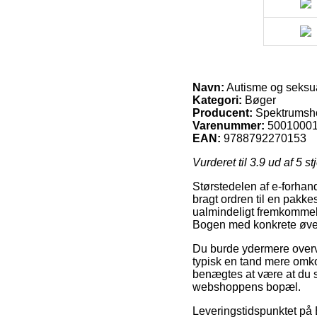
Navn:
Autisme og seksua
Kategori:
Bøger
Producent:
Spektrumsh
Varenummer:
5001000
EAN:
9788792270153
Vurderet til
3.9
ud af 5 st
Størstedelen af e-forhandl
bragt ordren til en pakke
ualmindeligt fremkommeli
Bogen med konkrete øve
Du burde ydermere overvej
typisk en tand mere omkos
benægtes at være at du s
webshoppens bopæl.
Leveringstidspunktet på 