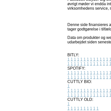
øvrigt møder vi endda int
virksomhedens service, so
Denne side finansieres af
tager godtgørelse i tilfæ
Data om produkter og web
udarbejdet siden seneste
BITLY:
1
1
1
1
1
1
1
1
1
1
1
1
1
1
1
1
1
1
1
1
1
1
1
1
1
1
SPOTIFY:
1
1
1
1
1
1
1
1
1
1
1
1
1
1
1
1
1
1
1
1
1
1
1
1
1
1
CUTTLY BIO:
1
1
1
1
1
1
1
1
1
1
1
1
1
1
1
1
1
1
1
1
1
1
1
1
1
1
1
CUTTLY OLD:
1
1
1
1
1
1
1
1
1
1
1