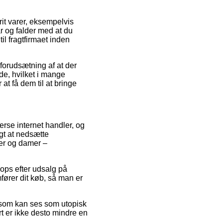
it varer, eksempelvis
r og falder med at du
til fragtfirmaet inden
 forudsætning af at der
de, hvilket i mange
at få dem til at bringe
erse internet handler, og
gt at nedsætte
rer og damer –
hops efter udsalg på
ører dit køb, så man er
s som kan ses som utopisk
t er ikke desto mindre en