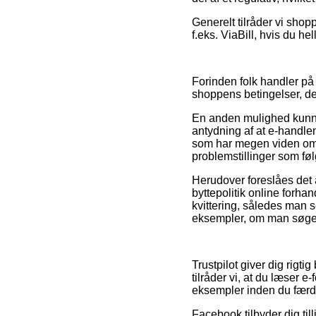
Generelt tilråder vi shopp
f.eks. ViaBill, hvis du he
Forinden folk handler på
shoppens betingelser, de
En anden mulighed kunne 
antydning af at e-handlen
som har megen viden om v
problemstillinger som føl
Herudover foreslåes det 
byttepolitik online forha
kvittering, således man
eksempler, om man søger 
Trustpilot giver dig rigti
tilråder vi, at du læser
eksempler inden du færd
Facebook tilbyder dig til