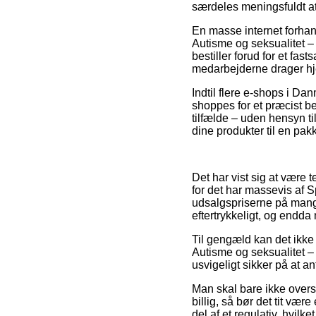
særdeles meningsfuldt at
En masse internet forhan
Autisme og seksualitet –
bestiller forud for et fas
medarbejderne drager h
Indtil flere e-shops i Da
shoppes for et præcist b
tilfælde – uden hensyn ti
dine produkter til en pa
Det har vist sig at være 
for det har massevis af 
udsalgspriserne på mange
eftertrykkeligt, og endda
Til gengæld kan det ikke
Autisme og seksualitet 
usvigeligt sikker på at a
Man skal bare ikke overs
billig, så bør det tit v
del af et regulativ, hvilk