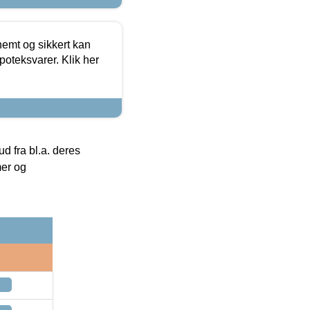
emt og sikkert kan
oteksvarer. Klik her
 fra bl.a. deres
mer og