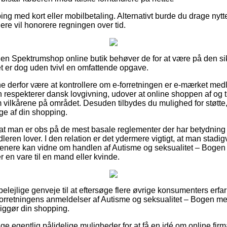
ing med kort eller mobilbetaling. Alternativt burde du drage nytte
llere vil honorere regningen over tid.
 en Spektrumshop online butik behøver de for at være på den sik
t er dog uden tvivl en omfattende opgave.
derfor være at kontrollere om e-forretningen er e-mærket medle
 respekterer dansk lovgivning, udover at online shoppen af og til
ilkårene på området. Desuden tilbydes du mulighed for støtte,
ge af din shopping.
at man er obs på de mest basale reglementer der har betydning f
ndleren lover. I den relation er det ydermere vigtigt, at man stad
 senere kan vidne om handlen af Autisme og seksualitet – Bogen
en vare til en mand eller kvinde.
g belejlige genveje til at eftersøge flere øvrige konsumenters erf
 e-forretningens anmeldelser af Autisme og seksualitet – Bogen m
iggør din shopping.
lige egentlig pålidelige muligheder for at få en idé om online fir