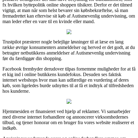
fx hvilken byttepolitik online shoppen tilsikrer. Derfor er det tilmed
vigtigt, at man når som helst bevarer sin købsbekræftelse, så man
fremadrettet kan eftervise sit køb af Autismevenlig undervisning, om
man leder efter en vare til en kvinde eller mand.
Trustpilot præsterer nogle belejlige løsninger til at læse en lang
række øvrige konsumenters anmeldelser og herved er det godt, at du
betragter netbutikkens anmeldelser af Autismevenlig undervisning
før du færdiggør din shopping.
Facebook frembyder derudover tilpas fornemme muligheder for at få
et kig ind i online butikkens kundefokus. Desuden ses faktisk
internet webshops hvor man kan udfærdige en vurdering af deres
køb, som ligeledes burde udnyttes til at få et indtryk af tilfredsheden
hos kunderne.
Hjemmesiden er finansieret ved hjælp af reklamer. Vi samarbejder
med diverse internet forhandlere og annoncerer virksomhedernes
tilbud, og tjener honorar om en bruger fra vores website realiserer et
indkøb.