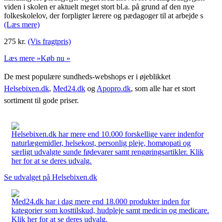
viden i skolen er aktuelt meget stort bl.a. på grund af den nye
folkeskolelov, der forpligter lærere og pædagoger til at arbejde s
(Læs mere)
275
kr.
(Vis fragtpris)
Læs mere »
Køb nu »
De mest populære sundheds-webshops er i øjeblikket
Helsebixen.dk
,
Med24.dk
og
Apopro.dk
, som alle har et stort
sortiment til gode priser.
Helsebixen.dk har mere end 10.000 forskellige varer indenfor
naturlægemidler, helsekost, personlig pleje, homøopati og
særligt udvalgte sunde fødevarer samt rengøringsartikler. Klik
her for at se deres udvalg.
Se udvalget på Helsebixen.dk
Med24.dk har i dag mere end 18.000 produkter inden for
kategorier som kosttilskud, hudpleje samt medicin og medicare.
Klik her for at se deres udvalg.