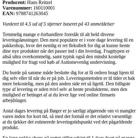
Producent:
Hans Reitzel
Varenummer:
160110001
EAN:
9788741263045
Vurderet til
4.5
ud af 5 stjerner baseret på
43
anmeldelser
Temmelig mange e-forhandlere foreslår til alt held diverse
leveringsløsninger. Den mest populære er i vore dage levering til en
pakkeshop, hvor det nemlig er ret fleksibelt for dig at kunne hente
dine nye produkter når det passer ind i din hverdag. Fragttypen er
altså ultra overkommelig, samt typisk også den mindst kostelige
mulighed for fragt ved køb af Autismevenlig undervisning.
Du burde på samme måde beslutte dig for at få ordren bragt hjem til
dig selv eller til når du er på job. Leveringsmetoden er til tider et hak
mere bekostelig, men på den anden side ret så ligetil. Den billigste
type af levering er uden tvivl selv at hente produkterne, men den
mulighed er betinget af at du lever lige ved online firmaets
arbejdslager.
Antal dages levering på Bøger er jo særligt afgørende om vi mangler
varen inden for kort tid, så med det formål er det relativt væsentligt
at du tjekker det estimerede leveringstidspunkt ved det pågældende
produkt.
En lang række shops på nettet stiller udsigt til 1 dags fragt på mange