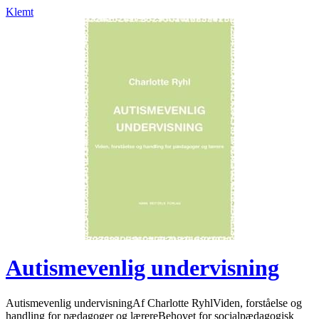
Klemt
Autismevenlig undervisning
Autismevenlig undervisningAf Charlotte RyhlViden, forståelse og
handling for pædagoger og lærereBehovet for socialpædagogisk