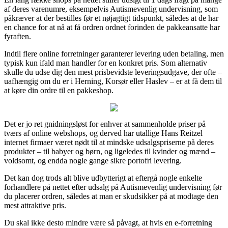
af deres varenumre, eksempelvis Autismevenlig undervisning, som
påkræver at der bestilles før et nøjagtigt tidspunkt, således at de har
en chance for at nå at få ordren ordnet forinden de pakkeansatte har
fyraften.
Indtil flere online forretninger garanterer levering uden betaling, men
typisk kun ifald man handler for en konkret pris. Som alternativ
skulle du udse dig den mest prisbevidste leveringsudgave, der ofte –
uafhængig om du er i Herning, Korsør eller Haslev – er at få dem til
at køre din ordre til en pakkeshop.
Det er jo ret gnidningsløst for enhver at sammenholde priser på
tværs af online webshops, og derved har utallige Hans Reitzel
internet firmaer været nødt til at mindske udsalgspriserne på deres
produkter – til babyer og børn, og ligeledes til kvinder og mænd –
voldsomt, og endda nogle gange sikre portofri levering.
Det kan dog trods alt blive udbytterigt at eftergå nogle enkelte
forhandlere på nettet efter udsalg på Autismevenlig undervisning før
du placerer ordren, således at man er skudsikker på at modtage den
mest attraktive pris.
Du skal ikke desto mindre være så påvagt, at hvis en e-forretning