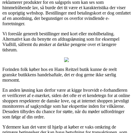
reklamerer produkter for en salgspris som kan ses som
himmelråbende lav, så burde det tit være et karakteristika der viser
en uoprigtig webshop. Bestillinger med betalingskort er dog omfattet
af en anordning, der begunstiger os overfor svindlende e-
forretninger.
Vi foreslår generelt bestillinger med kort eller mobilbetaling.
Alternativt kan du benytte en afdragsløsning som for eksempel
ViaBill, såfremt du ønsker at dække pengene over et længere
tidsrum.
Forinden folk køber hos en Hans Reitzel butik kunne de reelt
granske butikkens handelsaftale, det er dog gerne ikke særlig
morsomt.
En anden løsning kan derfor være at kigge hvorvidt e-forhandleren
er verificeret af e-mærket, siden det ofte er et kendetegn for at online
shoppen respekterer de danske love, og at internet shoppen jævnligt
monitoreres af sagkyndige som har ekspertise inden for vilkårene.
Desuden tilbydes du chance for støtte, når du møder udfordringer
som følge af din ordre.
Ydermere kan det være til hjælp at køber er vaks omkring de
primære betingelser der kan have betydning for transaktionen, som