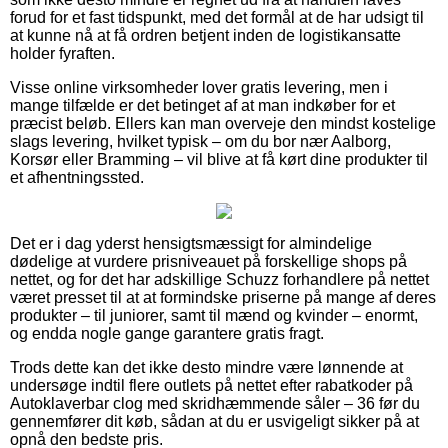
forud for et fast tidspunkt, med det formål at de har udsigt til
at kunne nå at få ordren betjent inden de logistikansatte
holder fyraften.
Visse online virksomheder lover gratis levering, men i
mange tilfælde er det betinget af at man indkøber for et
præcist beløb. Ellers kan man overveje den mindst kostelige
slags levering, hvilket typisk – om du bor nær Aalborg,
Korsør eller Bramming – vil blive at få kørt dine produkter til
et afhentningssted.
Det er i dag yderst hensigtsmæssigt for almindelige
dødelige at vurdere prisniveauet på forskellige shops på
nettet, og for det har adskillige Schuzz forhandlere på nettet
været presset til at at formindske priserne på mange af deres
produkter – til juniorer, samt til mænd og kvinder – enormt,
og endda nogle gange garantere gratis fragt.
Trods dette kan det ikke desto mindre være lønnende at
undersøge indtil flere outlets på nettet efter rabatkoder på
Autoklaverbar clog med skridhæmmende såler – 36 før du
gennemfører dit køb, sådan at du er usvigeligt sikker på at
opnå den bedste pris.