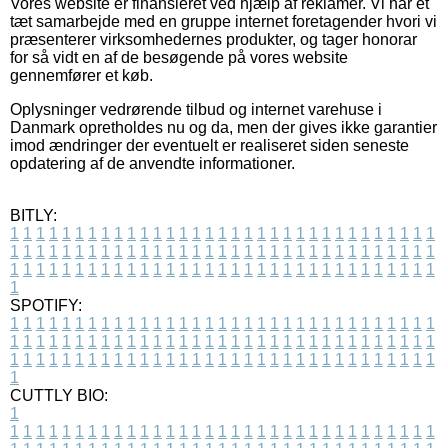
Vores website er finansieret ved hjælp af reklamer. Vi har et
tæt samarbejde med en gruppe internet foretagender hvori vi
præsenterer virksomhedernes produkter, og tager honorar
for så vidt en af de besøgende på vores website
gennemfører et køb.
Oplysninger vedrørende tilbud og internet varehuse i
Danmark opretholdes nu og da, men der gives ikke garantier
imod ændringer der eventuelt er realiseret siden seneste
opdatering af de anvendte informationer.
BITLY:
1
1
1
1
1
1
1
1
1
1
1
1
1
1
1
1
1
1
1
1
1
1
1
1
1
1
1
1
1
1
1
1
1
1
1
1
1
1
1
1
1
1
1
1
1
1
1
1
1
1
1
1
1
1
1
1
1
1
1
1
1
1
1
1
1
1
1
1
1
1
1
1
1
1
1
1
1
1
1
1
1
1
1
1
1
1
1
1
1
1
1
1
1
1
1
1
1
1
1
1
SPOTIFY:
1
1
1
1
1
1
1
1
1
1
1
1
1
1
1
1
1
1
1
1
1
1
1
1
1
1
1
1
1
1
1
1
1
1
1
1
1
1
1
1
1
1
1
1
1
1
1
1
1
1
1
1
1
1
1
1
1
1
1
1
1
1
1
1
1
1
1
1
1
1
1
1
1
1
1
1
1
1
1
1
1
1
1
1
1
1
1
1
1
1
1
1
1
1
1
1
1
1
1
1
CUTTLY BIO:
1
1
1
1
1
1
1
1
1
1
1
1
1
1
1
1
1
1
1
1
1
1
1
1
1
1
1
1
1
1
1
1
1
1