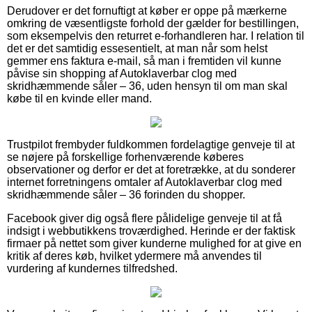
Derudover er det fornuftigt at køber er oppe på mærkerne
omkring de væsentligste forhold der gælder for bestillingen,
som eksempelvis den returret e-forhandleren har. I relation til
det er det samtidig essesentielt, at man når som helst
gemmer ens faktura e-mail, så man i fremtiden vil kunne
påvise sin shopping af Autoklaverbar clog med
skridhæmmende såler – 36, uden hensyn til om man skal
købe til en kvinde eller mand.
Trustpilot frembyder fuldkommen fordelagtige genveje til at
se nøjere på forskellige forhenværende køberes
observationer og derfor er det at foretrække, at du sonderer
internet forretningens omtaler af Autoklaverbar clog med
skridhæmmende såler – 36 forinden du shopper.
Facebook giver dig også flere pålidelige genveje til at få
indsigt i webbutikkens troværdighed. Herinde er der faktisk
firmaer på nettet som giver kunderne mulighed for at give en
kritik af deres køb, hvilket ydermere må anvendes til
vurdering af kundernes tilfredshed.