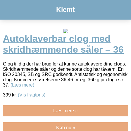
Klemt
Autoklaverbar clog med
skridhæmmende såler – 36
Clog til dig der har brug for at kunne autoklavere dine clogs.
Skridhæmmende såler og denne sorte clog har tåværn. En
ISO 20345, SB og SRC godkendt. Antistatisk og ergonomisk
clog. Kommer i størrelserne 36-46. Vægt 360 g pr clog i str
37.
(Læs mere)
399
kr.
(Vis fragtpris)
Læs mere »
Køb nu »