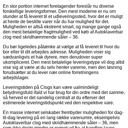
En stor portion internet foretagender foreslår nu diverse
forskellige leveringsformer. Den mest moderne er nu om
stunder at få leveret til et udleveringssted, hvor det er muligt
at hente de bestilte varer når du har mulighed for det.
Muligheden er altså ekstremt smart, og mange gange også
den mest betalelige fragtmulighed ved køb af Autoklaverbar
clog med skridhæmmende såler – 36.
Du bør ligeledes påtænke at vælge at få leveret til hvor du
bor eller til dit arbejdes adresse. Muligheden viser sig
sædvanligvis et hak dyrere, men derudover super
ukompliceret. Den mest betalelige leveringstype vil dog altid
vise sig at være at du selv henter varerne, men den løsning
forudsætter at du lever nær online forretningens
arbejdslager.
Leveringstiden på Clogs kan være ualmindeligt
betydningsfuld ifald vi har brug for din ordre med det samme,
så herved er det sandelig centralt at du efterser det
estimerede leveringstidspunkt ved den respektive vare.
En masse internet selskaber frembyder muligheden for dag-
til-dag levering på en lang række varenumre, eksempelvis
Autoklaverbar clog med skridhæmmende såler – 36, men
som ikke desto mindre er regnet ud fra at handlen laves