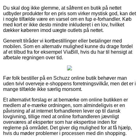
Du skal dog ikke glemme, at såfremt en butik på nettet
udbyder produkter for en pris som virker mystisk god, kan det
i nogle tilfælde være en varsel om en fup e-forhandler. Køb
med kort er ikke desto mindre inkluderet i en lov, hvilket
dækker køberen imod uægte outlets på nettet.
Generelt tilråder vi kortbestillinger eller betalinger med
mobilen. Som en alternativ mulighed kunne du drage fordel
af et tilbud fra for eksempel ViaBill, hvis du har til hensigt at
afbetale regningen over tid.
Før folk bestiller på en Schuzz online butik behøver man
uden tvivl overveje e-shoppens forretningsvilkår, men det er i
mange tilfælde ikke særlig morsomt.
Et alternativt forslag er at bemærke om online butikken er
medlem af e-mærke ordningen, som almindeligvis er en
påvisning af at internet forhandleren lever op til dansk
lovgivning, tillige med at online forhandleren jævnligt
overværes af eksperter som har ekspertise inden for
reglerne på området. Det giver dig mulighed for at få hjælp,
hvis du møder problemer i processen med din shopping.