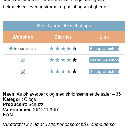
betingelser, leveringsformer og betalingsmuligheder.
Bedst anmeldte webshops
Webshop
Stjerner
Link
Besøg webshop
Besøg webshop
Besøg webshop
Navn:
Autoklaverbar clog med skridhæmmende såler – 36
Kategori:
Clogs
Producent:
Schuzz
Varenummer:
2643#12967
EAN:
Vurderet til
3.7
ud af 5 stjerner baseret på
6
anmeldelser