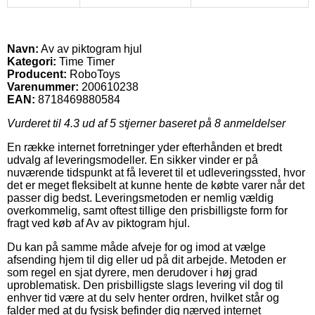
Navn:
Av av piktogram hjul
Kategori:
Time Timer
Producent:
RoboToys
Varenummer:
200610238
EAN:
8718469880584
Vurderet til
4.3
ud af 5 stjerner baseret på
8
anmeldelser
En række internet forretninger yder efterhånden et bredt
udvalg af leveringsmodeller. En sikker vinder er på
nuværende tidspunkt at få leveret til et udleveringssted, hvor
det er meget fleksibelt at kunne hente de købte varer når det
passer dig bedst. Leveringsmetoden er nemlig vældig
overkommelig, samt oftest tillige den prisbilligste form for
fragt ved køb af Av av piktogram hjul.
Du kan på samme måde afveje for og imod at vælge
afsending hjem til dig eller ud på dit arbejde. Metoden er
som regel en sjat dyrere, men derudover i høj grad
uproblematisk. Den prisbilligste slags levering vil dog til
enhver tid være at du selv henter ordren, hvilket står og
falder med at du fysisk befinder dig nærved internet