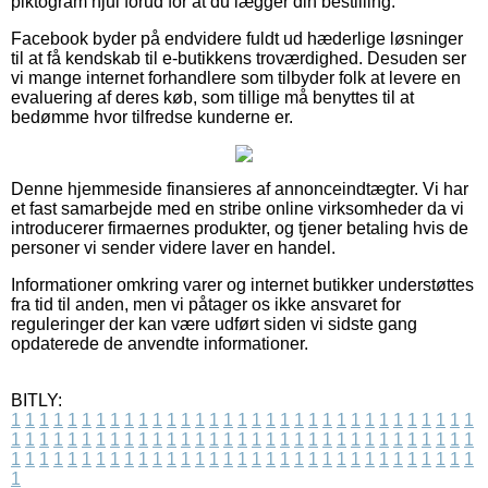
piktogram hjul forud for at du lægger din bestilling.
Facebook byder på endvidere fuldt ud hæderlige løsninger
til at få kendskab til e-butikkens troværdighed. Desuden ser
vi mange internet forhandlere som tilbyder folk at levere en
evaluering af deres køb, som tillige må benyttes til at
bedømme hvor tilfredse kunderne er.
Denne hjemmeside finansieres af annonceindtægter. Vi har
et fast samarbejde med en stribe online virksomheder da vi
introducerer firmaernes produkter, og tjener betaling hvis de
personer vi sender videre laver en handel.
Informationer omkring varer og internet butikker understøttes
fra tid til anden, men vi påtager os ikke ansvaret for
reguleringer der kan være udført siden vi sidste gang
opdaterede de anvendte informationer.
BITLY:
1
1
1
1
1
1
1
1
1
1
1
1
1
1
1
1
1
1
1
1
1
1
1
1
1
1
1
1
1
1
1
1
1
1
1
1
1
1
1
1
1
1
1
1
1
1
1
1
1
1
1
1
1
1
1
1
1
1
1
1
1
1
1
1
1
1
1
1
1
1
1
1
1
1
1
1
1
1
1
1
1
1
1
1
1
1
1
1
1
1
1
1
1
1
1
1
1
1
1
1