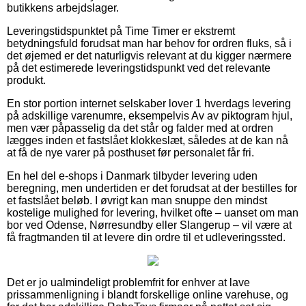
butikkens arbejdslager.
Leveringstidspunktet på Time Timer er ekstremt
betydningsfuld forudsat man har behov for ordren fluks, så i
det øjemed er det naturligvis relevant at du kigger nærmere
på det estimerede leveringstidspunkt ved det relevante
produkt.
En stor portion internet selskaber lover 1 hverdags levering
på adskillige varenumre, eksempelvis Av av piktogram hjul,
men vær påpasselig da det står og falder med at ordren
lægges inden et fastslået klokkeslæt, således at de kan nå
at få de nye varer på posthuset før personalet får fri.
En hel del e-shops i Danmark tilbyder levering uden
beregning, men undertiden er det forudsat at der bestilles for
et fastslået beløb. I øvrigt kan man snuppe den mindst
kostelige mulighed for levering, hvilket ofte – uanset om man
bor ved Odense, Nørresundby eller Slangerup – vil være at
få fragtmanden til at levere din ordre til et udleveringssted.
Det er jo ualmindeligt problemfrit for enhver at lave
prissammenligning i blandt forskellige online varehuse, og