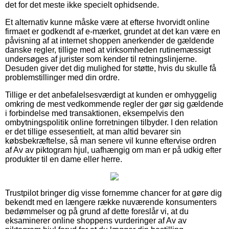
det for det meste ikke specielt ophidsende.
Et alternativ kunne måske være at efterse hvorvidt online
firmaet er godkendt af e-mærket, grundet at det kan være en
påvisning af at internet shoppen anerkender de gældende
danske regler, tillige med at virksomheden rutinemæssigt
undersøges af jurister som kender til retningslinjerne.
Desuden giver det dig mulighed for støtte, hvis du skulle få
problemstillinger med din ordre.
Tillige er det anbefalelsesværdigt at kunden er omhyggelig
omkring de mest vedkommende regler der gør sig gældende
i forbindelse med transaktionen, eksempelvis den
ombytningspolitik online forretningen tilbyder. I den relation
er det tillige essesentielt, at man altid bevarer sin
købsbekræftelse, så man senere vil kunne eftervise ordren
af Av av piktogram hjul, uafhængig om man er på udkig efter
produkter til en dame eller herre.
Trustpilot bringer dig visse fornemme chancer for at gøre dig
bekendt med en længere række nuværende konsumenters
bedømmelser og på grund af dette foreslår vi, at du
eksaminerer online shoppens vurderinger af Av av