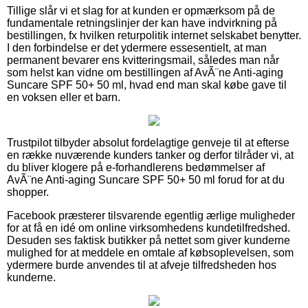
Tillige slår vi et slag for at kunden er opmærksom på de
fundamentale retningslinjer der kan have indvirkning på
bestillingen, fx hvilken returpolitik internet selskabet benytter.
I den forbindelse er det ydermere essesentielt, at man
permanent bevarer ens kvitteringsmail, således man når
som helst kan vidne om bestillingen af AvÃ¨ne Anti-aging
Suncare SPF 50+ 50 ml, hvad end man skal købe gave til
en voksen eller et barn.
Trustpilot tilbyder absolut fordelagtige genveje til at efterse
en række nuværende kunders tanker og derfor tilråder vi, at
du bliver klogere på e-forhandlerens bedømmelser af
AvÃ¨ne Anti-aging Suncare SPF 50+ 50 ml forud for at du
shopper.
Facebook præsterer tilsvarende egentlig ærlige muligheder
for at få en idé om online virksomhedens kundetilfredshed.
Desuden ses faktisk butikker på nettet som giver kunderne
mulighed for at meddele en omtale af købsoplevelsen, som
ydermere burde anvendes til at afveje tilfredsheden hos
kunderne.