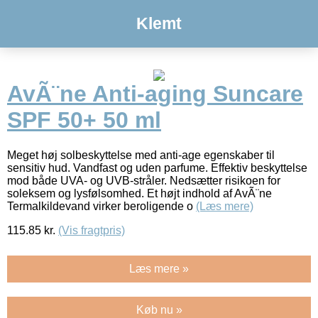
Klemt
AvÃ¨ne Anti-aging Suncare
SPF 50+ 50 ml
Meget høj solbeskyttelse med anti-age egenskaber til
sensitiv hud. Vandfast og uden parfume. Effektiv beskyttelse
mod både UVA- og UVB-stråler. Nedsætter risikoen for
soleksem og lysfølsomhed. Et højt indhold af AvÃ¨ne
Termalkildevand virker beroligende o
(Læs mere)
115.85
kr.
(Vis fragtpris)
Læs mere »
Køb nu »