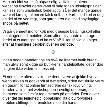
Man må blot være så påpasselig, at ifald en internet
webshop tilbyder deres varer til salg for en udsalgspris der
kan ses som urealistisk fordelagtig, så er det mange gange
være et faresignal om en falsk netbutik. Køb med kort er dog
en del af en vedtægt, som garanterer dig imod snydagtige
shops på nettet.
Vi går generelt ind for køb med gængse betalingskort eller
betalinger med mobilen. Som alternativ burde du drage
fordel af et afdragstilbud fra fx ViaBill, for så vidt du higer
efter at finansiere beløbet over en periode.
Inden nogen handler hos en AvÃ¨ne internet butik burde
man utvivlsomt kigge på butikkens handelsaftale, det er dog
i reglen ikke videre interessant.
Et nemmere alternativ kunne derfor være at tjekke hvorvidt
webbutikken er godkendt af e-mærket, siden det skulle være
en garanti for at online firmaet føjer dansk lovgivning,
foruden at internet webshoppen jævnligt undersøges af
fagmænd som forstår reglementet på området. Derudover
giver det dig lejlighed til opbakning, ifald du forvoldes
problemstillinger i forbindelse med din handel.