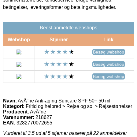
betingelser, leveringsformer og betalingsmuligheder.
Bedst anmeldte webshops
Webshop
Stjerner
Link
Besøg webshop
Besøg webshop
Besøg webshop
Navn:
AvÃ¨ne Anti-aging Suncare SPF 50+ 50 ml
Kategori:
Fritid og helbred > Rejse og sol > Rejsestørrelser
Producent:
AvÃ¨ne
Varenummer:
218627
EAN:
3282770072655
Vurderet til
3.5
ud af 5 stjerner baseret på
22
anmeldelser