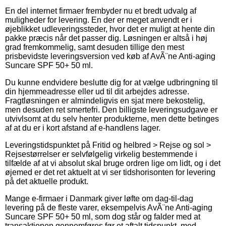
En del internet firmaer frembyder nu et bredt udvalg af
muligheder for levering. En der er meget anvendt er i
øjeblikket udleveringssteder, hvor det er muligt at hente din
pakke præcis når det passer dig. Løsningen er altså i høj
grad fremkommelig, samt desuden tillige den mest
prisbevidste leveringsversion ved køb af AvÃ¨ne Anti-aging
Suncare SPF 50+ 50 ml.
Du kunne endvidere beslutte dig for at vælge udbringning til
din hjemmeadresse eller ud til dit arbejdes adresse.
Fragtløsningen er almindeligvis en sjat mere bekostelig,
men desuden ret smertefri. Den billigste leveringsudgave er
utvivlsomt at du selv henter produkterne, men dette betinges
af at du er i kort afstand af e-handlens lager.
Leveringstidspunktet på Fritid og helbred > Rejse og sol >
Rejsestørrelser er selvfølgelig virkelig bestemmende i
tilfælde af at vi absolut skal bruge ordren lige om lidt, og i det
øjemed er det ret aktuelt at vi ser tidshorisonten for levering
på det aktuelle produkt.
Mange e-firmaer i Danmark giver løfte om dag-til-dag
levering på de fleste varer, eksempelvis AvÃ¨ne Anti-aging
Suncare SPF 50+ 50 ml, som dog står og falder med at
transaktionen gennemføres før et aftalt tidspunkt, med