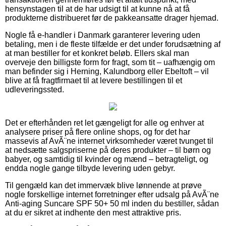
hensynstagen til at de har udsigt til at kunne nå at få
produkterne distribueret før de pakkeansatte drager hjemad.
Nogle få e-handler i Danmark garanterer levering uden
betaling, men i de fleste tilfælde er det under forudsætning af
at man bestiller for et konkret beløb. Ellers skal man
overveje den billigste form for fragt, som tit – uafhængig om
man befinder sig i Herning, Kalundborg eller Ebeltoft – vil
blive at få fragtfirmaet til at levere bestillingen til et
udleveringssted.
Det er efterhånden ret let gængeligt for alle og enhver at
analysere priser på flere online shops, og for det har
massevis af AvÃ¨ne internet virksomheder været tvunget til
at nedsætte salgspriserne på deres produkter – til børn og
babyer, og samtidig til kvinder og mænd – betragteligt, og
endda nogle gange tilbyde levering uden gebyr.
Til gengæld kan det immervæk blive lønnende at prøve
nogle forskellige internet forretninger efter udsalg på AvÃ¨ne
Anti-aging Suncare SPF 50+ 50 ml inden du bestiller, sådan
at du er sikret at indhente den mest attraktive pris.