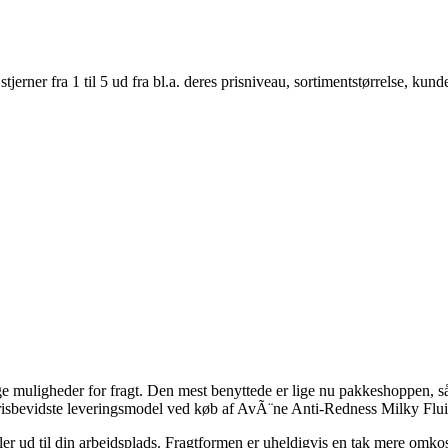
er fra 1 til 5 ud fra bl.a. deres prisniveau, sortimentstørrelse, kunde
 muligheder for fragt. Den mest benyttede er lige nu pakkeshoppen, så 
prisbevidste leveringsmodel ved køb af AvÃ¨ne Anti-Redness Milky Flui
t eller ud til din arbejdsplads. Fragtformen er uheldigvis en tak mere omk