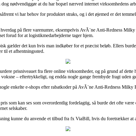
m dog nødvendiggør at du har bopæl nærved internet virksomhedens arb
åfremt vi har behov for produktet straks, og i det øjemed er det temmel
lt hverdag på flere varenumre, eksempelvis AvÃ¨ne Anti-Redness Milky 
set forud for at logistikmedarbejderne tager hjem.
isk gælder det kun hvis man indkøber for et præcist beløb. Ellers burde
r til et afhentningssted.
urdere prisniveauet fra flere online virksomheder, og på grund af dette 
il voksne – eftertrykkeligt, og endda nogle gange frembyde fragt uden g
ogle enkelte e-shops efter rabatkoder på AvÃ¨ne Anti-Redness Milky Flui
pris som kan ses som overordentlig fordelagtig, så burde det ofte være 
rnet selskaber.
sning kunne du anvende et tilbud fra fx ViaBill, hvis du foretrækker at