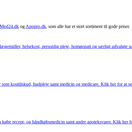
Med24.dk
og
Apopro.dk
, som alle har et stort sortiment til gode priser.
ægemidler, helsekost, personlig pleje, homøopati og særligt udvalgte sun
som kosttilskud, hudpleje samt medicin og medicare. Klik her for at se
købe recept- og håndkøbsmedicin samt andre apoteksvarer. Klik her for