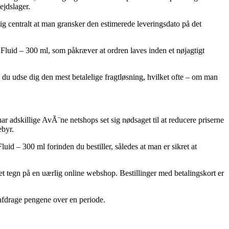
ejdslager.
ig centralt at man gransker den estimerede leveringsdato på det
Fluid – 300 ml, som påkræver at ordren laves inden et nøjagtigt
 du udse dig den mest betalelige fragtløsning, hvilket ofte – om man
har adskillige AvÃ¨ne netshops set sig nødsaget til at reducere priserne
ebyr.
d – 300 ml forinden du bestiller, således at man er sikret at
et tegn på en uærlig online webshop. Bestillinger med betalingskort er
 afdrage pengene over en periode.