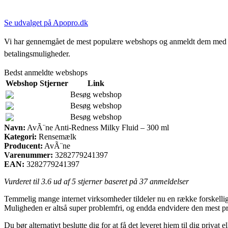
Se udvalget på Apopro.dk
Vi har gennemgået de mest populære webshops og anmeldt dem med stjern
betalingsmuligheder.
Bedst anmeldte webshops
Webshop
Stjerner
Link
Besøg webshop
Besøg webshop
Besøg webshop
Navn:
AvÃ¨ne Anti-Redness Milky Fluid – 300 ml
Kategori:
Rensemælk
Producent:
AvÃ¨ne
Varenummer:
3282779241397
EAN:
3282779241397
Vurderet til
3.6
ud af 5 stjerner baseret på
37
anmeldelser
Temmelig mange internet virksomheder tildeler nu en række forskellige
Muligheden er altså super problemfri, og endda endvidere den mest 
Du bør alternativt beslutte dig for at få det leveret hjem til dig priva