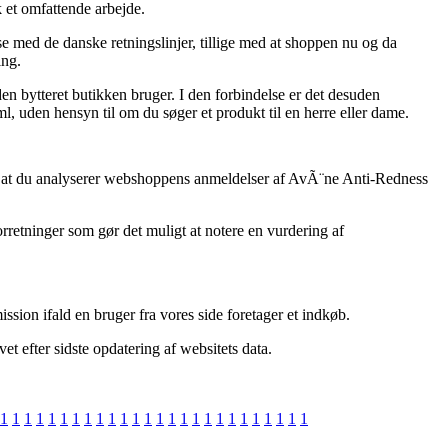
k et omfattende arbejde.
e med de danske retningslinjer, tillige med at shoppen nu og da
ing.
 bytteret butikken bruger. I den forbindelse er det desuden
, uden hensyn til om du søger et produkt til en herre eller dame.
digt, at du analyserer webshoppens anmeldelser af AvÃ¨ne Anti-Redness
orretninger som gør det muligt at notere en vurdering af
sion ifald en bruger fra vores side foretager et indkøb.
et efter sidste opdatering af websitets data.
1
1
1
1
1
1
1
1
1
1
1
1
1
1
1
1
1
1
1
1
1
1
1
1
1
1