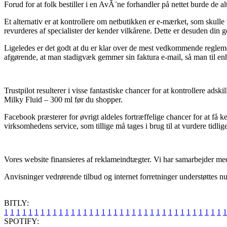
Forud for at folk bestiller i en AvÃ¨ne forhandler på nettet burde de 
Et alternativ er at kontrollere om netbutikken er e-mærket, som skull
revurderes af specialister der kender vilkårene. Dette er desuden din ge
Ligeledes er det godt at du er klar over de mest vedkommende regleme
afgørende, at man stadigvæk gemmer sin faktura e-mail, så man til enh
Trustpilot resulterer i visse fantastiske chancer for at kontrollere a
Milky Fluid – 300 ml før du shopper.
Facebook præsterer for øvrigt aldeles fortræffelige chancer for at få 
virksomhedens service, som tillige må tages i brug til at vurdere tidlig
Vores website finansieres af reklameindtægter. Vi har samarbejder med 
Anvisninger vedrørende tilbud og internet forretninger understøttes nu 
BITLY:
1
1
1
1
1
1
1
1
1
1
1
1
1
1
1
1
1
1
1
1
1
1
1
1
1
1
1
1
1
1
1
1
1
1
1
1
1
SPOTIFY: