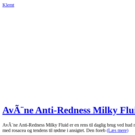
Klemt
AvÃ¨ne Anti-Redness Milky Flu
AvÃ¨ne Anti-Redness Milky Fluid er en rens til daglig brug ved hud 
med rosacea og tendens til rødme i ansigtet. Den foreb
(Læs mere)