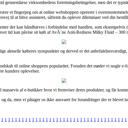
altid gennemlæse virksomhedens forretningsbetingelser, men det er typis
e være et fingerpeg om at online webshoppen opererer i overensstemmels
nvej til at blive assisteret, såfremt du oplever dilemmaer ved din bestill
nter der kan håndhæves i forbindelse med handlen, som eksempelvis den
ver tid kan påvise sit køb af AvÃ¨ne Anti-Redness Milky Fluid – 300 ml
dskillige aktuelle køberes synspunkter og derved er det anbefalelsesvær
kendskab til online shoppens popularitet. Foruden det møder vi nogle e-f
ere kunders oplevelser.
massevis af e-butikker hvor vi fremviser deres produkter, og får kommis
og da, men vi påtager os ikke ansvaret for forandringer der er blevet lav
1
1
1
1
1
1
1
1
1
1
1
1
1
1
1
1
1
1
1
1
1
1
1
1
1
1
1
1
1
1
1
1
1
1
1
1
1