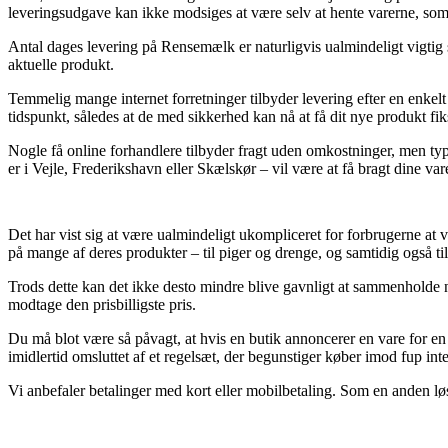
leveringsudgave kan ikke modsiges at være selv at hente varerne, so
Antal dages levering på Rensemælk er naturligvis ualmindeligt vigtig s
aktuelle produkt.
Temmelig mange internet forretninger tilbyder levering efter en enke
tidspunkt, således at de med sikkerhed kan nå at få dit nye produkt fik
Nogle få online forhandlere tilbyder fragt uden omkostninger, men typ
er i Vejle, Frederikshavn eller Skælskør – vil være at få bragt dine vare
Det har vist sig at være ualmindeligt ukompliceret for forbrugerne at v
på mange af deres produkter – til piger og drenge, og samtidig også t
Trods dette kan det ikke desto mindre blive gavnligt at sammenholde n
modtage den prisbilligste pris.
Du må blot være så påvagt, at hvis en butik annoncerer en vare for en 
imidlertid omsluttet af et regelsæt, der begunstiger køber imod fup inte
Vi anbefaler betalinger med kort eller mobilbetaling. Som en anden lø