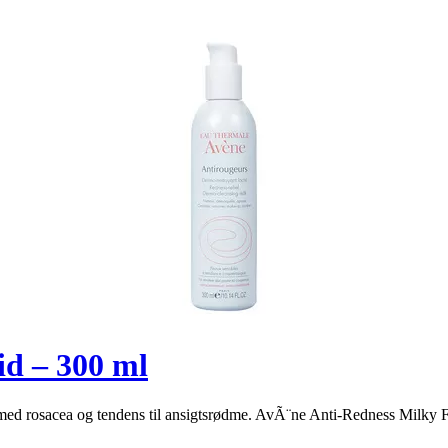
id – 300 ml
med rosacea og tendens til ansigtsrødme. AvÃ¨ne Anti-Redness Milky Fl