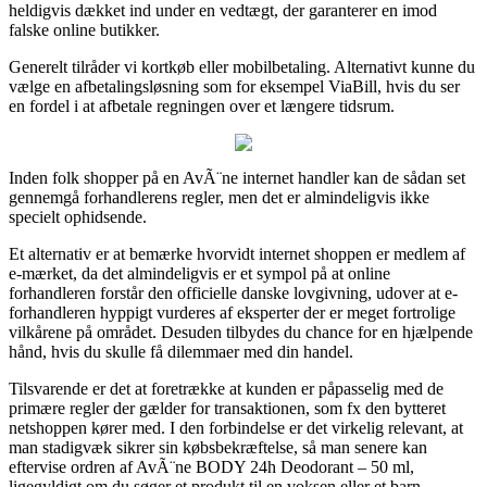
heldigvis dækket ind under en vedtægt, der garanterer en imod
falske online butikker.
Generelt tilråder vi kortkøb eller mobilbetaling. Alternativt kunne du
vælge en afbetalingsløsning som for eksempel ViaBill, hvis du ser
en fordel i at afbetale regningen over et længere tidsrum.
Inden folk shopper på en AvÃ¨ne internet handler kan de sådan set
gennemgå forhandlerens regler, men det er almindeligvis ikke
specielt ophidsende.
Et alternativ er at bemærke hvorvidt internet shoppen er medlem af
e-mærket, da det almindeligvis er et sympol på at online
forhandleren forstår den officielle danske lovgivning, udover at e-
forhandleren hyppigt vurderes af eksperter der er meget fortrolige
vilkårene på området. Desuden tilbydes du chance for en hjælpende
hånd, hvis du skulle få dilemmaer med din handel.
Tilsvarende er det at foretrække at kunden er påpasselig med de
primære regler der gælder for transaktionen, som fx den bytteret
netshoppen kører med. I den forbindelse er det virkelig relevant, at
man stadigvæk sikrer sin købsbekræftelse, så man senere kan
eftervise ordren af AvÃ¨ne BODY 24h Deodorant – 50 ml,
ligegyldigt om du søger et produkt til en voksen eller et barn.