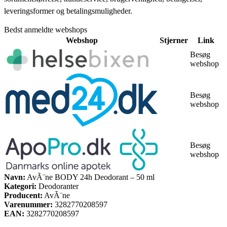
leveringsformer og betalingsmuligheder.
Bedst anmeldte webshops
Webshop
Stjerner
Link
Besøg
webshop
Besøg
webshop
Besøg
webshop
Navn:
AvÃ¨ne BODY 24h Deodorant – 50 ml
Kategori:
Deodoranter
Producent:
AvÃ¨ne
Varenummer:
3282770208597
EAN:
3282770208597