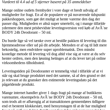
Vurderet til
4.4
ud af 5 stjerner baseret på
35
anmeldelser
Mange online outlets frembyder i vore dage et bredt udvalg af
muligheder for fragt. En af de populære er på nuværende tidspunkt
pakkeshoppen, som gør det muligt at hente varerne den dag der
passer dig. Muligheden er altså super smertefri, og i mange tilfælde
ydermere den mest prisbevidste leveringsversion ved køb af AvÃ¨ne
BODY 24h Deodorant – 50 ml.
Du burde lige så vel tænke over at bestille pakken til levering til din
hjemmeadresse eller ud på dit arbejde. Metoden er af og til lidt mere
bekostelig, men endvidere super uproblematisk. Den mindst
kostelige metode til levering vil dog altid vise sig at være at du selv
henter ordren, men den løsning betinges af at du lever tæt på online
virksomhedens tilholdssted.
Leveringstiden på Deodoranter er temmelig vital i tilfælde af at vi
står og skal bruge produktet med det samme, så af den grund er det
jo relevant at du gransker den estimerede leveringsdato på det
pågældende produkt.
Mange internet handler giver 1 dags fragt på mange af butikkens
varenumre, eksempelvis AvÃ¨ne BODY 24h Deodorant – 50 ml,
som trods alt er afhængig af at transaktionen gennemføres tidligere
end et bestemt klokkeslæt, med hensynstagen til at de har mulighed