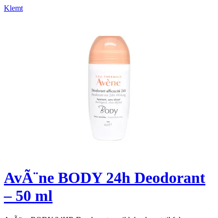
Klemt
AvÃ¨ne BODY 24h Deodorant
– 50 ml