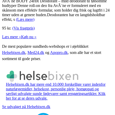
AvÃ¨ne BODY 24HR Deodorant – mild deodorant til følsomme
hudtyper Denne roll-on deo fra AvÃ¨ne er formuleret med en
skånsom men effektiv formular, som holder dig frisk og lugtfri i 24
timer uden at genere huden.Deodoranten har en langtidsholdbar
effekt, s
(Læs mere)
95
kr.
(Vis fragtpris)
Læs mere »
Køb nu »
De mest populære sundheds-webshops er i øjeblikket
Helsebixen.dk
,
Med24.dk
og
Apopro.dk
, som alle har et stort
sortiment til gode priser.
Helsebixen.dk har mere end 10.000 forskellige varer indenfor
naturlægemidler, helsekost, personlig pleje, homøopati og
særligt udvalgte sunde fødevarer samt rengøringsartikler. Klik
her for at se deres udvalg.
Se udvalget på Helsebixen.dk