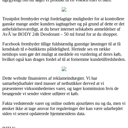
Trustpilot frembyder evigt fordelagtige muligheder for at kontrollere
ganske mange andre kunders iagttagelser og på grund af dette er det
anbefalelsesværdigt, at du beser internet selskabets anmeldelser af
AvÃ¨ne BODY 24h Deodorant – 50 ml forud for at du shopper.
Facebook frembyder tillige fuldstændig gunstige løsninger til at få
kendskab til e-butikkens pålidelighed. Herinde ses en række
netshops som gør det muligt at meddele en vurdering af deres køb,
hvilket også kan drages fordel af til at fornemme kundetilfredsheden.
Dette website finansieres af reklameindtægter. Vi har
samarbejdsaftaler med masser af netbutikker derved at vi
præsenterer virksomhedernes varer, og tager kommission hvis de
besøgende vi sender videre udfører et køb.
Fakta vedrørende varer og online outlets ajourføres nu og da, men vi
ønsker ikke at tage ansvar for reguleringer der kan være udarbejdet
siden vi senest opdaterede hjemmesidens data.