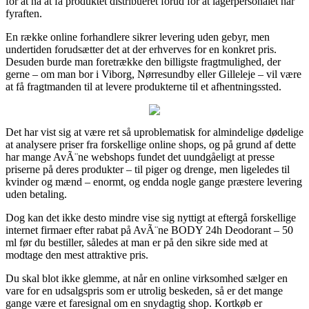
for at nå at få produktet distribueret forud for at lagerpersonalet har
fyraften.
En række online forhandlere sikrer levering uden gebyr, men
undertiden forudsætter det at der erhverves for en konkret pris.
Desuden burde man foretrække den billigste fragtmulighed, der
gerne – om man bor i Viborg, Nørresundby eller Gilleleje – vil være
at få fragtmanden til at levere produkterne til et afhentningssted.
Det har vist sig at være ret så uproblematisk for almindelige dødelige
at analysere priser fra forskellige online shops, og på grund af dette
har mange AvÃ¨ne webshops fundet det uundgåeligt at presse
priserne på deres produkter – til piger og drenge, men ligeledes til
kvinder og mænd – enormt, og endda nogle gange præstere levering
uden betaling.
Dog kan det ikke desto mindre vise sig nyttigt at eftergå forskellige
internet firmaer efter rabat på AvÃ¨ne BODY 24h Deodorant – 50
ml før du bestiller, således at man er på den sikre side med at
modtage den mest attraktive pris.
Du skal blot ikke glemme, at når en online virksomhed sælger en
vare for en udsalgspris som er utrolig beskeden, så er det mange
gange være et faresignal om en snydagtig shop. Kortkøb er