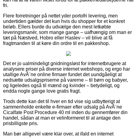
fri.
Flere forretninger på nettet yder portofri levering, men
undertiden gælder det kun hvis du shopper for et konkret
beløb. Ellers burde du udvælge den mest letkøbte
leveringsmanér, som mange gange – uafhængig om man er
tæt på Næstved, Hobro eller Haslev – vil blive at få
fragtmanden til at køre din ordre til en pakkeshop.
Det er jo ualmindeligt gnidningsløst for internetbrugere at
analysere priser på diverse internet webshops, og ergo har
utallige AvÃ¨ne online firmaer fundet det uundgåeligt at
nedsætte udsalgspriserne på varerne – til børn og babyer,
og ligeledes også til mænd og kvinder – betydeligt, og
endda nogle gange love gratis fragt.
Trods dette kan det til hver en tid vise sig udbytterigt at
sammenholde enkelte e-firmaer efter udsalg på AvÃ¨ne
Cicalfate Post Procedure 40 ml inden du gennemfører din
handel, sådan at man er velinformeret til at antage den
prisbilligste pris.
Man bør alligevel være klar over, at ifald en internet