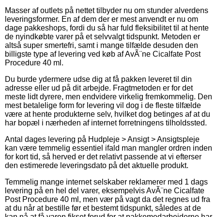
Masser af outlets på nettet tilbyder nu om stunder alverdens
leveringsformer. En af dem der er mest anvendt er nu om
dage pakkeshops, fordi du så har fuld fleksibilitet til at hente
de nyindkøbte varer på et selvvalgt tidspunkt. Metoden er
altså super smertefri, samt i mange tilfælde desuden den
billigste type af levering ved køb af AvÃ¨ne Cicalfate Post
Procedure 40 ml.
Du burde ydermere udse dig at få pakken leveret til din
adresse eller ud på dit arbejde. Fragtmetoden er for det
meste lidt dyrere, men endvidere virkelig fremkommelig. Den
mest betalelige form for levering vil dog i de fleste tilfælde
være at hente produkterne selv, hvilket dog betinges af at du
har bopæl i nærheden af internet forretningens tilholdssted.
Antal dages levering på Hudpleje > Ansigt > Ansigtspleje
kan være temmelig essentiel ifald man mangler ordren inden
for kort tid, så herved er det relativt passende at vi efterser
den estimerede leveringsdato på det aktuelle produkt.
Temmelig mange internet selskaber reklamerer med 1 dags
levering på en hel del varer, eksempelvis AvÃ¨ne Cicalfate
Post Procedure 40 ml, men vær på vagt da det regnes ud fra
at du når at bestille før et bestemt tidspunkt, således at de
kan nå at få varen fikset forud for at pakkemedarbejderne har