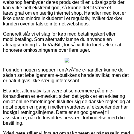
webshop frembyder deres produkter til en udsalgspris der
kan virke helt ekstremt god, så kunne det tit være et
faresignal om en uærlig internet shop. Handler med kort er
ikke desto mindre inkluderet i et regulativ, hvilket dækker
kunden overfor falske internet webshops.
Generelt slår vi et slag for køb med betalingskort eller
mobilbetaling. Som alternativ kunne du anvende en
afdragsordning fra fx ViaBill, for så vidt du foretrækker at
honorere omkostningerne over flere uger.
Forinden nogen shopper i en AvÃ¨ne e-handler kunne de
sådan set løbe igennem e-butikkens handelsvilkår, men det
er naturligvis ikke særlig interessant.
Et andet alternativ kan være at se nærmere på om e-
forhandleren er e-mærket, siden det typisk er en erklæring
om at online forretningen tilslutter sig de danske regler, og at
netshoppen en gang i mellem vurderes af eksperter der har
indsigt i retningslinjerne. Dette er en god genvej til
assistance, når du forvoldes besvær i forbindelse med din
bestilling.
Yderligere stiller vi forslag om at køberen er påpasselig med