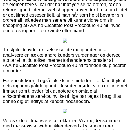
de elementære vilkår der har indflydelse på ordren, fx den
returrettighed internet webshoppen anvender. I relation til det
er det tilmed essesentielt, at man når som helst bevarer sin
ordremail, således man senere vil kunne vidne om sin
shopping af AvÃ¨ne Cicalfate Post Procedure 40 ml, hvad
end du shopper til en kvinde eller mand.
Trustpilot tilbyder en række solide muligheder for at
analysere en række andre kunders vurderinger og derved
støtter vi, at du tolker internet forhandlerens omtaler af
AvÃ¨ne Cicalfate Post Procedure 40 ml forinden du placerer
din ordre.
Facebook fører til også faktisk fine metoder til at få indtryk af
netshoppens pålidelighed. Desuden møder vi en del internet
firmaer som tilbyder folk at notere en omtale af
virksomhedens service, hvilket tillige bør tages i brug til at
danne dig et indtryk af kundetilfredsheden.
Vores side er finansieret af reklamer. Vi arbejder sammen
med massevis af webbutikker derved at vi annoncerer