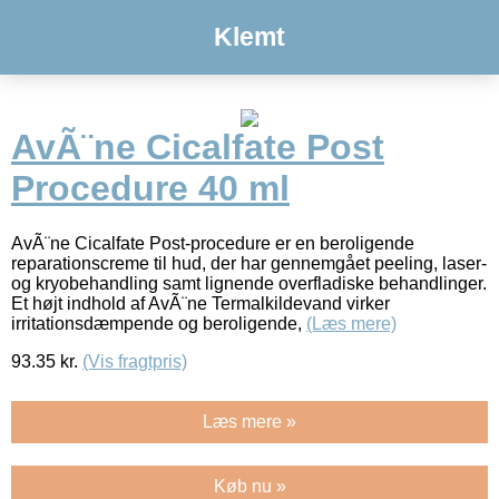
Klemt
AvÃ¨ne Cicalfate Post
Procedure 40 ml
AvÃ¨ne Cicalfate Post-procedure er en beroligende
reparationscreme til hud, der har gennemgået peeling, laser-
og kryobehandling samt lignende overfladiske behandlinger.
Et højt indhold af AvÃ¨ne Termalkildevand virker
irritationsdæmpende og beroligende,
(Læs mere)
93.35
kr.
(Vis fragtpris)
Læs mere »
Køb nu »