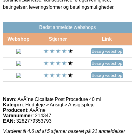
betingelser, leveringsformer og betalingsmuligheder.
Bedst anmeldte webshops
Webshop
Stjerner
Link
Besøg webshop
Besøg webshop
Besøg webshop
Navn:
AvÃ¨ne Cicalfate Post Procedure 40 ml
Kategori:
Hudpleje > Ansigt > Ansigtspleje
Producent:
AvÃ¨ne
Varenummer:
214347
EAN:
3282779353793
Vurderet til
4.6
ud af 5 stjerner baseret på
21
anmeldelser