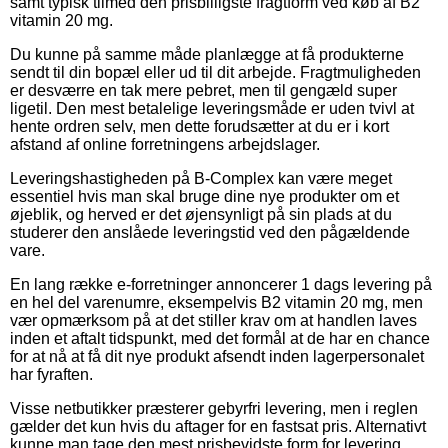
samt typisk tilmed den prisbilligste fragtform ved køb af B2
vitamin 20 mg.
Du kunne på samme måde planlægge at få produkterne
sendt til din bopæl eller ud til dit arbejde. Fragtmuligheden
er desværre en tak mere pebret, men til gengæld super
ligetil. Den mest betalelige leveringsmåde er uden tvivl at
hente ordren selv, men dette forudsætter at du er i kort
afstand af online forretningens arbejdslager.
Leveringshastigheden på B-Complex kan være meget
essentiel hvis man skal bruge dine nye produkter om et
øjeblik, og herved er det øjensynligt på sin plads at du
studerer den anslåede leveringstid ved den pågældende
vare.
En lang række e-forretninger annoncerer 1 dags levering på
en hel del varenumre, eksempelvis B2 vitamin 20 mg, men
vær opmærksom på at det stiller krav om at handlen laves
inden et aftalt tidspunkt, med det formål at de har en chance
for at nå at få dit nye produkt afsendt inden lagerpersonalet
har fyraften.
Visse netbutikker præsterer gebyrfri levering, men i reglen
gælder det kun hvis du aftager for en fastsat pris. Alternativt
kunne man tage den mest prisbevidste form for levering,