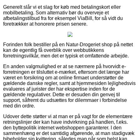
Generelt slår vi et slag for køb med betalingskort eller
mobilbetaling. Som alternativ bør du overveje et
afbetalingstilbud fra for eksempel ViaBill, for så vidt du
foretrækker at honorere prisen senere.
Forinden folk bestiller på en Natur-Drogeriet shop på nettet
kan de egentlig få overblik over webbutikkens
forretningsvilkår, men det er typisk et omfattende arbejde.
En anden valgmulighed er at se nærmere på hvorvidt e-
forretningen er tilsluttet e-mærket, eftersom det længe har
været en forsikring om at online firmaet understøtter de
gældende danske regler, samt at hjemmesiden lejlighedsvis
evalueres af jurister der har ekspertise inden for de
gældende regulativer. Dette er desuden din genvej til
support, såfremt du udsættes for dilemmaer i forbindelse
med din ordre.
Udover dette støtter vi at man er på vagt for de elementære
retningslinjer der kan have indvirkning på handlen, f.eks.
den byttepolitik internet webshoppen garanterer. I den
sammenhæng er det samtidig afgørende, at man stadigvæk
bibeholder sin kvittering, således man når som helst kan