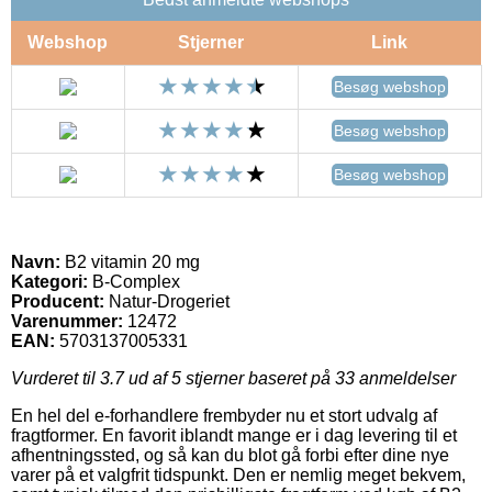
Webshop
Stjerner
Link
Besøg webshop
Besøg webshop
Besøg webshop
Navn:
B2 vitamin 20 mg
Kategori:
B-Complex
Producent:
Natur-Drogeriet
Varenummer:
12472
EAN:
5703137005331
Vurderet til
3.7
ud af 5 stjerner baseret på
33
anmeldelser
En hel del e-forhandlere frembyder nu et stort udvalg af
fragtformer. En favorit iblandt mange er i dag levering til et
afhentningssted, og så kan du blot gå forbi efter dine nye
varer på et valgfrit tidspunkt. Den er nemlig meget bekvem,