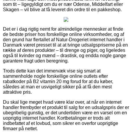
som tit – ligegyldigt om du er nær Odense, Middelfart eller
Skagen – vil blive at få leveret din ordre til en pakkeshop.
Det er i dag rigtig nemt for almindelige mennesker at finde
de bedste priser hos forskellige online virksomheder, og af
den grund har flertallet af Natur-Drogeriet internet handler i
Danmark været presset til at at tvinge udsalgspriserne på en
række af deres produkter – til drenge og piger, og ligeledes
også til kvinder og mænd – drastisk, og endda nogle gange
garantere fragt uden beregning.
Trods dette kan det immervæk vise sig smart at
sammenholde nogle forskellige online outlets efter
rabatkoder på B2 vitamin 20 mg forud for at du køber,
således at man er usvigeligt sikker på at få den mest
attraktive pris.
Du skal lige meget hvad være klar over, at når en internet
handler frembyder et produkt til salg for en udsalgspris der er
ubegribelig gunstig, er det undertiden være en varsel om en
uoprigtig internet handler. Kortbetalinger er trods alt
indbefattet af et lovbud, som sikrer en overfor uoprigtige
firmaer på nettet.