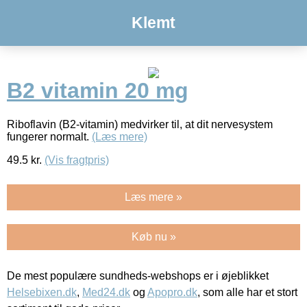
Klemt
B2 vitamin 20 mg
Riboflavin (B2-vitamin) medvirker til, at dit nervesystem
fungerer normalt.
(Læs mere)
49.5
kr.
(Vis fragtpris)
Læs mere »
Køb nu »
De mest populære sundheds-webshops er i øjeblikket
Helsebixen.dk
,
Med24.dk
og
Apopro.dk
, som alle har et stort