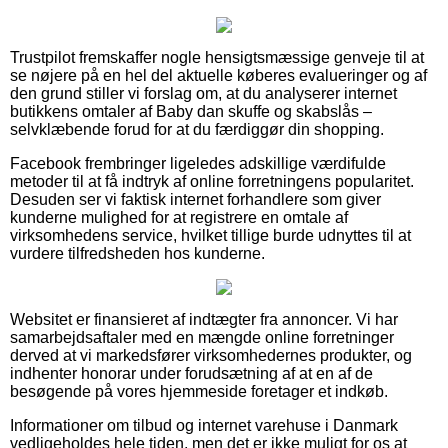
Trustpilot fremskaffer nogle hensigtsmæssige genveje til at
se nøjere på en hel del aktuelle køberes evalueringer og af
den grund stiller vi forslag om, at du analyserer internet
butikkens omtaler af Baby dan skuffe og skabslås –
selvklæbende forud for at du færdiggør din shopping.
Facebook frembringer ligeledes adskillige værdifulde
metoder til at få indtryk af online forretningens popularitet.
Desuden ser vi faktisk internet forhandlere som giver
kunderne mulighed for at registrere en omtale af
virksomhedens service, hvilket tillige burde udnyttes til at
vurdere tilfredsheden hos kunderne.
Websitet er finansieret af indtægter fra annoncer. Vi har
samarbejdsaftaler med en mængde online forretninger
derved at vi markedsfører virksomhedernes produkter, og
indhenter honorar under forudsætning af at en af de
besøgende på vores hjemmeside foretager et indkøb.
Informationer om tilbud og internet varehuse i Danmark
vedligeholdes hele tiden, men det er ikke muligt for os at