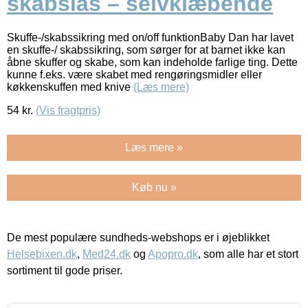
skabslås – selvklæbende
Skuffe-/skabssikring med on/off funktionBaby Dan har lavet
en skuffe-/ skabssikring, som sørger for at barnet ikke kan
åbne skuffer og skabe, som kan indeholde farlige ting. Dette
kunne f.eks. være skabet med rengøringsmidler eller
køkkenskuffen med knive
(Læs mere)
54
kr.
(Vis fragtpris)
Læs mere »
Køb nu »
De mest populære sundheds-webshops er i øjeblikket
Helsebixen.dk
,
Med24.dk
og
Apopro.dk
, som alle har et stort
sortiment til gode priser.