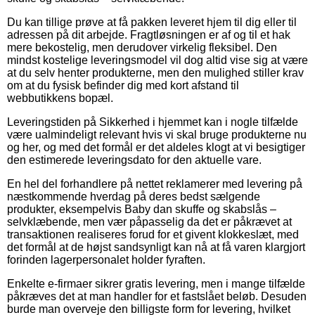
Du kan tillige prøve at få pakken leveret hjem til dig eller til
adressen på dit arbejde. Fragtløsningen er af og til et hak
mere bekostelig, men derudover virkelig fleksibel. Den
mindst kostelige leveringsmodel vil dog altid vise sig at være
at du selv henter produkterne, men den mulighed stiller krav
om at du fysisk befinder dig med kort afstand til
webbutikkens bopæl.
Leveringstiden på Sikkerhed i hjemmet kan i nogle tilfælde
være ualmindeligt relevant hvis vi skal bruge produkterne nu
og her, og med det formål er det aldeles klogt at vi besigtiger
den estimerede leveringsdato for den aktuelle vare.
En hel del forhandlere på nettet reklamerer med levering på
næstkommende hverdag på deres bedst sælgende
produkter, eksempelvis Baby dan skuffe og skabslås –
selvklæbende, men vær påpasselig da det er påkrævet at
transaktionen realiseres forud for et givent klokkeslæt, med
det formål at de højst sandsynligt kan nå at få varen klargjort
forinden lagerpersonalet holder fyraften.
Enkelte e-firmaer sikrer gratis levering, men i mange tilfælde
påkræves det at man handler for et fastslået beløb. Desuden
burde man overveje den billigste form for levering, hvilket