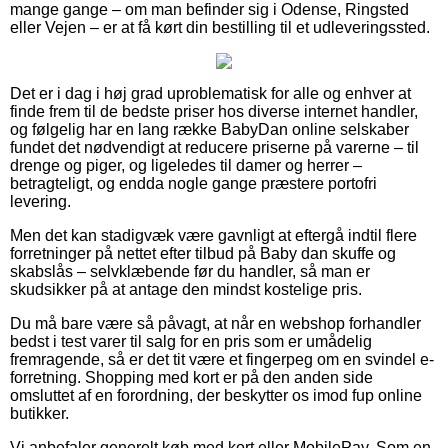
mange gange – om man befinder sig i Odense, Ringsted
eller Vejen – er at få kørt din bestilling til et udleveringssted.
Det er i dag i høj grad uproblematisk for alle og enhver at
finde frem til de bedste priser hos diverse internet handler,
og følgelig har en lang række BabyDan online selskaber
fundet det nødvendigt at reducere priserne på varerne – til
drenge og piger, og ligeledes til damer og herrer –
betragteligt, og endda nogle gange præstere portofri
levering.
Men det kan stadigvæk være gavnligt at eftergå indtil flere
forretninger på nettet efter tilbud på Baby dan skuffe og
skabslås – selvklæbende før du handler, så man er
skudsikker på at antage den mindst kostelige pris.
Du må bare være så påvagt, at når en webshop forhandler
bedst i test varer til salg for en pris som er umådelig
fremragende, så er det tit være et fingerpeg om en svindel e-
forretning. Shopping med kort er på den anden side
omsluttet af en forordning, der beskytter os imod fup online
butikker.
Vi anbefaler generelt køb med kort eller MobilePay. Som en