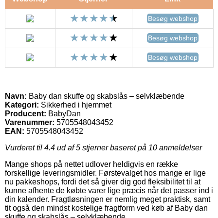
Besøg webshop
Besøg webshop
Besøg webshop
Navn:
Baby dan skuffe og skabslås – selvklæbende
Kategori:
Sikkerhed i hjemmet
Producent:
BabyDan
Varenummer:
5705548043452
EAN:
5705548043452
Vurderet til
4.4
ud af 5 stjerner baseret på
10
anmeldelser
Mange shops på nettet udlover heldigvis en række
forskellige leveringsmidler. Førstevalget hos mange er lige
nu pakkeshops, fordi det så giver dig god fleksibilitet til at
kunne afhente de købte varer lige præcis når det passer ind i
din kalender. Fragtløsningen er nemlig meget praktisk, samt
tit også den mindst kostelige fragtform ved køb af Baby dan
skuffe og skabslås – selvklæbende.