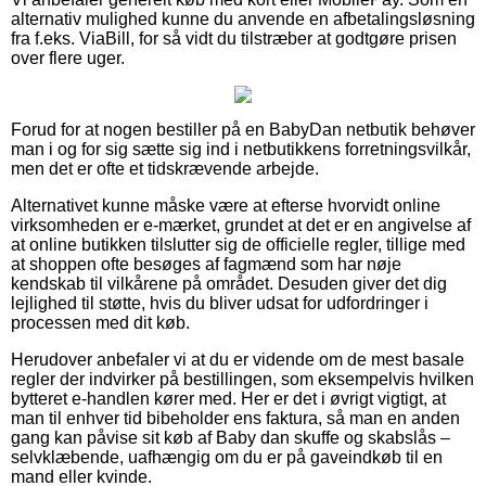
alternativ mulighed kunne du anvende en afbetalingsløsning
fra f.eks. ViaBill, for så vidt du tilstræber at godtgøre prisen
over flere uger.
Forud for at nogen bestiller på en BabyDan netbutik behøver
man i og for sig sætte sig ind i netbutikkens forretningsvilkår,
men det er ofte et tidskrævende arbejde.
Alternativet kunne måske være at efterse hvorvidt online
virksomheden er e-mærket, grundet at det er en angivelse af
at online butikken tilslutter sig de officielle regler, tillige med
at shoppen ofte besøges af fagmænd som har nøje
kendskab til vilkårene på området. Desuden giver det dig
lejlighed til støtte, hvis du bliver udsat for udfordringer i
processen med dit køb.
Herudover anbefaler vi at du er vidende om de mest basale
regler der indvirker på bestillingen, som eksempelvis hvilken
bytteret e-handlen kører med. Her er det i øvrigt vigtigt, at
man til enhver tid bibeholder ens faktura, så man en anden
gang kan påvise sit køb af Baby dan skuffe og skabslås –
selvklæbende, uafhængig om du er på gaveindkøb til en
mand eller kvinde.