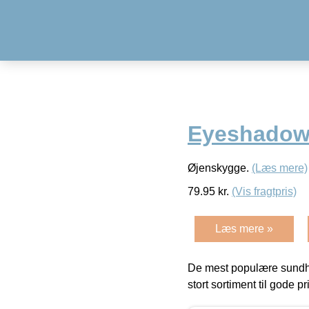
Eyeshadow 
Øjenskygge.
(Læs mere)
79.95
kr.
(Vis fragtpris)
Læs mere »
De mest populære sundh
stort sortiment til gode pr