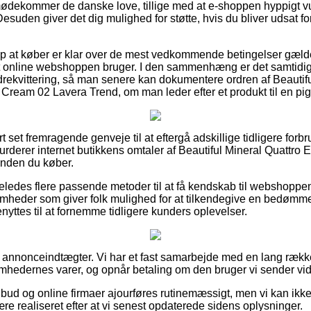
mødekommer de danske love, tillige med at e-shoppen hyppigt v
 Desuden giver det dig mulighed for støtte, hvis du bliver udsat f
lp at køber er klar over de mest vedkommende betingelser gæld
t online webshoppen bruger. I den sammenhæng er det samtidig
drekvittering, så man senere kan dokumentere ordren af Beautifu
am 02 Lavera Trend, om man leder efter et produkt til en pige
rt set fremragende genveje til at eftergå adskillige tidligere forb
u vurderer internet butikkens omtaler af Beautiful Mineral Quatt
nden du køber.
ledes flere passende metoder til at få kendskab til webshoppens 
ksomheder som giver folk mulighed for at tilkendegive en bedøm
enyttes til at fornemme tidligere kunders oplevelser.
f annonceindtægter. Vi har et fast samarbejde med en lang række 
omhedernes varer, og opnår betaling om den bruger vi sender vide
bud og online firmaer ajourføres rutinemæssigt, men vi kan ikk
re realiseret efter at vi senest opdaterede sidens oplysninger.