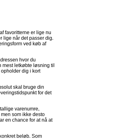
f favoritterne er lige nu
r lige når det passer dig.
eringsform ved køb af
l adressen hvor du
 mest letkøbte løsning til
opholder dig i kort
bsolut skal bruge din
veringstidspunkt for det
tallige varenumre,
 men som ikke desto
ar en chance for at nå at
t konkret beløb. Som