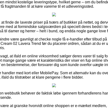
den mindst kostelige leveringstype, hvilket gerne – om du befind
t få fragtmanden til at køre varerne til et udleveringssted.
 at finde de laveste priser på tværs af butikker på nettet, og derv
re med at formindske salgsværdien på specielt deres bedst i test
å til damer og herrer – helt i bund, og endda nogle gange love f
ndre være gavnligt at checke nogle få e-handler efter tilbud på
am 02 Lavera Trend før du placerer ordren, sådan at du er usv
ris.
gt, at ifald en online virksomhed sælger deres varer til salg for
et mange gange være et karakteristika der viser en fup online s
f en bestemmelse, der forsvarer dig som kunde overfor uægte i
for handler med kort eller MobilePay. Som et alternativ kan du o
ifald du tilstræber at klare pengene i flere bidder.
n webbutik behøver de faktisk løbe igennem forhandlerens hand
dsende.
r være at granske hvorvidt online shoppen er e-mærket medlem, 