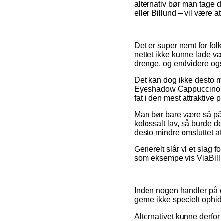
alternativ bør man tage 
eller Billund – vil være a
Det er super nemt for folk
nettet ikke kunne lade væ
drenge, og endvidere ogs
Det kan dog ikke desto mi
Eyeshadow Cappuccino Cre
fat i den mest attraktive p
Man bør bare være så påva
kolossalt lav, så burde d
desto mindre omsluttet a
Generelt slår vi et slag 
som eksempelvis ViaBill, 
Inden nogen handler på e
gerne ikke specielt ophi
Alternativet kunne derfo