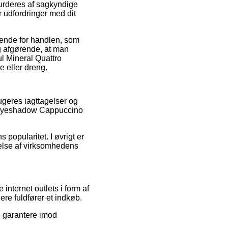
urderes af sagkyndige
or udfordringer med dit
ende for handlen, som
 afgørende, at man
l Mineral Quattro
 eller dreng.
rugeres iagttagelser og
ro Eyeshadow Cappuccino
popularitet. I øvrigt er
melse af virksomhedens
internet outlets i form af
re fuldfører et indkøb.
e garantere imod