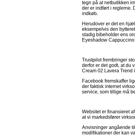
tegn på at netbutikken i
der er indført i reglerne.
indkøb.
Herudover er det en hjæ
eksempelvis den byttere
stadig bibeholder ens or
Eyeshadow Cappuccino Cre
Trustpilot frembringer sto
derfor er det godt, at d
Cream 02 Lavera Trend i
Facebook fremskaffer lige
der faktisk internet vir
service, som tillige må b
Websitet er finansieret a
at vi markedsfører virks
Anvisninger angående til
modifikationer der kan væ