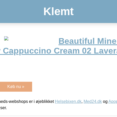
Klemt
Beautiful Mine
Cappuccino Cream 02 Laver
Køb nu »
eds-webshops er i øjeblikket
Helsebixen.dk
,
Med24.dk
og
Apop
iser.