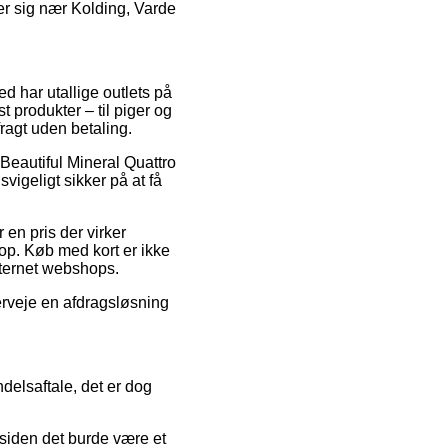
er sig nær Kolding, Varde
ed har utallige outlets på
 produkter – til piger og
ragt uden betaling.
 Beautiful Mineral Quattro
igeligt sikker på at få
 en pris der virker
hop. Køb med kort er ikke
nternet webshops.
verveje en afdragsløsning
elsaftale, det er dog
siden det burde være et