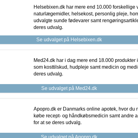
Helsebixen.dk har mere end 10.000 forskellige v
naturlægemidler, helsekost, personlig pleje, ho
udvalgte sunde fødevarer samt rengøringsartikler.
deres udvalg.
Se udvalget på Helsebixen.dk
Med24.dk har i dag mere end 18.000 produkter i
som kosttilskud, hudpleje samt medicin og medica
deres udvalg.
Se udvalget på Med24.dk
Apopro.dk er Danmarks online apotek, hvor du n
købe recept- og håndkøbsmedicin samt andre ap
for at se deres udvalg.
Se udvalget på Apopro.dk