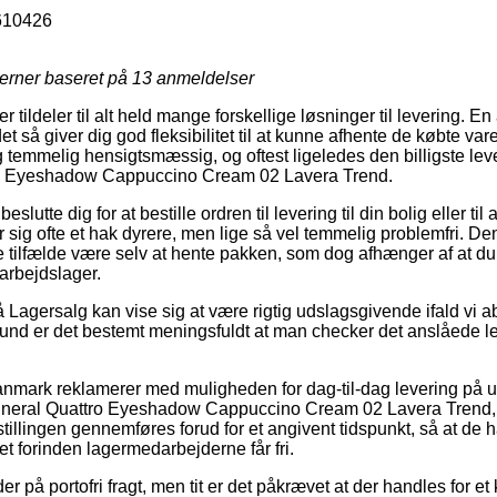
610426
jerner baseret på
13
anmeldelser
ildeler til alt held mange forskellige løsninger til levering. En a
et så giver dig god fleksibilitet til at kunne afhente de købte vare
 temmelig hensigtsmæssig, og oftest ligeledes den billigste lev
tro Eyeshadow Cappuccino Cream 02 Lavera Trend.
tte dig for at bestille ordren til levering til din bolig eller ti
 sig ofte et hak dyrere, men lige så vel temmelig problemfri. Den
ste tilfælde være selv at hente pakken, som dog afhænger af at du 
arbejdslager.
Lagersalg kan vise sig at være rigtig udslagsgivende ifald vi a
grund er det bestemt meningsfuldt at man checker det anslåede le
Danmark reklamerer med muligheden for dag-til-dag levering på u
Mineral Quattro Eyeshadow Cappuccino Cream 02 Lavera Trend,
tillingen gennemføres forud for et angivent tidspunkt, så at de h
ret forinden lagermedarbejderne får fri.
r på portofri fragt, men tit er det påkrævet at der handles for e