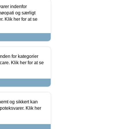
arer indenfor
møopati og særligt
 Klik her for at se
nden for kategorier
re. Klik her for at se
emt og sikkert kan
oteksvarer. Klik her