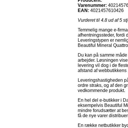
Producent:
Varenummer:
4021457
EAN:
4021457610426
Vurderet til
4.8
ud af 5 st
Temmelig mange e-firmaer t
afhentningssteder, fordi d
Leveringstypen er nemlig
Beautiful Mineral Quat
Du kan på samme måde beslu
arbejder. Løsningen viser
levering vil dog i de fle
afstand af webbutikkens 
Leveringshastigheden på 
ordre straks, og af den 
vedkommende produkt.
En hel del e-butikker i 
eksempelvis Beautiful 
mindre forudsætter at bes
få de nye varer distribue
En række netbutikker byde