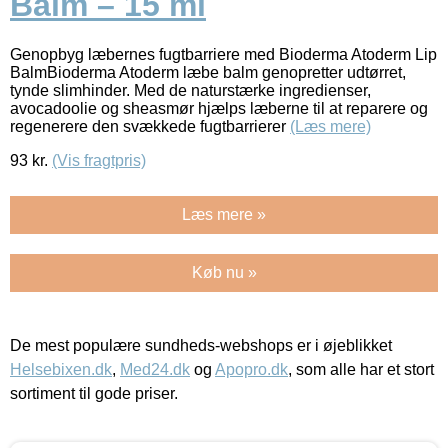
Balm – 15 ml
Genopbyg læbernes fugtbarriere med Bioderma Atoderm Lip
BalmBioderma Atoderm læbe balm genopretter udtørret,
tynde slimhinder. Med de naturstærke ingredienser,
avocadoolie og sheasmør hjælps læberne til at reparere og
regenerere den svækkede fugtbarrierer
(Læs mere)
93
kr.
(Vis fragtpris)
Læs mere »
Køb nu »
De mest populære sundheds-webshops er i øjeblikket
Helsebixen.dk
,
Med24.dk
og
Apopro.dk
, som alle har et stort
sortiment til gode priser.