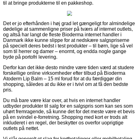
til at bringe produkterne til en pakkeshop.
Det er jo efterhånden i høj grad let gængeligt for almindelige
dødelige at sammenligne priser på tværs af internet outlets,
og altså har langt de fleste Bioderma internet handler i
Danmark ikke kunne slippe for at nedskære salgspriserne
på specielt deres bedst i test produkter – til børn, lige så vel
som til herrer og damer – enormt, og endda nogle gange
byde på portofri levering.
Derfor kan det ikke desto mindre være tiden værd at studere
forskellige online virksomheder efter tilbud på Bioderma
Atoderm Lip Balm – 15 ml forud for at du færdiggør din
shopping, således at du ikke er i tvivl om at få den bedste
pris.
Du må bare være klar over, at hvis en internet handler
udbyder produkter til salg for en salgspris som kan ses som
uhørt fremragende, så kunne det for det meste være et bevis
på en svindel e-forretning. Shopping med kort er trods alt
inkluderet i en regel, der beskytter os overfor uoprigtige
outlets på nettet.
Vi slår generelt et slag for kortbetalinger eller mobilbetaling.