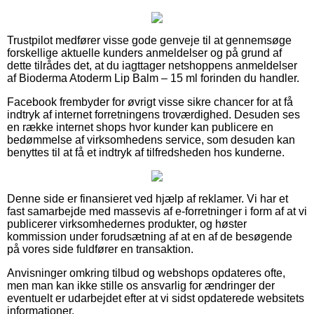
Trustpilot medfører visse gode genveje til at gennemsøge
forskellige aktuelle kunders anmeldelser og på grund af
dette tilrådes det, at du iagttager netshoppens anmeldelser
af Bioderma Atoderm Lip Balm – 15 ml forinden du handler.
Facebook frembyder for øvrigt visse sikre chancer for at få
indtryk af internet forretningens troværdighed. Desuden ses
en række internet shops hvor kunder kan publicere en
bedømmelse af virksomhedens service, som desuden kan
benyttes til at få et indtryk af tilfredsheden hos kunderne.
Denne side er finansieret ved hjælp af reklamer. Vi har et
fast samarbejde med massevis af e-forretninger i form af at vi
publicerer virksomhedernes produkter, og høster
kommission under forudsætning af at en af de besøgende
på vores side fuldfører en transaktion.
Anvisninger omkring tilbud og webshops opdateres ofte,
men man kan ikke stille os ansvarlig for ændringer der
eventuelt er udarbejdet efter at vi sidst opdaterede websitets
informationer.