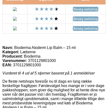
Besøg webshop
Besøg webshop
Besøg webshop
Navn:
Bioderma Atoderm Lip Balm – 15 ml
Kategori:
Læberne
Producent:
Bioderma
Varenummer:
3701129801000
EAN:
3701129801000
Vurderet til
4
ud af 5 stjerner baseret på
1
anmeldelser
De fleste netshops foreslår nu til dags en lang række
forskellige fragttyper. Førstevalget hos mange er i vore dage
pakkeshoppen, som giver dig mulighed for at hente dine nye
varer når det passer ind i din hverdag. Fragtformen er jo
ualmindeligt uproblematisk, samt i mange tilfælde tillige den
mest prisbevidste leveringstype ved køb af Bioderma
Atoderm Lip Balm – 15 ml.