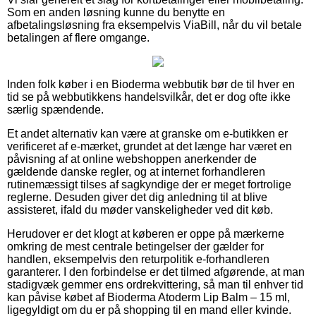
Som en anden løsning kunne du benytte en
afbetalingsløsning fra eksempelvis ViaBill, når du vil betale
betalingen af flere omgange.
Inden folk køber i en Bioderma webbutik bør de til hver en
tid se på webbutikkens handelsvilkår, det er dog ofte ikke
særlig spændende.
Et andet alternativ kan være at granske om e-butikken er
verificeret af e-mærket, grundet at det længe har været en
påvisning af at online webshoppen anerkender de
gældende danske regler, og at internet forhandleren
rutinemæssigt tilses af sagkyndige der er meget fortrolige
reglerne. Desuden giver det dig anledning til at blive
assisteret, ifald du møder vanskeligheder ved dit køb.
Herudover er det klogt at køberen er oppe på mærkerne
omkring de mest centrale betingelser der gælder for
handlen, eksempelvis den returpolitik e-forhandleren
garanterer. I den forbindelse er det tilmed afgørende, at man
stadigvæk gemmer ens ordrekvittering, så man til enhver tid
kan påvise købet af Bioderma Atoderm Lip Balm – 15 ml,
ligegyldigt om du er på shopping til en mand eller kvinde.