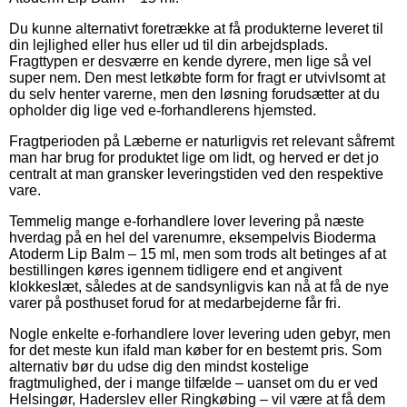
Du kunne alternativt foretrække at få produkterne leveret til
din lejlighed eller hus eller ud til din arbejdsplads.
Fragttypen er desværre en kende dyrere, men lige så vel
super nem. Den mest letkøbte form for fragt er utvivlsomt at
du selv henter varerne, men den løsning forudsætter at du
opholder dig lige ved e-forhandlerens hjemsted.
Fragtperioden på Læberne er naturligvis ret relevant såfremt
man har brug for produktet lige om lidt, og herved er det jo
centralt at man gransker leveringstiden ved den respektive
vare.
Temmelig mange e-forhandlere lover levering på næste
hverdag på en hel del varenumre, eksempelvis Bioderma
Atoderm Lip Balm – 15 ml, men som trods alt betinges af at
bestillingen køres igennem tidligere end et angivent
klokkeslæt, således at de sandsynligvis kan nå at få de nye
varer på posthuset forud for at medarbejderne får fri.
Nogle enkelte e-forhandlere lover levering uden gebyr, men
for det meste kun ifald man køber for en bestemt pris. Som
alternativ bør du udse dig den mindst kostelige
fragtmulighed, der i mange tilfælde – uanset om du er ved
Helsingør, Haderslev eller Ringkøbing – vil være at få dem