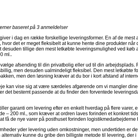
jerner baseret på
3
anmeldelser
 giver i dag en række forskellige leveringsformer. En af de mest 
vor det er meget fleksibelt at kunne hente dine produkter når d
 desuden tillige den mest letkøbte leveringsmulighed ved køb a
0 ml..
lge afsending til din privatbolig eller ud til din arbejdsplads.
billig, men desuden ualmindeligt fleksibel. Den mest letkøbte fo
pakken, men den løsning kræver at du bor i kort afstand af intern
je kan vise sig at være særdeles afgørende om vi mangler dine 
 er det bestemt passende at du finder den forventede leveringsd
stiller garanti om levering efter en enkelt hverdag på flere varer
 – 200 ml., som kræver at ordren laves forinden et konkret tids
at få de nye varer på posthuset forinden logistikmedarbejderne ha
somheder yder levering uden omkostninger, men undertiden er det
 alternativ kunne du gribe den billigste metode til levering, der 