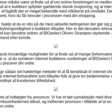
nne måske være at finde ud af om online forretningen er medle
af at e-butikken opfylder gældende dansk lovgivning, og at inter
ed af fagfolk der er meget bekendte med vilkårene på området. D
teret, hvis du får besvær i processen med din shopping.
 hjælp at du er obs på de mest aktuelle betingelser der gør sig 
ytningsrettighed e-butikken tilbyder. Her er det desuden relevan
ltid kan bevidne ordren af BIOselect Oliven Shampoo styrkende
mand eller kvinde.
e facto troværdige muligheder for at finde ud af mange forhenv
år vi, at du sonderer internet butikkens vurderinger af BIOsele
u placerer din ordre.
lige sådan set hæderlige metoder til at få kendskab til internet
nternet forhandlere som tilbyder folk at give en bedømmelse a
t indtryk af kundernes tilfredshed.
ret af indtægter fra annoncer. Vi har et tæt samarbejde med dive
virksomhedernes tilbud, og indhenter provision i tilfælde af at 
en ordre.