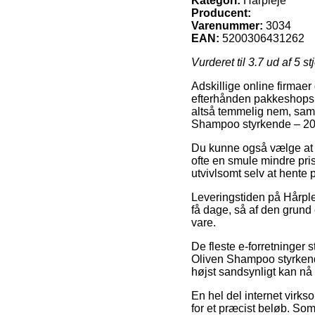
Kategori:
Hårpleje
Producent:
Varenummer:
3034
EAN:
5200306431262
Vurderet til
3.7
ud af 5 st
Adskillige online firmaer
efterhånden pakkeshops, h
altså temmelig nem, samt
Shampoo styrkende – 20
Du kunne også vælge at væ
ofte en smule mindre pris
utvivlsomt selv at hente 
Leveringstiden på Hårple
få dage, så af den grund
vare.
De fleste e-forretninger 
Oliven Shampoo styrkende
højst sandsynligt kan nå 
En hel del internet virk
for et præcist beløb. Som