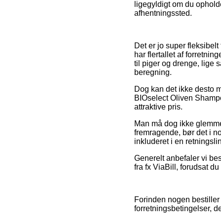
ligegyldigt om du opholder
afhentningssted.
Det er jo super fleksibel
har flertallet af forretni
til piger og drenge, lige
beregning.
Dog kan det ikke desto mi
BIOselect Oliven Shampoo
attraktive pris.
Man må dog ikke glemme, 
fremragende, bør det i no
inkluderet i en retningsli
Generelt anbefaler vi bes
fra fx ViaBill, forudsat 
Forinden nogen bestiller
forretningsbetingelser, d