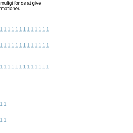
uligt for os at give
rmationer.
1
1
1
1
1
1
1
1
1
1
1
1
1
1
1
1
1
1
1
1
1
1
1
1
1
1
1
1
1
1
1
1
1
1
1
1
1
1
1
1
1
1
1