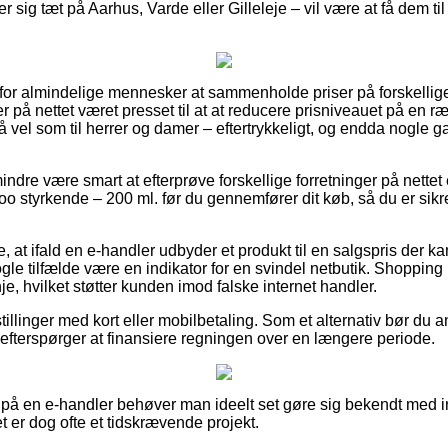
 sig tæt på Aarhus, Varde eller Gilleleje – vil være at få dem til a
t for almindelige mennesker at sammenholde priser på forskellig
nger på nettet været presset til at at reducere prisniveauet på en 
 så vel som til herrer og damer – eftertrykkeligt, og endda nogle 
ndre være smart at efterprøve forskellige forretninger på nettet 
 styrkende – 200 ml. før du gennemfører dit køb, så du er sik
at ifald en e-handler udbyder et produkt til en salgspris der k
gle tilfælde være en indikator for en svindel netbutik. Shopping
nje, hvilket støtter kunden imod falske internet handler.
tillinger med kort eller mobilbetaling. Som et alternativ bør du 
du efterspørger at finansiere regningen over en længere periode.
 på en e-handler behøver man ideelt set gøre sig bekendt med i
et er dog ofte et tidskrævende projekt.