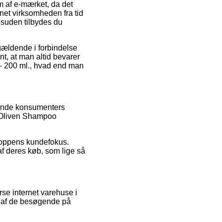
m af e-mærket, da det
net virksomheden fra tid
esuden tilbydes du
gældende i forbindelse
t, at man altid bevarer
 – 200 ml., hvad end man
ærende konsumenters
ct Oliven Shampoo
 shoppens kundefokus.
f deres køb, som lige så
rse internet varehuse i
en af de besøgende på