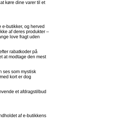
t køre dine varer til et
e e-butikker, og herved
række af deres produkter –
gange love fragt uden
efter rabatkoder på
ret at modtage den mest
an ses som mystisk
 med kort er dog
anvende et afdragstilbud
ndholdet af e-butikkens