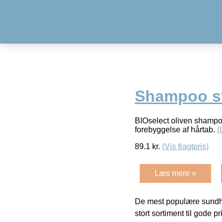
Shampoo st
BIOselect oliven shampo 
forebyggelse af hårtab.
(
89.1
kr.
(Vis fragtpris)
Læs mere »
De mest populære sundh
stort sortiment til gode pr