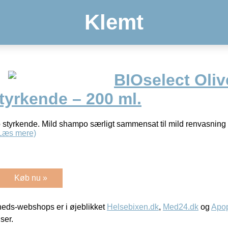
Klemt
BIOselect Oli
yrkende – 200 ml.
styrkende. Mild shampo særligt sammensat til mild renvasning 
Læs mere)
Køb nu »
eds-webshops er i øjeblikket
Helsebixen.dk
,
Med24.dk
og
Apop
iser.