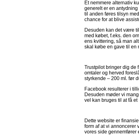
Et nemmere alternativ ku
generelt er en antydning 
til anden føres tilsyn m
chance for at blive assis
Desuden kan det være til
med købet, f.eks. den omb
ens kvittering, så man a
skal købe en gave til en 
Trustpilot bringer dig d
omtaler og herved foresl
styrkende – 200 ml. før d
Facebook resulterer i til
Desuden møder vi mange i
vel kan bruges til at få e
Dette website er finansie
form af at vi annoncerer 
vores side gennemfører 