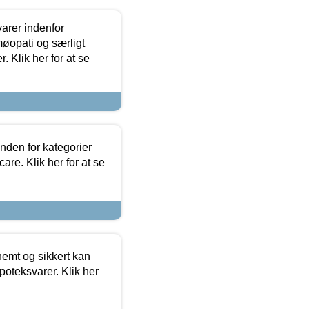
arer indenfor
møopati og særligt
 Klik her for at se
nden for kategorier
re. Klik her for at se
emt og sikkert kan
oteksvarer. Klik her