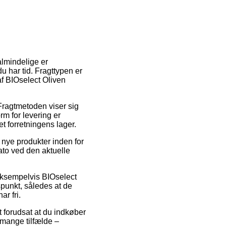
almindelige er
u har tid. Fragttypen er
f BIOselect Oliven
 Fragtmetoden viser sig
rm for levering er
et forretningens lager.
nye produkter inden for
ato ved den aktuelle
, eksempelvis BIOselect
punkt, således at de
r fri.
 forudsat at du indkøber
i mange tilfælde –