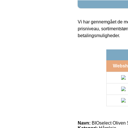
Vi har gennemgået de mes
prisniveau, sortimentstø
betalingsmuligheder.
Websh
Navn:
BIOselect Oliven 