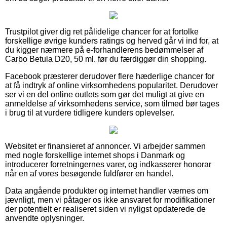
Trustpilot giver dig ret pålidelige chancer for at fortolke
forskellige øvrige kunders ratings og herved går vi ind for, at
du kigger nærmere på e-forhandlerens bedømmelser af
Carbo Betula D20, 50 ml. før du færdiggør din shopping.
Facebook præsterer derudover flere hæderlige chancer for
at få indtryk af online virksomhedens popularitet. Derudover
ser vi en del online outlets som gør det muligt at give en
anmeldelse af virksomhedens service, som tilmed bør tages
i brug til at vurdere tidligere kunders oplevelser.
Websitet er finansieret af annoncer. Vi arbejder sammen
med nogle forskellige internet shops i Danmark og
introducerer forretningernes varer, og indkasserer honorar
når en af vores besøgende fuldfører en handel.
Data angående produkter og internet handler værnes om
jævnligt, men vi påtager os ikke ansvaret for modifikationer
der potentielt er realiseret siden vi nyligst opdaterede de
anvendte oplysninger.