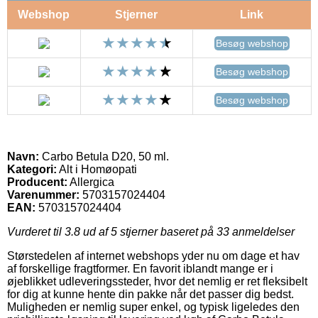
Webshop
Stjerner
Link
Besøg webshop
Besøg webshop
Besøg webshop
Navn:
Carbo Betula D20, 50 ml.
Kategori:
Alt i Homøopati
Producent:
Allergica
Varenummer:
5703157024404
EAN:
5703157024404
Vurderet til
3.8
ud af 5 stjerner baseret på
33
anmeldelser
Størstedelen af internet webshops yder nu om dage et hav
af forskellige fragtformer. En favorit iblandt mange er i
øjeblikket udleveringssteder, hvor det nemlig er ret fleksibelt
for dig at kunne hente din pakke når det passer dig bedst.
Muligheden er nemlig super enkel, og typisk ligeledes den