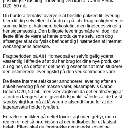
prisbilligste løsning til levering ved køb af Carbo Betula
D20, 50 ml..
Du burde alternativt overveje at bestille pakken til levering
hjem til dig selv eller til når du er på job. Fragtmuligheden er
somme tider et hak mere bekostelig, men ligeledes virkelig
hensigtsmæssig. Den billigste leveringsmåde vil dog i de
fleste tilfælde være at hente produkterne selv, som dog
afhænger af at du fysisk befinder dig i nærheden af internet
webshoppens adresse.
Fragtperioden på Alt i Homøopati er selvfølgelig yderst
væsentlig i tilfælde af at du har brug for dine nye produkter
nu og her, så derfor er det nemlig essentielt at man studerer
den estimerede leveringstid på den vedkommende vare.
De fleste internet selskaber annoncerer levering efter en
enkelt hverdag på en masse varer, eksempelvis Carbo
Betula D20, 50 ml., men vær vagtsom da det er afhængig af
at ordren lægges før et givent tidspunkt, således at de højst
sandsynligt kan nå at få varerne afsendt forud for at de
lageransatte holder fyraften.
En række butikker på nettet lover fragt uden gebyr, men i
reglen er det så præmissen at der indkøbes for et fastsat
beløb. Ellers skal du foretrække den mindst kostelige