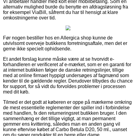
Vi anbefaler handler med kort eller mobilbetaling. Som en
alternativ mulighed burde du benytte en afdragsløsning fra
for eksempel ViaBill, såfremt du har til hensigt at klare
omkostningerne over tid.
Før nogen bestiller hos en Allergica shop kunne de
utvivlsomt overveje butikkens forretningsaftale, men det er
gerne ikke specielt ophidsende.
Et andet forslag kunne måske være at se hvorvidt e-
forhandleren er verificeret af e-mærket, som er en garanti for
at internet butikken følger de danske retningslinjer, tillige
med at online firmaet hyppigt undersøges af fagmænd som
kender til de gældende regler. Derudover tilbydes du chance
for support, for så vidt du forvoldes problemer i processen
med dit køb.
Tilmed er det godt at køberen er oppe på mærkerne omkring
de mest essentielle reglementer der spiller ind i forbindelse
med handlen, fx den returneringsret butikken bruger. I den
sammenhæng er det tillige vigtigt, at man permanent
gemmer ens kvittering, således man en anden gang vil
kunne eftervise købet af Carbo Betula D20, 50 ml., uanset
om du søger produkter til en herre eller dame.