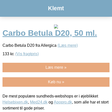
Klemt
Carbo Betula D20, 50 ml.
Carbo Betula D20 fra Allergica
(Læs mere)
133
kr.
(Vis fragtpris)
Læs mere »
Køb nu »
De mest populære sundheds-webshops er i øjeblikket
Helsebixen.dk
,
Med24.dk
og
Apopro.dk
, som alle har et stort
sortiment til gode priser.