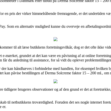
 virksomheder i Danmark efter tilbud på Derma Solcreme faktor 15 – 200 
g for en pris der virker himmelråbende fremragende, er det undertiden væ
ePay. Som en alternativ mulighed kunne du overveje en afbetalingsordni
kommer til alt læse butikkens forretningsvilkår, dog er det ofte ikke v
t e-mærket, grundet at det kan være en påvisning af at online forretninge
får du anledning til assistance, for så vidt du oplever problemstillinger
r der kan håndhæves i forbindelse med handlen, for eksempel hvilken by
ettet kan påvise bestillingen af Derma Solcreme faktor 15 – 200 ml., om
lere tidligere brugeres observationer og af den grund er det at foretræk
kab til netbutikkens troværdighed. Foruden det ses nogle internet fore
e er.