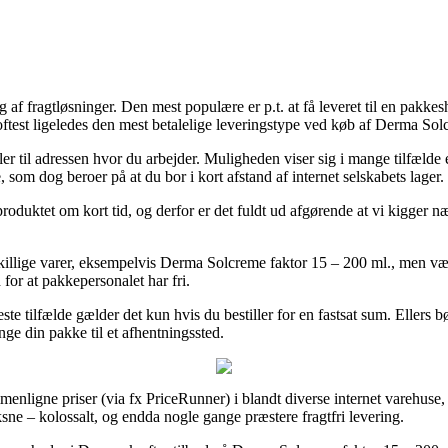
f fragtløsninger. Den mest populære er p.t. at få leveret til en pakkes
ftest ligeledes den mest betalelige leveringstype ved køb af Derma Sol
eller til adressen hvor du arbejder. Muligheden viser sig i mange tilfæld
, som dog beroer på at du bor i kort afstand af internet selskabets lager.
produktet om kort tid, og derfor er det fuldt ud afgørende at vi kigger 
illige varer, eksempelvis Derma Solcreme faktor 15 – 200 ml., men vær 
 for at pakkepersonalet har fri.
ste tilfælde gælder det kun hvis du bestiller for en fastsat sum. Ellers 
nge din pakke til et afhentningssted.
mmenligne priser (via fx PriceRunner) i blandt diverse internet varehus
ksne – kolossalt, og endda nogle gange præstere fragtfri levering.