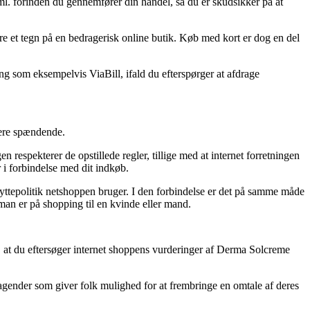
ml. forinden du gennemfører din handel, så du er skudsikker på at
re et tegn på en bedragerisk online butik. Køb med kort er dog en del
ng som eksempelvis ViaBill, ifald du efterspørger at afdrage
idere spændende.
n respekterer de opstillede regler, tillige med at internet forretningen
 i forbindelse med dit indkøb.
ttepolitik netshoppen bruger. I den forbindelse er det på samme måde
 man er på shopping til en kvinde eller mand.
ke, at du eftersøger internet shoppens vurderinger af Derma Solcreme
tagender som giver folk mulighed for at frembringe en omtale af deres