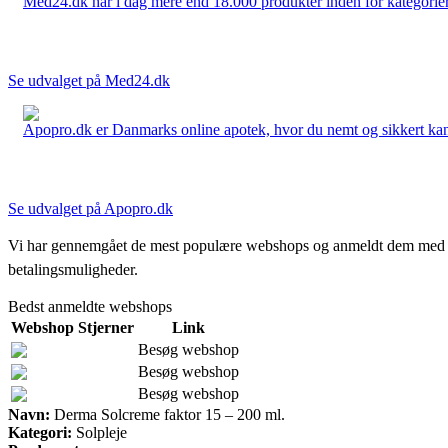
Med24.dk har i dag mere end 18.000 produkter inden for kategorier 
Se udvalget på Med24.dk
Apopro.dk er Danmarks online apotek, hvor du nemt og sikkert kan 
Se udvalget på Apopro.dk
Vi har gennemgået de mest populære webshops og anmeldt dem med stjern
betalingsmuligheder.
Bedst anmeldte webshops
Webshop
Stjerner
Link
Besøg webshop
Besøg webshop
Besøg webshop
Navn:
Derma Solcreme faktor 15 – 200 ml.
Kategori:
Solpleje