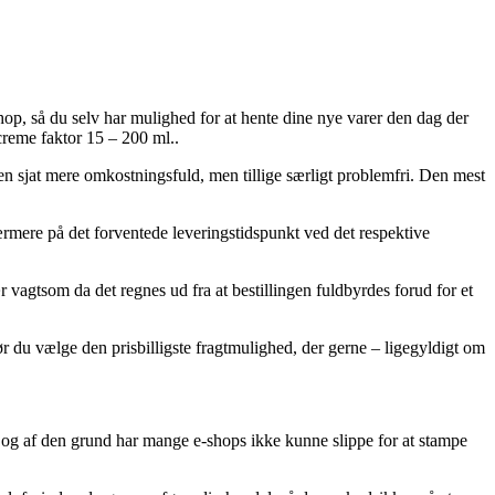
hop, så du selv har mulighed for at hente dine nye varer den dag der
creme faktor 15 – 200 ml..
e en sjat mere omkostningsfuld, men tillige særligt problemfri. Den mest
nærmere på det forventede leveringstidspunkt ved det respektive
vagtsom da det regnes ud fra at bestillingen fuldbyrdes forud for et
bør du vælge den prisbilligste fragtmulighed, der gerne – ligegyldigt om
e, og af den grund har mange e-shops ikke kunne slippe for at stampe