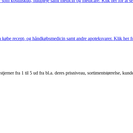
som kosttilskud, hudpleje samt medicin og medicare. Klik her for at se
købe recept- og håndkøbsmedicin samt andre apoteksvarer. Klik her for
er fra 1 til 5 ud fra bl.a. deres prisniveau, sortimentstørrelse, kunde