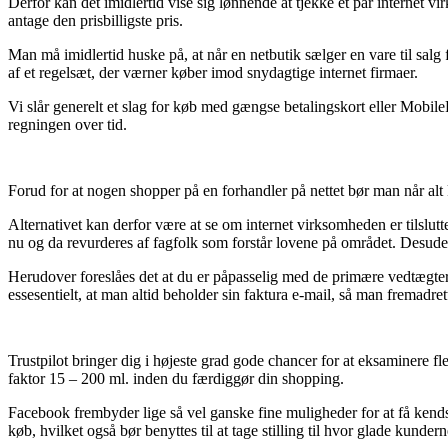
Derfor kan det imidlertid vise sig lønnende at tjekke et par internet
antage den prisbilligste pris.
Man må imidlertid huske på, at når en netbutik sælger en vare til sal
af et regelsæt, der værner køber imod snydagtige internet firmaer.
Vi slår generelt et slag for køb med gængse betalingskort eller Mobil
regningen over tid.
Forud for at nogen shopper på en forhandler på nettet bør man når alt 
Alternativet kan derfor være at se om internet virksomheden er tilslutte
nu og da revurderes af fagfolk som forstår lovene på området. Desuden 
Herudover foreslåes det at du er påpasselig med de primære vedtægte
essesentielt, at man altid beholder sin faktura e-mail, så man fremadr
Trustpilot bringer dig i højeste grad gode chancer for at eksaminere f
faktor 15 – 200 ml. inden du færdiggør din shopping.
Facebook frembyder lige så vel ganske fine muligheder for at få kends
køb, hvilket også bør benyttes til at tage stilling til hvor glade kundern