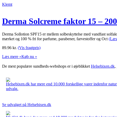
Klemt
Derma Solcreme faktor 15 – 200
Derma Sollotion SPF15 er mellem solbeskyttelse med vandfast solfa
mærket og 100 % fri for parfume, parabener, farvestoffer og Oct
(Læs
89.96
kr.
(Vis fragtpris)
Læs mere »
Køb nu »
De mest populære sundheds-webshops er i øjeblikket
Helsebixen.dk
,
Helsebixen.dk har mere end 10.000 forskellige varer indenfor naturl
udvalg.
Se udvalget på Helsebixen.dk