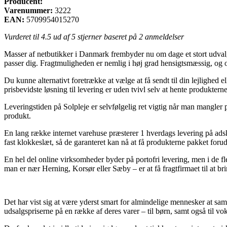
Producent:
Varenummer:
3222
EAN:
5709954015270
Vurderet til
4.5
ud af 5 stjerner baseret på
2
anmeldelser
Masser af netbutikker i Danmark frembyder nu om dage et stort udvalg a
passer dig. Fragtmuligheden er nemlig i høj grad hensigtsmæssig, og o
Du kunne alternativt foretrække at vælge at få sendt til din lejlighed 
prisbevidste løsning til levering er uden tvivl selv at hente produkterne
Leveringstiden på Solpleje er selvfølgelig ret vigtig når man mangler 
produkt.
En lang række internet varehuse præsterer 1 hverdags levering på adsk
fast klokkeslæt, så de garanteret kan nå at få produkterne pakket forud
En hel del online virksomheder byder på portofri levering, men i de fle
man er nær Herning, Korsør eller Sæby – er at få fragtfirmaet til at bri
Det har vist sig at være yderst smart for almindelige mennesker at sa
udsalgspriserne på en række af deres varer – til børn, samt også til vo