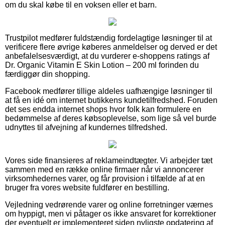
om du skal købe til en voksen eller et barn.
Trustpilot medfører fuldstændig fordelagtige løsninger til at
verificere flere øvrige køberes anmeldelser og derved er det
anbefalelsesværdigt, at du vurderer e-shoppens ratings af
Dr. Organic Vitamin E Skin Lotion – 200 ml forinden du
færdiggør din shopping.
Facebook medfører tillige aldeles uafhængige løsninger til
at få en idé om internet butikkens kundetilfredshed. Foruden
det ses endda internet shops hvor folk kan formulere en
bedømmelse af deres købsoplevelse, som lige så vel burde
udnyttes til afvejning af kundernes tilfredshed.
Vores side finansieres af reklameindtægter. Vi arbejder tæt
sammen med en række online firmaer når vi annoncerer
virksomhedernes varer, og får provision i tilfælde af at en
bruger fra vores website fuldfører en bestilling.
Vejledning vedrørende varer og online forretninger værnes
om hyppigt, men vi påtager os ikke ansvaret for korrektioner
der eventuelt er implementeret siden nyligste opdatering af