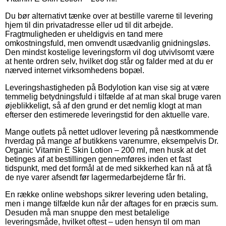
Du bør alternativt tænke over at bestille varerne til levering
hjem til din privatadresse eller ud til dit arbejde.
Fragtmuligheden er uheldigvis en tand mere
omkostningsfuld, men omvendt usædvanlig gnidningsløs.
Den mindst kostelige leveringsform vil dog utvivlsomt være
at hente ordren selv, hvilket dog står og falder med at du er
nærved internet virksomhedens bopæl.
Leveringshastigheden på Bodylotion kan vise sig at være
temmelig betydningsfuld i tilfælde af at man skal bruge varen
øjeblikkeligt, så af den grund er det nemlig klogt at man
efterser den estimerede leveringstid for den aktuelle vare.
Mange outlets på nettet udlover levering på næstkommende
hverdag på mange af butikkens varenumre, eksempelvis Dr.
Organic Vitamin E Skin Lotion – 200 ml, men husk at det
betinges af at bestillingen gennemføres inden et fast
tidspunkt, med det formål at de med sikkerhed kan nå at få
de nye varer afsendt før lagermedarbejderne får fri.
En række online webshops sikrer levering uden betaling,
men i mange tilfælde kun når der aftages for en præcis sum.
Desuden må man snuppe den mest betalelige
leveringsmåde, hvilket oftest – uden hensyn til om man