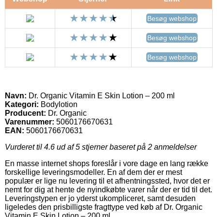
Besøg webshop
Besøg webshop
Besøg webshop
Navn:
Dr. Organic Vitamin E Skin Lotion – 200 ml
Kategori:
Bodylotion
Producent:
Dr. Organic
Varenummer:
5060176670631
EAN:
5060176670631
Vurderet til
4.6
ud af 5 stjerner baseret på
2
anmeldelser
En masse internet shops foreslår i vore dage en lang række
forskellige leveringsmodeller. En af dem der er mest
populær er lige nu levering til et afhentningssted, hvor det er
nemt for dig at hente de nyindkøbte varer når der er tid til det.
Leveringstypen er jo yderst ukompliceret, samt desuden
ligeledes den prisbilligste fragttype ved køb af Dr. Organic
Vitamin E Skin Lotion – 200 ml.