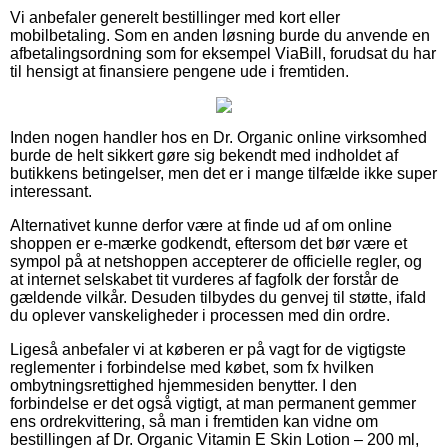
Vi anbefaler generelt bestillinger med kort eller
mobilbetaling. Som en anden løsning burde du anvende en
afbetalingsordning som for eksempel ViaBill, forudsat du har
til hensigt at finansiere pengene ude i fremtiden.
Inden nogen handler hos en Dr. Organic online virksomhed
burde de helt sikkert gøre sig bekendt med indholdet af
butikkens betingelser, men det er i mange tilfælde ikke super
interessant.
Alternativet kunne derfor være at finde ud af om online
shoppen er e-mærke godkendt, eftersom det bør være et
sympol på at netshoppen accepterer de officielle regler, og
at internet selskabet tit vurderes af fagfolk der forstår de
gældende vilkår. Desuden tilbydes du genvej til støtte, ifald
du oplever vanskeligheder i processen med din ordre.
Ligeså anbefaler vi at køberen er på vagt for de vigtigste
reglementer i forbindelse med købet, som fx hvilken
ombytningsrettighed hjemmesiden benytter. I den
forbindelse er det også vigtigt, at man permanent gemmer
ens ordrekvittering, så man i fremtiden kan vidne om
bestillingen af Dr. Organic Vitamin E Skin Lotion – 200 ml,