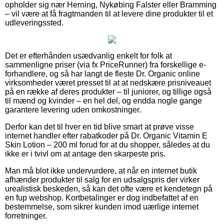
opholder sig nær Herning, Nykøbing Falster eller Bramming
– vil være at få fragtmanden til at levere dine produkter til et
udleveringssted.
Det er efterhånden usædvanlig enkelt for folk at
sammenligne priser (via fx PriceRunner) fra forskellige e-
forhandlere, og så har langt de fleste Dr. Organic online
virksomheder været presset til at at nedskære prisniveauet
på en række af deres produkter – til juniorer, og tillige også
til mænd og kvinder – en hel del, og endda nogle gange
garantere levering uden omkostninger.
Derfor kan det til hver en tid blive smart at prøve visse
internet handler efter rabatkoder på Dr. Organic Vitamin E
Skin Lotion – 200 ml forud for at du shopper, således at du
ikke er i tvivl om at antage den skarpeste pris.
Man må blot ikke undervurdere, at når en internet butik
afhænder produkter til salg for en udsalgspris der virker
urealistisk beskeden, så kan det ofte være et kendetegn på
en fup webshop. Kortbetalinger er dog indbefattet af en
bestemmelse, som sikrer kunden imod uærlige internet
forretninger.