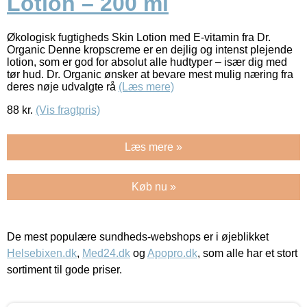
Lotion – 200 ml
Økologisk fugtigheds Skin Lotion med E-vitamin fra Dr.
Organic Denne kropscreme er en dejlig og intenst plejende
lotion, som er god for absolut alle hudtyper – især dig med
tør hud. Dr. Organic ønsker at bevare mest mulig næring fra
deres nøje udvalgte rå
(Læs mere)
88
kr.
(Vis fragtpris)
Læs mere »
Køb nu »
De mest populære sundheds-webshops er i øjeblikket
Helsebixen.dk
,
Med24.dk
og
Apopro.dk
, som alle har et stort
sortiment til gode priser.