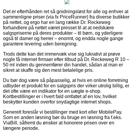
Det er efterhånden ret så gnidningsløst for alle og enhver at
sammenligne priser (via fx PriceRunner) fra diverse butikker
på nettet, og ergo har en lang række Dr. Reckeweg
forhandlere på nettet været presset til at at nedskære
salgspriserne på deres produkter – til børn, og yderligere
også til damer og herrer – enormt, og endda nogle gange
garantere levering uden beregning.
Trods dette kan det immervæk vise sig lukrativt at prøve
nogle få internet firmaer efter tilbud på Dr. Reckeweg R 10 –
50 ml inden du gennemfører din handel, sådan at man er
sikret at skaffe sig den mest betalelige pris.
Du bør dog være så påpasselig, at hvis en online forretning
udbyder et produkt for en salgspris der virker utrolig billig, er
det ofte være en indikator for en uægte e-shop.
Kortbestillinger er i hvert fald omfattet af en lov, hvilket
beskytter kunden overfor snydagtige internet shops.
Generelt foreslår vi bestillinger med kort eller MobilePay.
Som en anden løsning bør du bruge en løsning fra f.eks.
ViaBill, såfremt du ønsker at honorere prisen over en
længere periode.