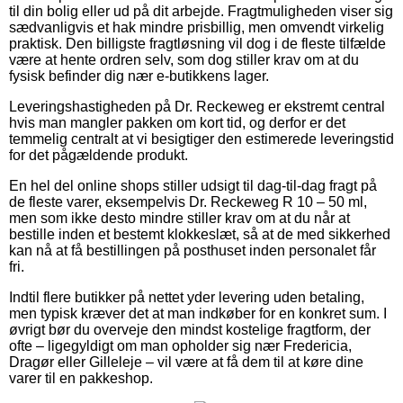
til din bolig eller ud på dit arbejde. Fragtmuligheden viser sig
sædvanligvis et hak mindre prisbillig, men omvendt virkelig
praktisk. Den billigste fragtløsning vil dog i de fleste tilfælde
være at hente ordren selv, som dog stiller krav om at du
fysisk befinder dig nær e-butikkens lager.
Leveringshastigheden på Dr. Reckeweg er ekstremt central
hvis man mangler pakken om kort tid, og derfor er det
temmelig centralt at vi besigtiger den estimerede leveringstid
for det pågældende produkt.
En hel del online shops stiller udsigt til dag-til-dag fragt på
de fleste varer, eksempelvis Dr. Reckeweg R 10 – 50 ml,
men som ikke desto mindre stiller krav om at du når at
bestille inden et bestemt klokkeslæt, så at de med sikkerhed
kan nå at få bestillingen på posthuset inden personalet får
fri.
Indtil flere butikker på nettet yder levering uden betaling,
men typisk kræver det at man indkøber for en konkret sum. I
øvrigt bør du overveje den mindst kostelige fragtform, der
ofte – ligegyldigt om man opholder sig nær Fredericia,
Dragør eller Gilleleje – vil være at få dem til at køre dine
varer til en pakkeshop.