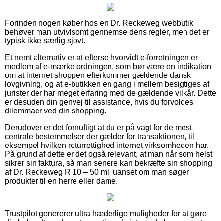
Forinden nogen køber hos en Dr. Reckeweg webbutik
behøver man utvivlsomt gennemse dens regler, men det er
typisk ikke særlig sjovt.
Et nemt alternativ er at efterse hvorvidt e-forretningen er
medlem af e-mærke ordningen, som bør være en indikation
om at internet shoppen efterkommer gældende dansk
lovgivning, og at e-butikken en gang i mellem besigtiges af
jurister der har meget erfaring med de gældende vilkår. Dette
er desuden din genvej til assistance, hvis du forvoldes
dilemmaer ved din shopping.
Derudover er det fornuftigt at du er på vagt for de mest
centrale bestemmelser der gælder for transaktionen, til
eksempel hvilken returrettighed internet virksomheden har.
På grund af dette er det også relevant, at man når som helst
sikrer sin faktura, så man senere kan bekræfte sin shopping
af Dr. Reckeweg R 10 – 50 ml, uanset om man søger
produkter til en herre eller dame.
Trustpilot genererer ultra hæderlige muligheder for at gøre