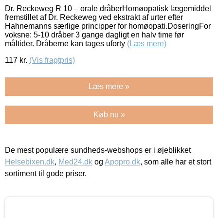
Dr. Reckeweg R 10 – orale dråberHomøopatisk lægemiddel
fremstillet af Dr. Reckeweg ved ekstrakt af urter efter
Hahnemanns særlige principper for homøopati.DoseringFor
voksne: 5-10 dråber 3 gange dagligt en halv time før
måltider. Dråberne kan tages uforty
(Læs mere)
117
kr.
(Vis fragtpris)
Læs mere »
Køb nu »
De mest populære sundheds-webshops er i øjeblikket
Helsebixen.dk
,
Med24.dk
og
Apopro.dk
, som alle har et stort
sortiment til gode priser.