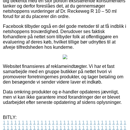
dig bekendt med en stor portion eksisterende konsumenters
tanker og derfor foreslåes det, at du gennemsøger
netshoppens vurderinger af Dr. Reckeweg R 10 – 50 ml
forud for at du placerer din ordre.
Facebook tilbyder også en del gode metoder til at få indblik i
netshoppens troværdighed. Derudover ses faktisk
forhandlere på nettet som tilbyder folk at offentliggøre en
evaluering af deres køb, hvilket tillige bør udnyttes til at
afveje tilfredsheden hos kunderne.
Websitet finansieres af reklameindtægter. Vi har et fast
samarbejde med en gruppe butikker på nettet hvori vi
promoverer forretningernes produkter, og tager betaling om
den besøgende vi sender videre laver et indkøb.
Data omkring produkter og e-handler opdateres jævnligt,
men vi kan ikke garantere imod forandringer der er blevet
udarbejdet efter seneste opdatering af sidens oplysninger.
BITLY:
1
1
1
1
1
1
1
1
1
1
1
1
1
1
1
1
1
1
1
1
1
1
1
1
1
1
1
1
1
1
1
1
1
1
1
1
1
1
1
1
1
1
1
1
1
1
1
1
1
1
1
1
1
1
1
1
1
1
1
1
1
1
1
1
1
1