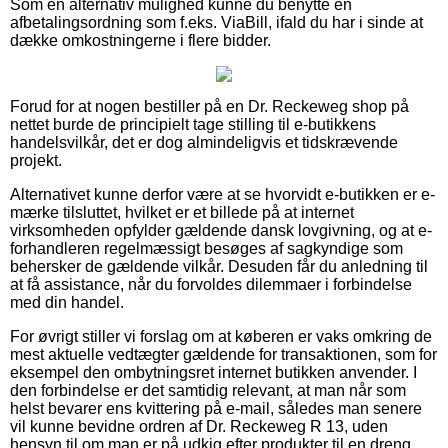
Som en alternativ mulighed kunne du benytte en
afbetalingsordning som f.eks. ViaBill, ifald du har i sinde at
dække omkostningerne i flere bidder.
Forud for at nogen bestiller på en Dr. Reckeweg shop på
nettet burde de principielt tage stilling til e-butikkens
handelsvilkår, det er dog almindeligvis et tidskrævende
projekt.
Alternativet kunne derfor være at se hvorvidt e-butikken er e-
mærke tilsluttet, hvilket er et billede på at internet
virksomheden opfylder gældende dansk lovgivning, og at e-
forhandleren regelmæssigt besøges af sagkyndige som
behersker de gældende vilkår. Desuden får du anledning til
at få assistance, når du forvoldes dilemmaer i forbindelse
med din handel.
For øvrigt stiller vi forslag om at køberen er vaks omkring de
mest aktuelle vedtægter gældende for transaktionen, som for
eksempel den ombytningsret internet butikken anvender. I
den forbindelse er det samtidig relevant, at man når som
helst bevarer ens kvittering på e-mail, således man senere
vil kunne bevidne ordren af Dr. Reckeweg R 13, uden
hensyn til om man er på udkig efter produkter til en dreng