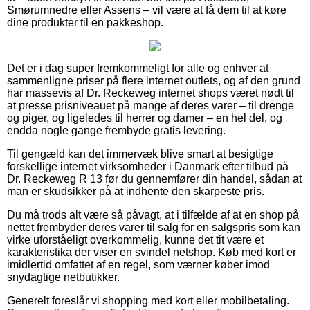
Smørumnedre eller Assens – vil være at få dem til at køre
dine produkter til en pakkeshop.
Det er i dag super fremkommeligt for alle og enhver at
sammenligne priser på flere internet outlets, og af den grund
har massevis af Dr. Reckeweg internet shops været nødt til
at presse prisniveauet på mange af deres varer – til drenge
og piger, og ligeledes til herrer og damer – en hel del, og
endda nogle gange frembyde gratis levering.
Til gengæld kan det immervæk blive smart at besigtige
forskellige internet virksomheder i Danmark efter tilbud på
Dr. Reckeweg R 13 før du gennemfører din handel, sådan at
man er skudsikker på at indhente den skarpeste pris.
Du må trods alt være så påvagt, at i tilfælde af at en shop på
nettet frembyder deres varer til salg for en salgspris som kan
virke uforståeligt overkommelig, kunne det tit være et
karakteristika der viser en svindel netshop. Køb med kort er
imidlertid omfattet af en regel, som værner køber imod
snydagtige netbutikker.
Generelt foreslår vi shopping med kort eller mobilbetaling.