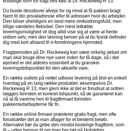
kostelige form for fragt ved køb af Dr. Reckeweg R 13.
Du burde derudover afveje for og imod at få pakken bragt
hjem til din privatadresse eller til adressen hvor du arbejder.
Den bliver uheldigvis en tand mere omkostningsfuld, men
tillige særdeles fleksibel. Den mest letkøbte
leveringsmulighed vil dog altid vise sig at være at hente
ordren selv, men den løsning beroer på at du fysisk befinder
dig med kort afstand til e-forretningens hjemsted.
Fragtperioden på Dr. Reckeweg kan være virkelig aktuel om
man skal bruge dine nye varer inden for få dage, så i det
øjemed er det aldeles essentielt at du gransker
leveringstidspunktet for den aktuelle vare.
En række outlets på nettet udlover levering på blot en enkelt
hverdag på en lang række produkter, eksempelvis Dr.
Reckeweg R 13, men glem ikke at det er forudsat at ordren
lægges forinden et konkret tidspunkt, så de garanteret kan
nå at få varerne hen til fragtfirmaet forinden
pakkemedarbejderne får fri.
En række online firmaer præsterer gratis fragt, men ofte
forudsætter det at man aftager for et bestemt beløb.
Alternativt bør du gribe den mindst kostelige fragtform, som
tit – uden hensyn til om man bor tæt på Holstebro,