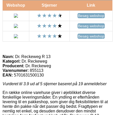
Webshop
Stjerner
Link
Besøg webshop
Besøg webshop
Besøg webshop
Navn:
Dr. Reckeweg R 13
Kategori:
Dr. Reckeweg
Producent:
Dr. Reckeweg
Varenummer:
855113
EAN:
5701631500130
Vurderet til
3.9
ud af 5 stjerner baseret på
19
anmeldelser
En række online varehuse giver i øjeblikket diverse
forskellige leveringsmåder. En yndling er efterhånden
levering til en pakkeshop, som giver dig fleksibiliteten til at
hente din pakke når det passer dig bedst. Fragttypen er
nemlig ret enkel, og desuden derudover den mindst