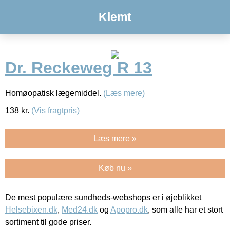
Klemt
Dr. Reckeweg R 13
Homøopatisk lægemiddel.
(Læs mere)
138
kr.
(Vis fragtpris)
Læs mere »
Køb nu »
De mest populære sundheds-webshops er i øjeblikket
Helsebixen.dk
,
Med24.dk
og
Apopro.dk
, som alle har et stort
sortiment til gode priser.