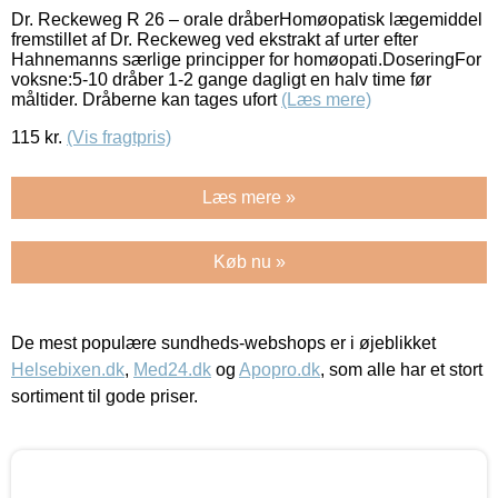
Dr. Reckeweg R 26 – orale dråberHomøopatisk lægemiddel
fremstillet af Dr. Reckeweg ved ekstrakt af urter efter
Hahnemanns særlige principper for homøopati.DoseringFor
voksne:5-10 dråber 1-2 gange dagligt en halv time før
måltider. Dråberne kan tages ufort
(Læs mere)
115
kr.
(Vis fragtpris)
Læs mere »
Køb nu »
De mest populære sundheds-webshops er i øjeblikket
Helsebixen.dk
,
Med24.dk
og
Apopro.dk
, som alle har et stort
sortiment til gode priser.