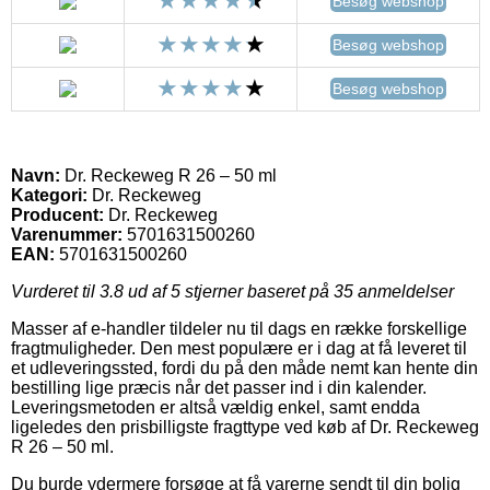
Besøg webshop
Besøg webshop
Besøg webshop
Navn:
Dr. Reckeweg R 26 – 50 ml
Kategori:
Dr. Reckeweg
Producent:
Dr. Reckeweg
Varenummer:
5701631500260
EAN:
5701631500260
Vurderet til
3.8
ud af 5 stjerner baseret på
35
anmeldelser
Masser af e-handler tildeler nu til dags en række forskellige
fragtmuligheder. Den mest populære er i dag at få leveret til
et udleveringssted, fordi du på den måde nemt kan hente din
bestilling lige præcis når det passer ind i din kalender.
Leveringsmetoden er altså vældig enkel, samt endda
ligeledes den prisbilligste fragttype ved køb af Dr. Reckeweg
R 26 – 50 ml.
Du burde ydermere forsøge at få varerne sendt til din bolig