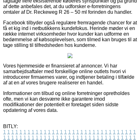
iagttage flere eksisterende køberes synspunkter og på grund
af dette anbefales det, at du udforsker e-forretningens
omtaler af Dr. Reckeweg R 26 – 50 ml forinden du handler.
Facebook tilbyder også regulære fremragende chancer for at
få et kig ind i netbutikkens kundefokus. Herinde møder vi en
række internet virksomheder hvor kunder kan udforme en
bedømmelse af købsoplevelsen, som tilmed kan bruges til at
tage stilling til tilfredsheden hos kunderne.
Vores hjemmeside er finansieret af annoncer. Vi har
samarbejdsaftaler med forskellige online outlets hvori vi
introducerer firmaernes varer, og indtjener betaling i tilfælde
af at en af vores brugere realiserer en handel.
Informationer om tilbud og online forretninger opretholdes
ofte, men vi kan desværre ikke garantere imod
modifikationer der potentielt er foretaget siden sidste
opdatering af vores data.
BITLY:
1
1
1
1
1
1
1
1
1
1
1
1
1
1
1
1
1
1
1
1
1
1
1
1
1
1
1
1
1
1
1
1
1
1
1
1
1
1
1
1
1
1
1
1
1
1
1
1
1
1
1
1
1
1
1
1
1
1
1
1
1
1
1
1
1
1