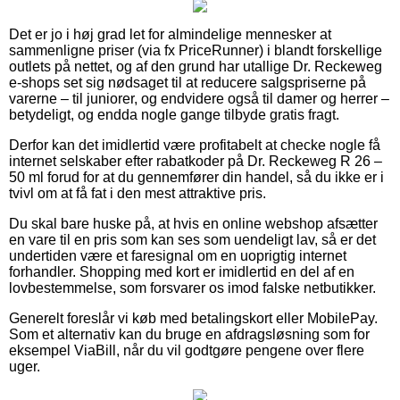
Det er jo i høj grad let for almindelige mennesker at
sammenligne priser (via fx PriceRunner) i blandt forskellige
outlets på nettet, og af den grund har utallige Dr. Reckeweg
e-shops set sig nødsaget til at reducere salgspriserne på
varerne – til juniorer, og endvidere også til damer og herrer –
betydeligt, og endda nogle gange tilbyde gratis fragt.
Derfor kan det imidlertid være profitabelt at checke nogle få
internet selskaber efter rabatkoder på Dr. Reckeweg R 26 –
50 ml forud for at du gennemfører din handel, så du ikke er i
tvivl om at få fat i den mest attraktive pris.
Du skal bare huske på, at hvis en online webshop afsætter
en vare til en pris som kan ses som uendeligt lav, så er det
undertiden være et faresignal om en uoprigtig internet
forhandler. Shopping med kort er imidlertid en del af en
lovbestemmelse, som forsvarer os imod falske netbutikker.
Generelt foreslår vi køb med betalingskort eller MobilePay.
Som et alternativ kan du bruge en afdragsløsning som for
eksempel ViaBill, når du vil godtgøre pengene over flere
uger.