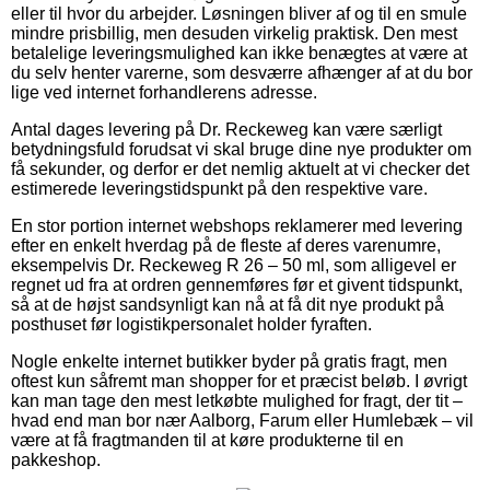
eller til hvor du arbejder. Løsningen bliver af og til en smule
mindre prisbillig, men desuden virkelig praktisk. Den mest
betalelige leveringsmulighed kan ikke benægtes at være at
du selv henter varerne, som desværre afhænger af at du bor
lige ved internet forhandlerens adresse.
Antal dages levering på Dr. Reckeweg kan være særligt
betydningsfuld forudsat vi skal bruge dine nye produkter om
få sekunder, og derfor er det nemlig aktuelt at vi checker det
estimerede leveringstidspunkt på den respektive vare.
En stor portion internet webshops reklamerer med levering
efter en enkelt hverdag på de fleste af deres varenumre,
eksempelvis Dr. Reckeweg R 26 – 50 ml, som alligevel er
regnet ud fra at ordren gennemføres før et givent tidspunkt,
så at de højst sandsynligt kan nå at få dit nye produkt på
posthuset før logistikpersonalet holder fyraften.
Nogle enkelte internet butikker byder på gratis fragt, men
oftest kun såfremt man shopper for et præcist beløb. I øvrigt
kan man tage den mest letkøbte mulighed for fragt, der tit –
hvad end man bor nær Aalborg, Farum eller Humlebæk – vil
være at få fragtmanden til at køre produkterne til en
pakkeshop.