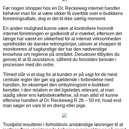
Før nogen shopper hos en Dr. Reckeweg internet handler
behøver man for at være sikker få overblik over e-butikkens
forretningsaftale, dog er det tit ikke særlig morsomt.
En anden mulighed kunne være at kontrollere hvorvidt
internet forretningen er godkendt af e-mærket, eftersom det
længe har været en sikkerhed for at internet virksomheden
opretholder de danske retningslinjer, udover at shoppen tit
monitoreres af sagkyndige der har den nødvendige
knowhow om reglerne på området. Derudover tilbydes du
genvej til at få assistance, såfremt du forvoldes besvær i
processen med din ordre.
Tilmed slår vi et slag for at kunden er på vagt for de mest
centrale regler der gør sig gældende i forbindelse med
handlen, for eksempel den ombytningsret e-butikken
benytter. I den relation er det ligeledes relevant, at man
stadig sikrer ens købsbekræftelse, så man altid vil kunne
eftervise handlen af Dr. Reckeweg R 26 – 50 ml, hvad end
man søger en vare til en dreng eller pige.
Trustpilot resulterer i forholdsvis anstændige løsninger til at