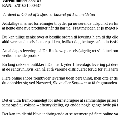
Varenummer:
855143
EAN:
5701631500437
Vurderet til
4.6
ud af 5 stjerner baseret på
1
anmeldelser
Adskillige internet forretninger tilbyder på nuværende tidspunkt en la
at hente dine nye produkter når du har tid. Fragtmetoden er jo meget l
Du kan tillige tænke over at bestille ordren til levering hjem til dig 
altid være at du selv henter pakken, hvilket dog betinges af at du fysis
Antal dages levering på Dr. Reckeweg er selvfølgelig ret så aktuel om 
vedkommende produkt.
En lang række e-butikker i Danmark yder 1 hverdags levering på deres
at de sandsynligvis kan nå at få varerne distribueret forud for at lager
Flere online shops frembyder levering uden beregning, men ofte er det
du opholder sig ved Næstved, Skive eller Sorø – er at få fragtmanden til
Det er ultra fremkommeligt for internetbrugere at sammenligne priser ho
samt også til voksne – eftertrykkeligt, og endda nogle gange byde på fr
Det kan imidlertid blive indbringende at se nærmere på flere online va