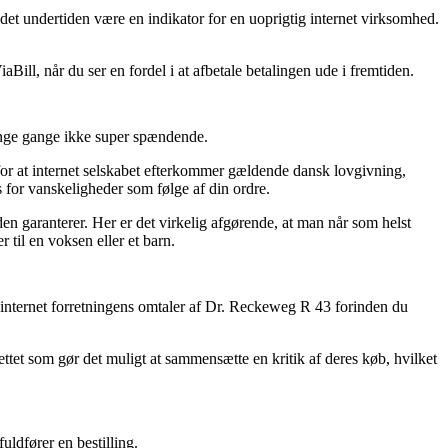
r det undertiden være en indikator for en uoprigtig internet virksomhed.
aBill, når du ser en fordel i at afbetale betalingen ude i fremtiden.
ange gange ikke super spændende.
for at internet selskabet efterkommer gældende dansk lovgivning,
s for vanskeligheder som følge af din ordre.
n garanterer. Her er det virkelig afgørende, at man når som helst
til en voksen eller et barn.
r internet forretningens omtaler af Dr. Reckeweg R 43 forinden du
ttet som gør det muligt at sammensætte en kritik af deres køb, hvilket
uldfører en bestilling.