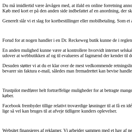
Du må imidlertid være årvågen med, at ifald en online forretning annonc
Køb med kort er på den anden side indbefattet af en anordning, der s
Generelt slår vi et slag for kortbestillinger eller mobilbetaling. Som e
Forud for at nogen handler i en Dr. Reckeweg butik kunne de i regle
En anden mulighed kunne være at kontrollere hvorvidt internet selska
udover at webbutikken af og til evalueres af fagmænd der kender til de
Desuden støtter vi at du er klar over de mest vedkommende retningslin
bevarer sin faktura e-mail, således man fremadrettet kan bevise handl
Trustpilot medfører helt fortræffelige muligheder for at betragte man
køber.
Facebook frembyder tillige relativt troværdige løsninger til at få en
lige så vel kan bruges til at afveje tidligere kunders oplevelser.
Websitet finansieres af reklamer. Vi arbejder sammen med et hav af nets