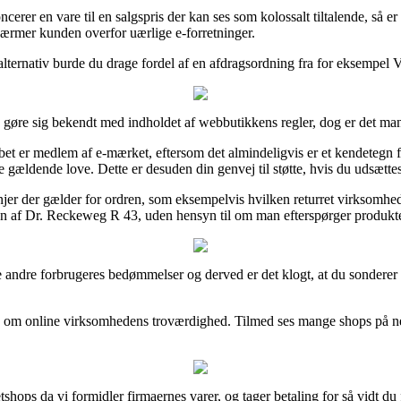
erer en vare til en salgspris der kan ses som kolossalt tiltalende, så e
kærmer kunden overfor uærlige e-forretninger.
t alternativ burde du drage fordel af en afdragsordning fra for eksempel Vi
n gøre sig bekendt med indholdet af webbutikkens regler, dog er det m
bet er medlem af e-mærket, eftersom det almindeligvis er et kendetegn 
 gældende love. Dette er desuden din genvej til støtte, hvis du udsætte
jer der gælder for ordren, som eksempelvis hvilken returret virksomhede
en af Dr. Reckeweg R 43, uden hensyn til om man efterspørger produkter 
ge andre forbrugeres bedømmelser og derved er det klogt, at du sondere
 idé om online virksomhedens troværdighed. Tilmed ses mange shops på ne
hops da vi formidler firmaernes varer, og tager betaling for så vidt du f