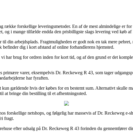
ng række forskellige leveringsmetoder. En af de mest almindelige er for
et, og i mange tilfælde endda den prisbilligste slags levering ved køb 
eller til din arbejdsplads. Fragtmuligheden er godt nok en tak mere pebre
k befinder dig i kort afstand af online forhandlerens hjemsted.
vi har brug for ordren inden for kort tid, og af den grund er det komple
 primære varer, eksempelvis Dr. Reckeweg R 43, som tager udgangspunkt 
medarbejderne har fyraften.
 kun gældende hvis der købes for en bestemt sum. Alternativt skulle man
 at bringe din bestilling til et afhentningssted.
s forskellige netshops, og følgelig har massevis af Dr. Reckeweg e-shops
i fragt.
rehuse efter udsalg på Dr. Reckeweg R 43 forinden du gennemfører din be