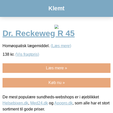
Klemt
Dr. Reckeweg R 45
Homøopatisk lægemiddel.
(Læs mere)
138
kr.
(Vis fragtpris)
Læs mere »
Køb nu »
De mest populære sundheds-webshops er i øjeblikket
Helsebixen.dk
,
Med24.dk
og
Apopro.dk
, som alle har et stort
sortiment til gode priser.