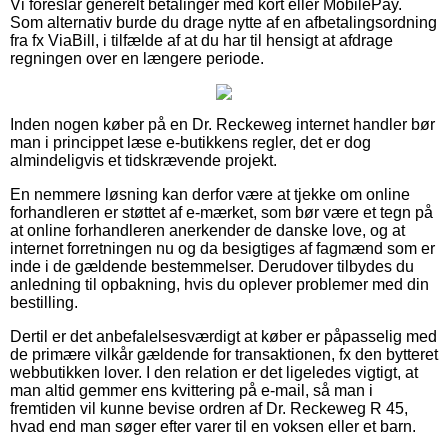
Vi foreslår generelt betalinger med kort eller MobilePay.
Som alternativ burde du drage nytte af en afbetalingsordning
fra fx ViaBill, i tilfælde af at du har til hensigt at afdrage
regningen over en længere periode.
Inden nogen køber på en Dr. Reckeweg internet handler bør
man i princippet læse e-butikkens regler, det er dog
almindeligvis et tidskrævende projekt.
En nemmere løsning kan derfor være at tjekke om online
forhandleren er støttet af e-mærket, som bør være et tegn på
at online forhandleren anerkender de danske love, og at
internet forretningen nu og da besigtiges af fagmænd som er
inde i de gældende bestemmelser. Derudover tilbydes du
anledning til opbakning, hvis du oplever problemer med din
bestilling.
Dertil er det anbefalelsesværdigt at køber er påpasselig med
de primære vilkår gældende for transaktionen, fx den bytteret
webbutikken lover. I den relation er det ligeledes vigtigt, at
man altid gemmer ens kvittering på e-mail, så man i
fremtiden vil kunne bevise ordren af Dr. Reckeweg R 45,
hvad end man søger efter varer til en voksen eller et barn.