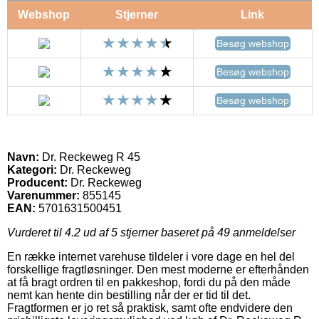
Webshop
Stjerner
Link
Besøg webshop
Besøg webshop
Besøg webshop
Navn:
Dr. Reckeweg R 45
Kategori:
Dr. Reckeweg
Producent:
Dr. Reckeweg
Varenummer:
855145
EAN:
5701631500451
Vurderet til
4.2
ud af 5 stjerner baseret på
49
anmeldelser
En række internet varehuse tildeler i vore dage en hel del
forskellige fragtløsninger. Den mest moderne er efterhånden
at få bragt ordren til en pakkeshop, fordi du på den måde
nemt kan hente din bestilling når der er tid til det.
Fragtformen er jo ret så praktisk, samt ofte endvidere den