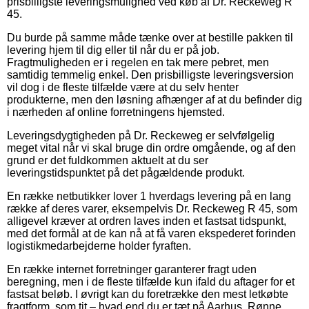
prisbilligste leveringsmulighed ved køb af Dr. Reckeweg R
45.
Du burde på samme måde tænke over at bestille pakken til
levering hjem til dig eller til når du er på job.
Fragtmuligheden er i regelen en tak mere pebret, men
samtidig temmelig enkel. Den prisbilligste leveringsversion
vil dog i de fleste tilfælde være at du selv henter
produkterne, men den løsning afhænger af at du befinder dig
i nærheden af online forretningens hjemsted.
Leveringsdygtigheden på Dr. Reckeweg er selvfølgelig
meget vital når vi skal bruge din ordre omgående, og af den
grund er det fuldkommen aktuelt at du ser
leveringstidspunktet på det pågældende produkt.
En række netbutikker lover 1 hverdags levering på en lang
række af deres varer, eksempelvis Dr. Reckeweg R 45, som
alligevel kræver at ordren laves inden et fastsat tidspunkt,
med det formål at de kan nå at få varen ekspederet forinden
logistikmedarbejderne holder fyraften.
En række internet forretninger garanterer fragt uden
beregning, men i de fleste tilfælde kun ifald du aftager for et
fastsat beløb. I øvrigt kan du foretrække den mest letkøbte
fragtform, som tit – hvad end du er tæt på Aarhus, Rønne