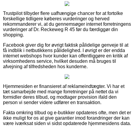
Trustpilot tilbyder flere uafhængige chancer for at fortolke
forskellige tidligere køberes vurderinger og herved
rekommanderer vi, at du gennemsøger internet forretningens
vurderinger af Dr. Reckeweg R 45 før du færdiggør din
shopping.
Facebook giver dig for øvrigt faktisk pålidelige genveje til at
få indblik i netbutikkens pålidelighed. I øvrigt er der endda
internet webshops hvor kunder kan offentliggøre en kritik af
virksomhedens service, hvilket desuden må bruges til
afvejning af tilfredsheden hos kunderne.
Hjemmesiden er finansieret af reklameindtægter. Vi har et
tæt samarbejde med mange forretninger på nettet da vi
formidler deres tilbud, og modtager provision ifald den
person vi sender videre udfører en transaktion.
Fakta omkring tilbud og e-butikker opdateres ofte, men det er
ikke muligt for os at give garantier imod forandringer der kan
være iværksat siden vi sidst opdaterede hjemmesidens data.