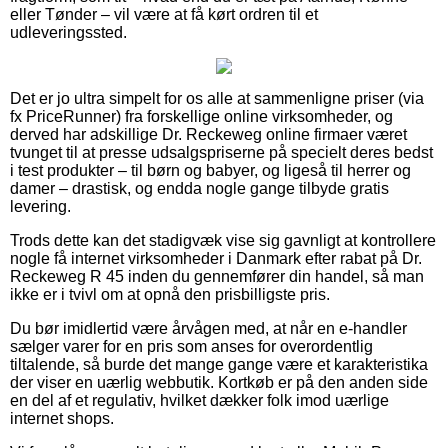
eller Tønder – vil være at få kørt ordren til et
udleveringssted.
Det er jo ultra simpelt for os alle at sammenligne priser (via
fx PriceRunner) fra forskellige online virksomheder, og
derved har adskillige Dr. Reckeweg online firmaer været
tvunget til at presse udsalgspriserne på specielt deres bedst
i test produkter – til børn og babyer, og ligeså til herrer og
damer – drastisk, og endda nogle gange tilbyde gratis
levering.
Trods dette kan det stadigvæk vise sig gavnligt at kontrollere
nogle få internet virksomheder i Danmark efter rabat på Dr.
Reckeweg R 45 inden du gennemfører din handel, så man
ikke er i tvivl om at opnå den prisbilligste pris.
Du bør imidlertid være årvågen med, at når en e-handler
sælger varer for en pris som anses for overordentlig
tiltalende, så burde det mange gange være et karakteristika
der viser en uærlig webbutik. Kortkøb er på den anden side
en del af et regulativ, hvilket dækker folk imod uærlige
internet shops.