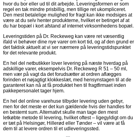
hvor du bor eller ud til dit arbejde. Leveringsformen er som
regel en tak mindre prisbillig, men tillige ret ukompliceret.
Den mest betalelige mulighed for fragt kan ikke modsiges at
være at du selv henter produkterne, hvilket er betinget af at
du har bopæl i kort afstand af internet virksomhedens bopæl.
Leveringstiden på Dr. Reckeweg kan være ret væsentlig
ifald vi behøver dine nye varer om kort tid, og af den grund er
det faktisk aktuelt at vi ser nærmere på leveringstidspunktet
for det relevante produkt.
En hel del netbutikker lover levering på næste hverdag på
adskillige varer, eksempelvis Dr. Reckeweg R 51 – 50 ml,
men vær på vagt da det forudsætter at ordren aflægges
forinden et nøjagtigt klokkeslæt, med hensynstagen til at de
garanteret kan nå at få produktet hen til fragtfirmaet inden
pakkepersonalet tager hjem.
En hel del online varehuse tilbyder levering uden gebyr,
men for det meste er det kun gældende hvis der handles for
en bestemt sum. Alternativt skulle man tage den mest
letkøbte metode til levering, hvilket oftest – ligegyldigt om du
er tæt på Helsingør, Hillerød eller Tønder – vil være at få
dem til at levere ordren til et udleveringssted.