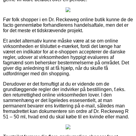
Før folk shopper i en Dr. Reckeweg online butik kunne de de
facto gennemløbe forhandlerens handelsaftale, men det er
for det meste et tidskrævende projekt.
Et andet alternativ kunne måske være at se om online
virksomheden er tilsluttet e-mærket, fordi det længe har
været en indikator for at e-shoppen accepterer de danske
regler, udover at virksomheden hyppigt evalueres af
fagmænd som behersker bestemmelserne på området. Det
giver dig anledning til at få hjælp, når du skulle få
udfordringer med din shopping.
Derudover er det fornuftigt at du er vidende om de
grundlæggende regler der indvirker på bestillingen, f.eks.
den returrettighed online virksomheden lover. I den
sammenhæng er det ligeledes essesentielt, at man
permanent bevarer ens kvittering på e-mail, således man
fremadrettet kan dokumentere sin ordre af Dr. Reckeweg R
51 – 50 ml, hvad end du skal købe til en kvinde eller mand.