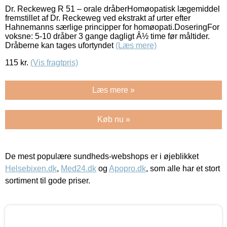
Dr. Reckeweg R 51 – orale dråberHomøopatisk lægemiddel
fremstillet af Dr. Reckeweg ved ekstrakt af urter efter
Hahnemanns særlige principper for homøopati.DoseringFor
voksne: 5-10 dråber 3 gange dagligt Â½ time før måltider.
Dråberne kan tages ufortyndet
(Læs mere)
115
kr.
(Vis fragtpris)
Læs mere »
Køb nu »
De mest populære sundheds-webshops er i øjeblikket
Helsebixen.dk
,
Med24.dk
og
Apopro.dk
, som alle har et stort
sortiment til gode priser.