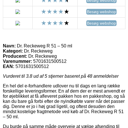
Besøg webshop
Besøg webshop
Besøg webshop
Navn:
Dr. Reckeweg R 51 – 50 ml
Kategori:
Dr. Reckeweg
Producent:
Dr. Reckeweg
Varenummer:
5701631500512
EAN:
5701631500512
Vurderet til
3.8
ud af 5 stjerner baseret på
48
anmeldelser
En hel del e-forhandlere udlover nu til dags en lang række
forskellige leveringsformer. En af dem der er mest anvendt er
for øjeblikket at få afleveret pakken hos en pakkeshop, og så
kan du bare gå forbi efter de nyindkøbte varer når det passer
dig. Denne er jo i høj grad ligetil, og oftest desuden den
mindst kostelige fragtmetode ved køb af Dr. Reckeweg R 51
– 50 ml.
Du burde på samme måde overveje at vælge afsending til