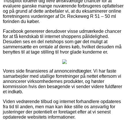
Trustpilot forærer dig flere ønskværdige chancer for at
evaluere ganske mange nuværende forbrugeres opfattelser
og på grund af dette anbefaler vi, at du eksaminerer online
forretningens vurderinger af Dr. Reckeweg R 51 – 50 ml
forinden du køber.
Facebook genererer derudover visse udmærkede chancer
for at få kendskab til internet shoppens pålidelighed.
Desuden ses en del netshops som gør det muligt at
sammensætte en omtale af deres køb, hvilket desuden må
benyttes til at tage stilling til hvor glade kunderne er.
Vores side finansieres af annonceindtægter. Vi har faste
samarbejder med utallige forretninger på nettet eftersom vi
annoncerer virksomhedernes produkter, og høster
kommission hvis den besøgende vi sender videre fuldfører
et indkøb.
Viden vedrørende tilbud og internet forhandlere opdateres
fra tid til anden, men man kan ikke stille os ansvarlig for
justeringer der potentielt er foretaget efter at vi senest
opdaterede websitets informationer.