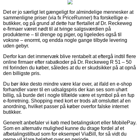
Det er jo særligt let gængeligt for almindelige mennesker at
sammenligne priser (via fx PriceRunner) fra forskellige e-
butikker, og på grund af dette har flertallet af Dr. Reckeweg
e-firmaer været nødt til at tvinge salgsværdien på
produkterne – til drenge og piger, og ligeledes også til
voksne – enormt, og endda nogle gange tilbyde levering
uden gebyr.
Derfor kan det immervæk blive rentabelt at eftergå indtil flere
online firmaer efter rabatkoder på Dr. Reckeweg R 51 – 50
ml forinden du køber, således at du er skudsikker på at opnå
den billigste pris.
Du bør ikke desto mindre være klar over, at ifald en e-shop
forhandler varer til en udsalgspris der kan ses som uhørt
billig, så burde det i nogle tilfælde være et symbol på en fup
e-forretning. Shopping med kort er trods alt omsluttet af en
anordning, hvilket passer på køber overfor falske internet
butikker.
Generelt anbefaler vi køb med betalingskort eller MobilePay.
Som en alternativ mulighed kunne du drage fordel af et
afbetalingstilbud som for eksempel ViaBill, for så vidt du
gerne vil klare beløbet over en periode.