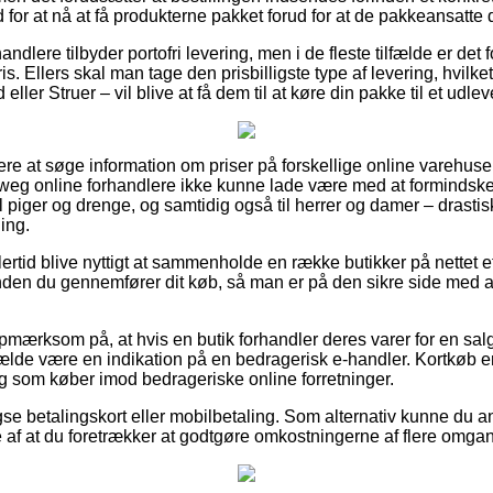
 for at nå at få produkterne pakket forud for at de pakkeansatte
ndlere tilbyder portofri levering, men i de fleste tilfælde er det
ris. Ellers skal man tage den prisbilligste type af levering, hvilke
eller Struer – vil blive at få dem til at køre din pakke til et udle
købere at søge information om priser på forskellige online varehus
eweg online forhandlere ikke kunne lade være med at formindsk
il piger og drenge, og samtidig også til herrer og damer – drast
ing.
ertid blive nyttigt at sammenholde en række butikker på nettet ef
den du gennemfører dit køb, så man er på den sikre side med a
mærksom på, at hvis en butik forhandler deres varer for en salg
ilfælde være en indikation på en bedragerisk e-handler. Kortkøb er
ig som køber imod bedrageriske online forretninger.
se betalingskort eller mobilbetaling. Som alternativ kunne du a
ælde af at du foretrækker at godtgøre omkostningerne af flere omga