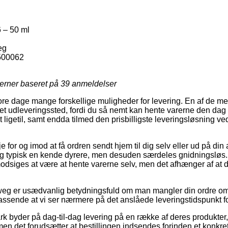
 – 50 ml
eg
500062
jerner baseret på
39
anmeldelser
ore dage mange forskellige muligheder for levering. En af de me
til et udleveringssted, fordi du så nemt kan hente varerne den dag
t ligetil, samt endda tilmed den prisbilligste leveringsløsning 
for og imod at få ordren sendt hjem til dig selv eller ud på din
ig typisk en kende dyrere, men desuden særdeles gnidningsløs.
odsiges at være at hente varerne selv, men det afhænger af at 
weg er usædvanlig betydningsfuld om man mangler din ordre om 
passende at vi ser nærmere på det anslåede leveringstidspunkt fo
rk byder på dag-til-dag levering på en række af deres produkter
n det forudsætter at bestillingen indsendes forinden et konkre