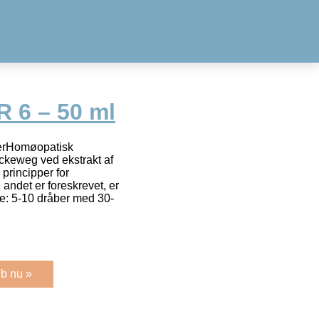
R 6 – 50 ml
berHomøopatisk
eckeweg ved ekstrakt af
principper for
ndet er foreskrevet, er
ne: 5-10 dråber med 30-
b nu »