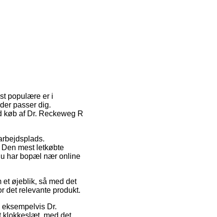
st populære er i
 der passer dig.
ved køb af Dr. Reckeweg R
 arbejdsplads.
 Den mest letkøbte
du har bopæl nær online
et øjeblik, så med det
r det relevante produkt.
, eksempelvis Dr.
t klokkeslæt, med det