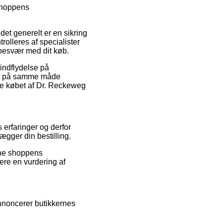
shoppens
det generelt er en sikring
olleres af specialister
r besvær med dit køb.
 indflydelse på
 det på samme måde
re købet af Dr. Reckeweg
s erfaringer og derfor
lægger din bestilling.
ine shoppens
ere en vurdering af
nnoncerer butikkernes