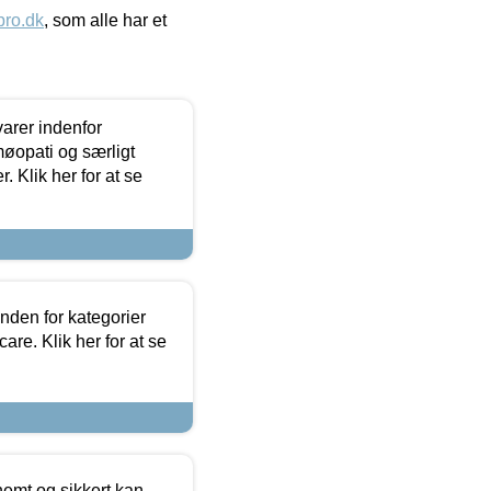
ro.dk
, som alle har et
arer indenfor
møopati og særligt
 Klik her for at se
nden for kategorier
re. Klik her for at se
emt og sikkert kan