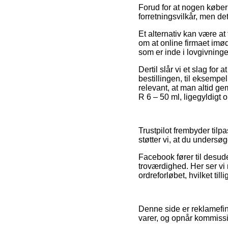
Forud for at nogen købe
forretningsvilkår, men d
Et alternativ kan være at
om at online firmaet imø
som er inde i lovgivninge
Dertil slår vi et slag for
bestillingen, til eksempe
relevant, at man altid g
R 6 – 50 ml, ligegyldigt o
Trustpilot frembyder tilp
støtter vi, at du undersø
Facebook fører til desud
troværdighed. Her ser vi
ordreforløbet, hvilket ti
Denne side er reklamefi
varer, og opnår kommissi