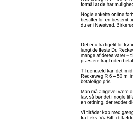
formål at de har mulighed
Nogle enkelte online forha
bestiller for en bestemt p
du er i Næstved, Birkerød 
Det er ultra ligetil for 
langt de fleste Dr. Reck
mange af deres varer – t
præstere fragt uden betal
Til gengæld kan det imidl
Reckeweg R 6 – 50 ml in
betalelige pris.
Man må alligevel være op
lav, så bør det i nogle t
en ordning, der redder d
Vi tilråder køb med gæng
fra f.eks. ViaBill, i tilf