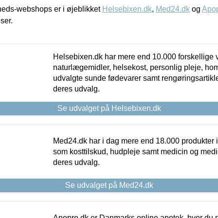
eds-webshops er i øjeblikket
Helsebixen.dk
,
Med24.dk
og
Apop
iser.
Helsebixen.dk har mere end 10.000 forskellige v
naturlægemidler, helsekost, personlig pleje, ho
udvalgte sunde fødevarer samt rengøringsartikler.
deres udvalg.
Se udvalget på Helsebixen.dk
Med24.dk har i dag mere end 18.000 produkter i
som kosttilskud, hudpleje samt medicin og medica
deres udvalg.
Se udvalget på Med24.dk
Apopro.dk er Danmarks online apotek, hvor du n