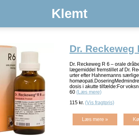
Klemt
Dr. Reckeweg 
Dr. Reckeweg R 6 – orale drå
lægemiddel fremstillet af Dr. R
urter efter Hahnemanns særlige 
homøopati.DoseringMedmindre a
dosis i akutte tilfælde:For voks
60
(Læs mere)
115
kr.
(Vis fragtpris)
Læs mere »
Kø