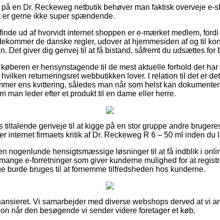
r på en Dr. Reckeweg netbutik behøver man faktisk overveje e-
et er gerne ikke super spændende.
 finde ud af hvorvidt internet shoppen er e-mærket medlem, fordi 
dekommer de danske regler, udover at hjemmesiden af og til kontr
n. Det giver dig genvej til at få bistand, såfremt du udsættes fo
 at køberen er hensynstagende til de mest aktuelle forhold der har
l hvilken returneringsret webbutikken lover. I relation til det er
emmer ens kvittering, således man når som helst kan dokumente
m man leder efter et produkt til en dame eller herre.
as tiltalende genveje til at kigge på en stor gruppe andre brugere
ger internet firmaets kritik af Dr. Reckeweg R 6 – 50 ml inden du 
en nogenlunde hensigtsmæssige løsninger til at få indblik i onl
 mange e-forretninger som giver kunderne mulighed for at registr
llige burde bruges til at fornemme tilfredsheden hos kunderne.
nansieret. Vi samarbejder med diverse webshops derved at vi a
on når den besøgende vi sender videre foretager et køb.