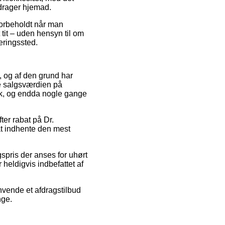
 drager hjemad.
 forbeholdt når man
t tit – uden hensyn til om
veringssted.
e, og af den grund har
e salgsværdien på
isk, og endda nogle gange
ter rabat på Dr.
t indhente den mest
spris der anses for uhørt
 heldigvis indbefattet af
nvende et afdragstilbud
nge.