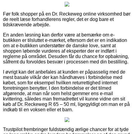
Før folk shopper på en Dr. Reckeweg online virksomhed bør
de reelt læse forhandlerens regler, det er dog bare et
tidskrævende arbejde.
En anden løsning kan derfor være at bemærke om e-
butikken er tilsluttet e-mærket, eftersom det er en indikation
om at e-butikken understøtter de danske love, samt at
shoppen løbende vurderes af eksperter der er indført i
reglerne på området. Desuden får du chance for opbakning,
såfremt du forvoldes besvær i processen med din bestilling.
I øvrigt kan det anbefales at kunden er påpasselig med de
mest basale vilkår der kan håndhæves i forbindelse med
købet, som for eksempel hvilken returrettighed internet
forretningen benytter. I den forbindelse er det tilmed
afgørende, at man når som helst gemmer ens e-mail
kvittering, således man fremadrettet vil kunne vidne om sit
køb af Dr. Reckeweg R 65 – 50 ml, ligegyldigt om man er på
indkøb til en voksen eller et barn.
Trustpilot frembringer fuldstændig ærlige chancer for at tyde