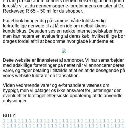
en lang række andre kunders bedømmelser og af den grund
foreslår vi, at du gennemsøger e-forretningens omtaler af Dr.
Reckeweg R 65 – 50 ml før du shopper.
Facebook bringer dig på samme måde fuldstændig
fortræffelige genveje til at få en idé om netbutikkens
kundefokus. Desuden ses en række internet selskaber hvor
man kan notere en evaluering af deres køb, hvilket tillige bør
drages fordel af til at bedømme hvor glade kunderne er.
Dette website er finansieret af annoncer. Vi har samarbejder
med adskillige forretninger på nettet når vi annoncerer deres
varer, og tager betaling i tilfælde af at en af de besøgende på
vores website fuldfører en transaktion.
Viden vedrørende varer og e-forhandlere værnes om
hyppigt, men vi påtager os ikke ansvaret for justeringer der
eventuelt er foretaget efter sidste opdatering af de anvendte
oplysninger.
BITLY:
1
1
1
1
1
1
1
1
1
1
1
1
1
1
1
1
1
1
1
1
1
1
1
1
1
1
1
1
1
1
1
1
1
1
1
1
1
1
1
1
1
1
1
1
1
1
1
1
1
1
1
1
1
1
1
1
1
1
1
1
1
1
1
1
1
1