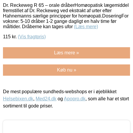
Dr. Reckeweg R 65 – orale dråberHomøopatisk lægemiddel
fremstillet af Dr. Reckeweg ved ekstrakt af urter efter
Hahnemanns særlige principper for homøopati.DoseringFor
voksne: 5-10 dråber 1-2 gange dagligt en halv time før
måltider. Dråberne kan tages ufor
(Læs mere)
115
kr.
(Vis fragtpris)
Læs mere »
Køb nu »
De mest populære sundheds-webshops er i øjeblikket
Helsebixen.dk
,
Med24.dk
og
Apopro.dk
, som alle har et stort
sortiment til gode priser.