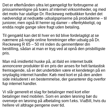
Det er efterhånden ultra let gængeligt for forbrugerne at
prissammenligne på tværs af internet virksomheder, og med
det motiv har utallige Dr. Reckeweg netbutikker fundet det
nødvendigt at nedsætte udsalgspriserne på produkterne – til
juniorer, men også til herrer og damer – eftertrykkeligt, og
endda nogle gange sikre fragt uden betaling.
Til gengæld kan det til hver en tid blive fordelagtigt at se
nærmere på nogle online forretninger efter udsalg på Dr.
Reckeweg R 65 – 50 ml inden du gennemfører din
bestilling, sådan at man er tryg ved at opnå den prisbilligste
pris.
Man må imidlertid huske på, at ifald en internet butik
annoncerer produkter til en pris der anses for helt fantastisk
fremragende, så er det undertiden være et kendetegn på en
snydagtig internet handler. Køb med kort er på den anden
side inkluderet i en bestemmelse, der garanterer dig overfor
fup internet handler.
Vi slår generelt et slag for betalinger med kort eller
betalinger med mobilen. Som en anden løsning bør du
overveje en løsning på afbetaling som f.eks. ViaBill, hvis du
hellere vil afdrage pengene over tid.