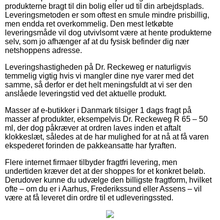
produkterne bragt til din bolig eller ud til din arbejdsplads.
Leveringsmetoden er som oftest en smule mindre prisbillig,
men endda ret overkommelig. Den mest letkøbte
leveringsmåde vil dog utvivlsomt være at hente produkterne
selv, som jo afhænger af at du fysisk befinder dig nær
netshoppens adresse.
Leveringshastigheden på Dr. Reckeweg er naturligvis
temmelig vigtig hvis vi mangler dine nye varer med det
samme, så derfor er det helt meningsfuldt at vi ser den
anslåede leveringstid ved det aktuelle produkt.
Masser af e-butikker i Danmark tilsiger 1 dags fragt på
masser af produkter, eksempelvis Dr. Reckeweg R 65 – 50
ml, der dog påkræver at ordren laves inden et aftalt
klokkeslæt, således at de har mulighed for at nå at få varen
ekspederet forinden de pakkeansatte har fyraften.
Flere internet firmaer tilbyder fragtfri levering, men
undertiden kræver det at der shoppes for et konkret beløb.
Derudover kunne du udvælge den billigste fragtform, hvilket
ofte – om du er i Aarhus, Frederikssund eller Assens – vil
være at få leveret din ordre til et udleveringssted.