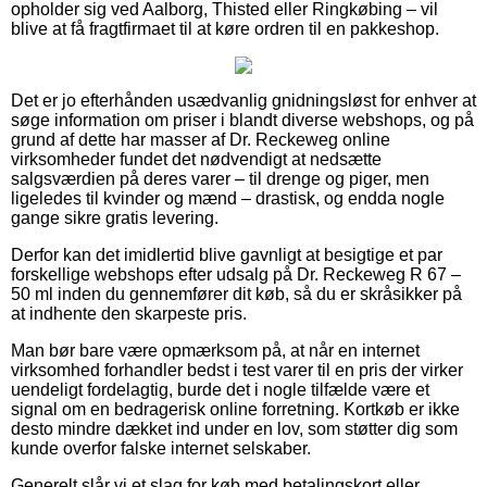
opholder sig ved Aalborg, Thisted eller Ringkøbing – vil
blive at få fragtfirmaet til at køre ordren til en pakkeshop.
Det er jo efterhånden usædvanlig gnidningsløst for enhver at
søge information om priser i blandt diverse webshops, og på
grund af dette har masser af Dr. Reckeweg online
virksomheder fundet det nødvendigt at nedsætte
salgsværdien på deres varer – til drenge og piger, men
ligeledes til kvinder og mænd – drastisk, og endda nogle
gange sikre gratis levering.
Derfor kan det imidlertid blive gavnligt at besigtige et par
forskellige webshops efter udsalg på Dr. Reckeweg R 67 –
50 ml inden du gennemfører dit køb, så du er skråsikker på
at indhente den skarpeste pris.
Man bør bare være opmærksom på, at når en internet
virksomhed forhandler bedst i test varer til en pris der virker
uendeligt fordelagtig, burde det i nogle tilfælde være et
signal om en bedragerisk online forretning. Kortkøb er ikke
desto mindre dækket ind under en lov, som støtter dig som
kunde overfor falske internet selskaber.
Generelt slår vi et slag for køb med betalingskort eller