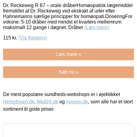
Dr. Reckeweg R 67 – orale dråberHomøopatisk lægemiddel
fremstillet af Dr. Reckeweg ved ekstrakt af urter efter
Hahnemanns særlige principper for homøopati.DoseringFor
voksne: 5-10 dråber med mindst et kvarters mellemrum
maksimalt 12 gange i døgnet. Dråber
(Læs mere)
115
kr.
(Vis fragtpris)
Læs mere »
Køb nu »
De mest populære sundheds-webshops er i øjeblikket
Helsebixen.dk
,
Med24.dk
og
Apopro.dk
, som alle har et stort
sortiment til gode priser.