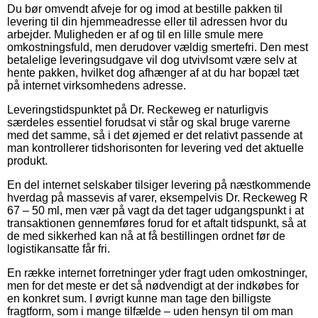
Du bør omvendt afveje for og imod at bestille pakken til
levering til din hjemmeadresse eller til adressen hvor du
arbejder. Muligheden er af og til en lille smule mere
omkostningsfuld, men derudover vældig smertefri. Den mest
betalelige leveringsudgave vil dog utvivlsomt være selv at
hente pakken, hvilket dog afhænger af at du har bopæl tæt
på internet virksomhedens adresse.
Leveringstidspunktet på Dr. Reckeweg er naturligvis
særdeles essentiel forudsat vi står og skal bruge varerne
med det samme, så i det øjemed er det relativt passende at
man kontrollerer tidshorisonten for levering ved det aktuelle
produkt.
En del internet selskaber tilsiger levering på næstkommende
hverdag på massevis af varer, eksempelvis Dr. Reckeweg R
67 – 50 ml, men vær på vagt da det tager udgangspunkt i at
transaktionen gennemføres forud for et aftalt tidspunkt, så at
de med sikkerhed kan nå at få bestillingen ordnet før de
logistikansatte får fri.
En række internet forretninger yder fragt uden omkostninger,
men for det meste er det så nødvendigt at der indkøbes for
en konkret sum. I øvrigt kunne man tage den billigste
fragtform, som i mange tilfælde – uden hensyn til om man