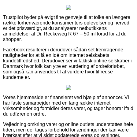
Trustpilot byder på evigt fine genveje til at tolke en længere
række forhenværende konsumenters oplevelser og herved
er det prisværdigt, at du analyserer netbutikkens
anmeldelser af Dr. Reckeweg R 67 – 50 ml forud for at du
shopper.
Facebook resulterer i derudover sådan set fremragende
muligheder for at få en idé om internet selskabets
kundetilfredshed. Derudover ser vi faktisk online selskaber i
Danmark hvor folk kan ytre en vurdering af ordreforløbet,
som også kan anvendes til at vurdere hvor tilfredse
kunderne er.
Vores hjemmeside er finansieret ved hjælp af annoncer. Vi
har faste samarbejder med en lang række internet
virksomheder og formidler deres varer, og tager honorar ifald
du udfører en ordre.
Vejledning omkring varer og online outlets understøttes hele
tiden, men der tages forbehold for ændringer der kan være
iværksat efter at vi sidst opdaterede vores oplysninger.