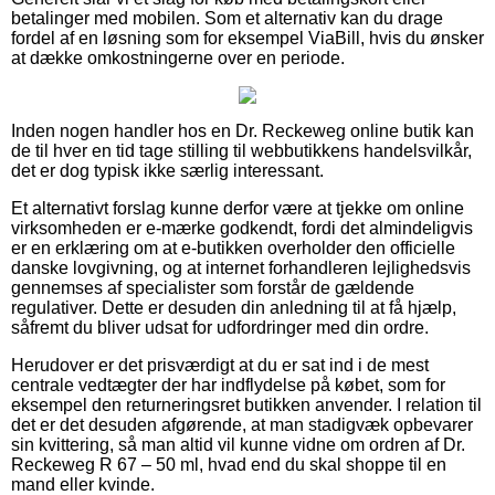
betalinger med mobilen. Som et alternativ kan du drage
fordel af en løsning som for eksempel ViaBill, hvis du ønsker
at dække omkostningerne over en periode.
Inden nogen handler hos en Dr. Reckeweg online butik kan
de til hver en tid tage stilling til webbutikkens handelsvilkår,
det er dog typisk ikke særlig interessant.
Et alternativt forslag kunne derfor være at tjekke om online
virksomheden er e-mærke godkendt, fordi det almindeligvis
er en erklæring om at e-butikken overholder den officielle
danske lovgivning, og at internet forhandleren lejlighedsvis
gennemses af specialister som forstår de gældende
regulativer. Dette er desuden din anledning til at få hjælp,
såfremt du bliver udsat for udfordringer med din ordre.
Herudover er det prisværdigt at du er sat ind i de mest
centrale vedtægter der har indflydelse på købet, som for
eksempel den returneringsret butikken anvender. I relation til
det er det desuden afgørende, at man stadigvæk opbevarer
sin kvittering, så man altid vil kunne vidne om ordren af Dr.
Reckeweg R 67 – 50 ml, hvad end du skal shoppe til en
mand eller kvinde.