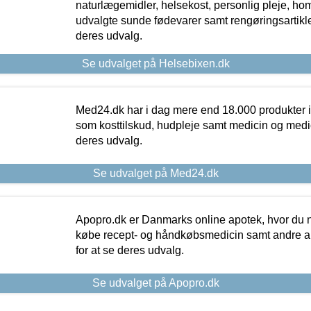
naturlægemidler, helsekost, personlig pleje, ho
udvalgte sunde fødevarer samt rengøringsartikler.
deres udvalg.
Se udvalget på Helsebixen.dk
Med24.dk har i dag mere end 18.000 produkter i
som kosttilskud, hudpleje samt medicin og medica
deres udvalg.
Se udvalget på Med24.dk
Apopro.dk er Danmarks online apotek, hvor du n
købe recept- og håndkøbsmedicin samt andre ap
for at se deres udvalg.
Se udvalget på Apopro.dk