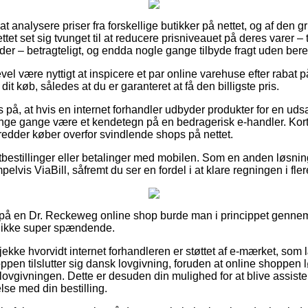
e at analysere priser fra forskellige butikker på nettet, og af den 
et set sig tvunget til at reducere prisniveauet på deres varer – t
der – betragteligt, og endda nogle gange tilbyde fragt uden ber
evel være nyttigt at inspicere et par online varehuse efter raba
t køb, således at du er garanteret at få den billigste pris.
 på, at hvis en internet forhandler udbyder produkter for en uds
mange gange være et kendetegn på en bedragerisk e-handler. Kort
edder køber overfor svindlende shops på nettet.
rtbestillinger eller betalinger med mobilen. Som en anden løsni
lvis ViaBill, såfremt du ser en fordel i at klare regningen i fler
ler på en Dr. Reckeweg online shop burde man i princippet genn
s ikke super spændende.
tjekke hvorvidt internet forhandleren er støttet af e-mærket, som
ppen tilslutter sig dansk lovgivning, foruden at online shoppen
i lovgivningen. Dette er desuden din mulighed for at blive assist
else med din bestilling.