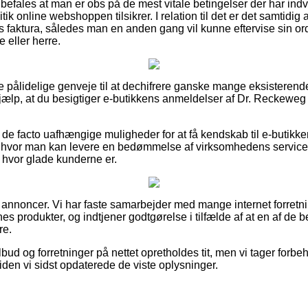
befales at man er obs på de mest vitale betingelser der har indv
tik online webshoppen tilsikrer. I relation til det er det samtidi
 faktura, således man en anden gang vil kunne eftervise sin o
 eller herre.
le pålidelige genveje til at dechifrere ganske mange eksistere
hjælp, at du besigtiger e-butikkens anmeldelser af Dr. Reckeweg
de facto uafhængige muligheder for at få kendskab til e-butikk
t hvor man kan levere en bedømmelse af virksomhedens service,
k i hvor glade kunderne er.
f annoncer. Vi har faste samarbejder med mange internet forretni
es produkter, og indtjener godtgørelse i tilfælde af at en af de
re.
bud og forretninger på nettet opretholdes tit, men vi tager forbe
siden vi sidst opdaterede de viste oplysninger.