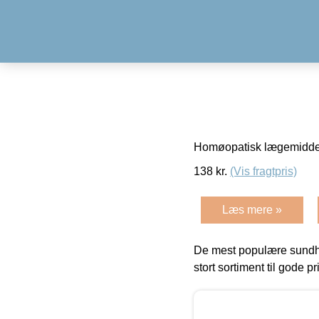
Homøopatisk lægemidde
138
kr.
(Vis fragtpris)
Læs mere »
De mest populære sundh
stort sortiment til gode pr