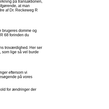
irkning på transaktionen,
g afgørende, at man
rdre af Dr. Reckeweg R
nde brugeres domme og
 R 68 forinden du
ens troværdighed. Her ser
 som lige så vel burde
nger eftersom vi
 besøgende på vores
hold for ændringer der