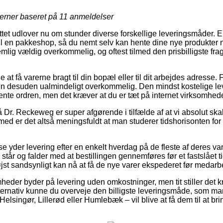
jerner baseret på
11
anmeldelser
ettet udlover nu om stunder diverse forskellige leveringsmåder. 
til en pakkeshop, så du nemt selv kan hente dine nye produkter n
mlig vældig overkommelig, og oftest tilmed den prisbilligste fra
at få varerne bragt til din bopæl eller til dit arbejdes adresse.
men desuden ualmindeligt overkommelig. Den mindst kostelige leve
hente ordren, men det kræver at du er tæt på internet virksomhe
Dr. Reckeweg er super afgørende i tilfælde af at vi absolut ska
jemed er det altså meningsfuldt at man studerer tidshorisonten for
se yder levering efter en enkelt hverdag på de fleste af deres 
tår og falder med at bestillingen gennemføres før et fastslået 
øjst sandsynligt kan nå at få de nye varer ekspederet før medar
heder byder på levering uden omkostninger, men tit stiller det k
lternativ kunne du overveje den billigste leveringsmåde, som 
elsingør, Lillerød eller Humlebæk – vil blive at få dem til at bri