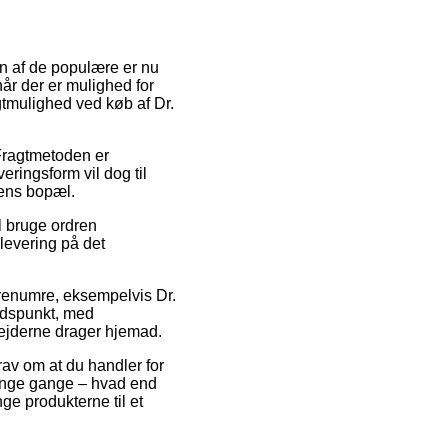
En af de populære er nu
år der er mulighed for
gtmulighed ved køb af Dr.
 Fragtmetoden er
ringsform vil dog til
dens bopæl.
l bruge ordren
 levering på det
varenumre, eksempelvis Dr.
tidspunkt, med
bejderne drager hjemad.
rav om at du handler for
mange gange – hvad end
nge produkterne til et