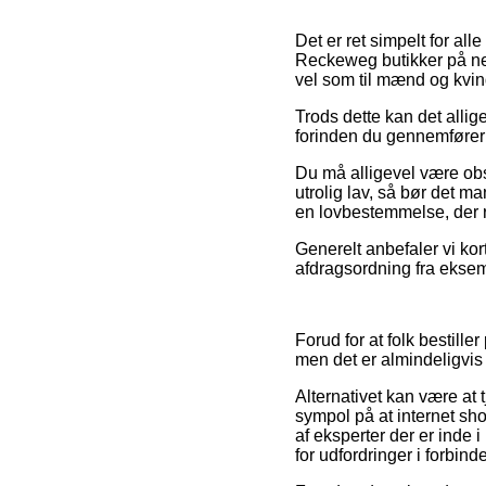
Det er ret simpelt for all
Reckeweg butikker på nett
vel som til mænd og kvin
Trods dette kan det allig
forinden du gennemfører di
Du må alligevel være obs
utrolig lav, så bør det 
en lovbestemmelse, der r
Generelt anbefaler vi ko
afdragsordning fra eksempe
Forud for at folk bestil
men det er almindeligvi
Alternativet kan være at 
sympol på at internet sho
af eksperter der er inde 
for udfordringer i forbind