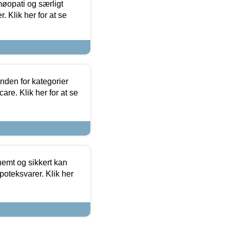
møopati og særligt
 Klik her for at se
nden for kategorier
re. Klik her for at se
emt og sikkert kan
oteksvarer. Klik her