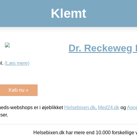
Klemt
Dr. Reckeweg 
l.
(Læs mere)
Køb nu »
eds-webshops er i øjeblikket
Helsebixen.dk
,
Med24.dk
og
Apop
iser.
Helsebixen.dk har mere end 10.000 forskellige v