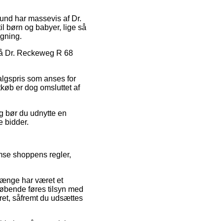
grund har massevis af Dr.
il børn og babyer, lige så
egning.
t på Dr. Reckeweg R 68
algspris som anses for
køb er dog omsluttet af
ng bør du udnytte en
e bidder.
emse shoppens regler,
 længe har været et
 løbende føres tilsyn med
eret, såfremt du udsættes