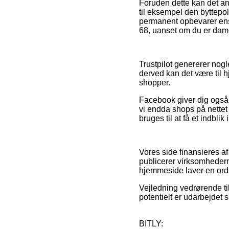
Foruden dette kan det an
til eksempel den byttepoli
permanent opbevarer ens
68, uanset om du er dame
Trustpilot genererer nog
derved kan det være til 
shopper.
Facebook giver dig også 
vi endda shops på nette
bruges til at få et indbli
Vores side finansieres a
publicerer virksomhedern
hjemmeside laver en ord
Vejledning vedrørende til
potentielt er udarbejdet 
BITLY: