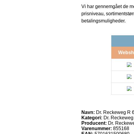
Vi har gennemgået de mes
prisniveau, sortimentstø
betalingsmuligheder.
Websh
Navn:
Dr. Reckeweg R 
Kategori:
Dr. Reckeweg
Producent:
Dr. Reckew
Varenummer:
855168
EAN:
5701631500680