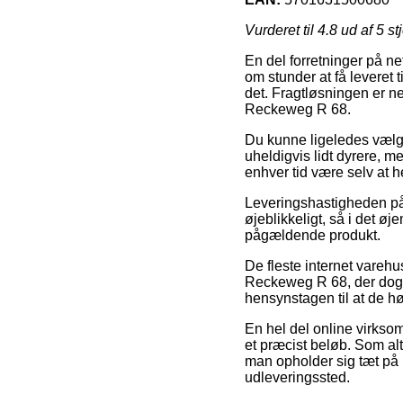
Vurderet til
4.8
ud af 5 st
En del forretninger på n
om stunder at få leveret 
det. Fragtløsningen er ne
Reckeweg R 68.
Du kunne ligeledes vælge 
uheldigvis lidt dyrere, 
enhver tid være selv at 
Leveringshastigheden på 
øjeblikkeligt, så i det ø
pågældende produkt.
De fleste internet varehu
Reckeweg R 68, der dog s
hensynstagen til at de h
En hel del online virksom
et præcist beløb. Som a
man opholder sig tæt på H
udleveringssted.