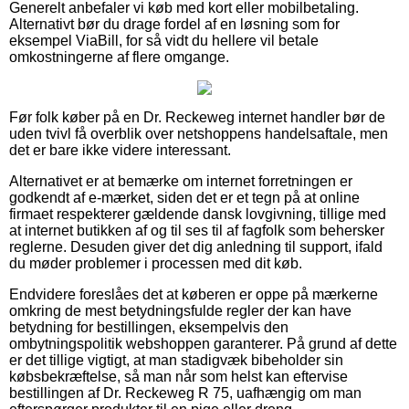
Generelt anbefaler vi køb med kort eller mobilbetaling.
Alternativt bør du drage fordel af en løsning som for
eksempel ViaBill, for så vidt du hellere vil betale
omkostningerne af flere omgange.
Før folk køber på en Dr. Reckeweg internet handler bør de
uden tvivl få overblik over netshoppens handelsaftale, men
det er bare ikke videre interessant.
Alternativet er at bemærke om internet forretningen er
godkendt af e-mærket, siden det er et tegn på at online
firmaet respekterer gældende dansk lovgivning, tillige med
at internet butikken af og til ses til af fagfolk som behersker
reglerne. Desuden giver det dig anledning til support, ifald
du møder problemer i processen med dit køb.
Endvidere foreslåes det at køberen er oppe på mærkerne
omkring de mest betydningsfulde regler der kan have
betydning for bestillingen, eksempelvis den
ombytningspolitik webshoppen garanterer. På grund af dette
er det tillige vigtigt, at man stadigvæk bibeholder sin
købsbekræftelse, så man når som helst kan eftervise
bestillingen af Dr. Reckeweg R 75, uafhængig om man