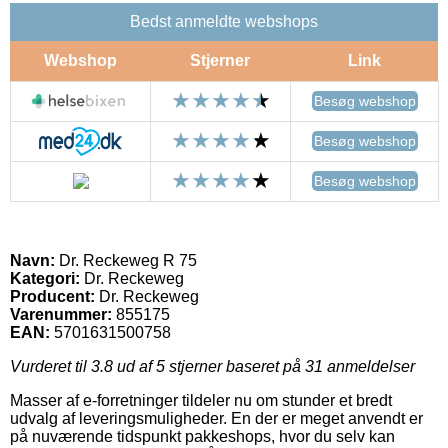
Bedst anmeldte webshops
Webshop
Stjerner
Link
Besøg webshop
Besøg webshop
Besøg webshop
Navn:
Dr. Reckeweg R 75
Kategori:
Dr. Reckeweg
Producent:
Dr. Reckeweg
Varenummer:
855175
EAN:
5701631500758
Vurderet til
3.8
ud af 5 stjerner baseret på
31
anmeldelser
Masser af e-forretninger tildeler nu om stunder et bredt
udvalg af leveringsmuligheder. En der er meget anvendt er
på nuværende tidspunkt pakkeshops, hvor du selv kan