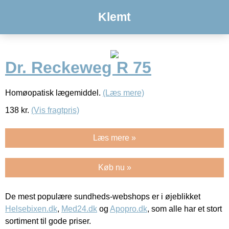
Klemt
Dr. Reckeweg R 75
Homøopatisk lægemiddel.
(Læs mere)
138
kr.
(Vis fragtpris)
Læs mere »
Køb nu »
De mest populære sundheds-webshops er i øjeblikket
Helsebixen.dk
,
Med24.dk
og
Apopro.dk
, som alle har et stort
sortiment til gode priser.