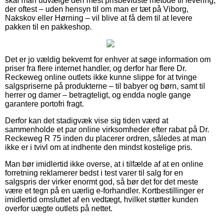
skal man udvælge den mest prisbevidste metode til levering,
der oftest – uden hensyn til om man er tæt på Viborg,
Nakskov eller Hørning – vil blive at få dem til at levere
pakken til en pakkeshop.
Det er jo vældig bekvemt for enhver at søge information om
priser fra flere internet handler, og derfor har flere Dr.
Reckeweg online outlets ikke kunne slippe for at tvinge
salgspriserne på produkterne – til babyer og børn, samt til
herrer og damer – betragteligt, og endda nogle gange
garantere portofri fragt.
Derfor kan det stadigvæk vise sig tiden værd at
sammenholde et par online virksomheder efter rabat på Dr.
Reckeweg R 75 inden du placerer ordren, således at man
ikke er i tvivl om at indhente den mindst kostelige pris.
Man bør imidlertid ikke overse, at i tilfælde af at en online
forretning reklamerer bedst i test varer til salg for en
salgspris der virker enormt god, så bør det for det meste
være et tegn på en uærlig e-forhandler. Kortbestillinger er
imidlertid omsluttet af en vedtægt, hvilket støtter kunden
overfor uægte outlets på nettet.