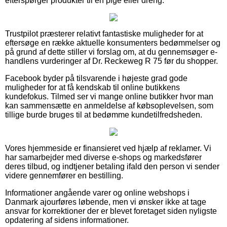
efterspørger produkter til en pige eller dreng.
Trustpilot præsterer relativt fantastiske muligheder for at
eftersøge en række aktuelle konsumenters bedømmelser og
på grund af dette stiller vi forslag om, at du gennemsøger e-
handlens vurderinger af Dr. Reckeweg R 75 før du shopper.
Facebook byder på tilsvarende i højeste grad gode
muligheder for at få kendskab til online butikkens
kundefokus. Tilmed ser vi mange online butikker hvor man
kan sammensætte en anmeldelse af købsoplevelsen, som
tillige burde bruges til at bedømme kundetilfredsheden.
Vores hjemmeside er finansieret ved hjælp af reklamer. Vi
har samarbejder med diverse e-shops og markedsfører
deres tilbud, og indtjener betaling ifald den person vi sender
videre gennemfører en bestilling.
Informationer angående varer og online webshops i
Danmark ajourføres løbende, men vi ønsker ikke at tage
ansvar for korrektioner der er blevet foretaget siden nyligste
opdatering af sidens informationer.