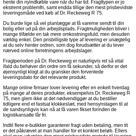
hente din nyindkøbte vare når du har tid. Fragttypen er jo
ekstremt problemfri, samt endda tillige den mest prisbevidste
leveringsmåde ved køb af Dr. Reckeweg R 75.
Du burde lige så vel planlægge at få varerne sendt til din
bolig eller ud på din arbejdsplads. Fragtmuligheden bliver i
mange tilfælde en tak mere omkostningsfuld, men desuden
vældig enkel. Den prisbilligste type af levering er unægtelig
at du selv henter ordren, som dog forudsætter at du lever
nærved online forretningens arbejdslager.
Fragtperioden på Dr. Reckeweg er naturligvis ret så vital
ifald du behøver din ordre om få sekunder, så derfor er det
øjensynligt klogt at du gransker den forventede
leveringsdato for det relevante produkt.
Mange online firmaer lover levering efter en enkelt hverdag
på mange af deres produkter, eksempelvis Dr. Reckeweg R
75, men glem ikke at det nødvendiggør at du bestiller
tidligere end et fastsat klokkeslæt, med hensynstagen til at
de sandsynligvis kan nå at få varen fikset forinden de
logistikansatte får fri.
Indtil flere e-butikker garanterer fragt uden betaling, men tit
er det påkrævet at man handler for et konkret beløb. Ellers