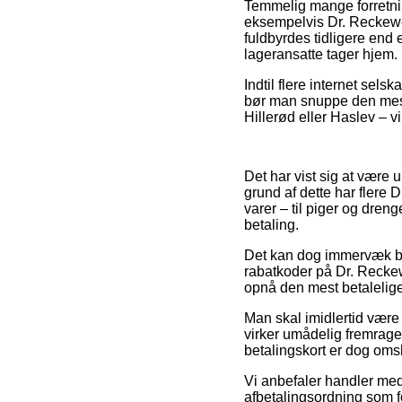
Temmelig mange forretnin
eksempelvis Dr. Reckeweg
fuldbyrdes tidligere end 
lageransatte tager hjem.
Indtil flere internet sels
bør man snuppe den mest
Hillerød eller Haslev – vi
Det har vist sig at være 
grund af dette har flere
varer – til piger og dre
betaling.
Det kan dog immervæk bli
rabatkoder på Dr. Reckew
opnå den mest betalelige
Man skal imidlertid være
virker umådelig fremrage
betalingskort er dog omslu
Vi anbefaler handler med
afbetalingsordning som fo