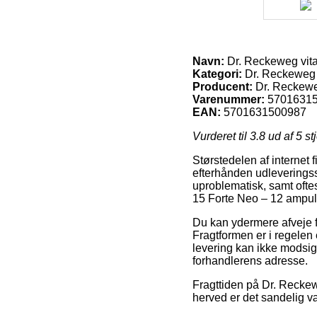
Navn:
Dr. Reckeweg vita
Kategori:
Dr. Reckeweg
Producent:
Dr. Reckew
Varenummer:
5701631
EAN:
5701631500987
Vurderet til
3.8
ud af 5 st
Størstedelen af internet 
efterhånden udleveringsst
uproblematisk, samt ofte
15 Forte Neo – 12 ampull
Du kan ydermere afveje for
Fragtformen er i regelen
levering kan ikke modsige
forhandlerens adresse.
Fragttiden på Dr. Reckew
herved er det sandelig væ