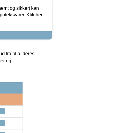
emt og sikkert kan
oteksvarer. Klik her
 fra bl.a. deres
mer og