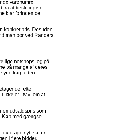
gende varenumre,
fra at bestillingen
ne klar forinden de
r en konkret pris. Desuden
end man bor ved Randers,
skellige netshops, og på
erne på mange af deres
e yde fragt uden
etagender efter
ikke er i tvivl om at
or en udsalgspris som
ing. Køb med gængse
 du drage nytte af en
en i flere bidder.