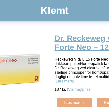
Klemt
Dr. Reckeweg 
Forte Neo – 12
Reckeweg Vita C 15 Forte Neo 
drikkeampullerHomøopatisk læge
Dr. Reckeweg ved ekstrakt af u
særlige principper for homøopa
dagligt en halv time før et målt
(Læs mere)
187
kr.
(Vis fragtpris)
Læs mere »
Kø