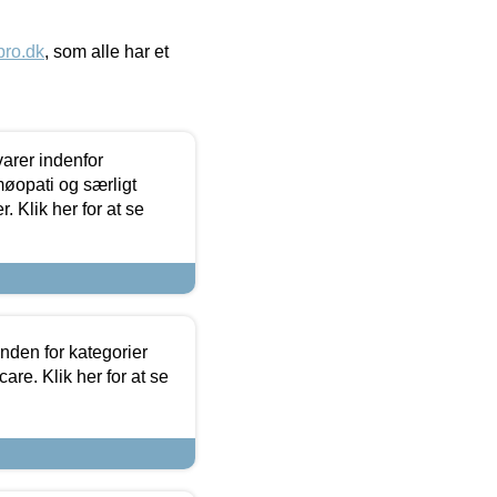
ro.dk
, som alle har et
arer indenfor
møopati og særligt
 Klik her for at se
nden for kategorier
re. Klik her for at se