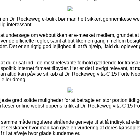
r i en Dr. Reckeweg e-butik bør man helt sikkert gennemlæse w
lig interessant.
 at undersøge om webbutikken er e-mærket medlem, grundet at d
lever de officielle regler, samt at butikken en gang i mellem besig
et. Det er en rigtig god lejlighed til at få hjælp, ifald du opleve
r at du er sat ind i de mest relevante forhold gældende for transa
litik internet firmaet tilbyder. Her er det i øvrigt relevant, at 
man altid kan påvise sit køb af Dr. Reckeweg vita-C 15 Forte Ne
 eller dreng.
øjeste grad solide muligheder for at betragte en stor portion tidli
du læser online webshoppens kritik af Dr. Reckeweg vita-C 15 F
samme måde regulære strålende genveje til at få indtryk af e-fi
rnet selskaber hvor man kan give en vurdering af deres købsopl
 til at afveje hvor glade kunderne er.