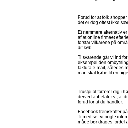
Forud for at folk shoppe
det er dog oftest ikke sær
Et nemmere alternativ er
af at online firmaet efter
forstår vilkårene på områd
dit køb.
Tilsvarende går vi ind fo
eksempel den ombytningspo
faktura e-mail, således 
man skal købe til en pige
Trustpilot forærer dig i h
derved anbefaler vi, at 
forud for at du handler.
Facebook fremskaffer på 
Tilmed ser vi nogle inte
måde bør drages fordel af