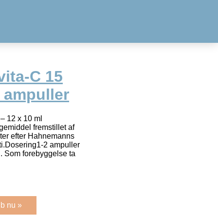
vita-C 15
 ampuller
– 12 x 10 ml
middel fremstillet af
rter efter Hahnemanns
ti.Dosering1-2 ampuller
id. Som forebyggelse ta
b nu »