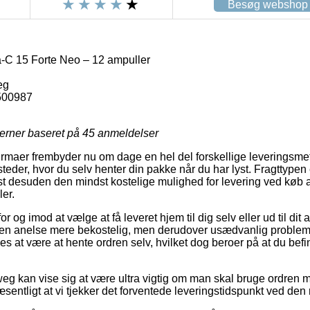
Besøg webshop
-C 15 Forte Neo – 12 ampuller
eg
500987
jerner baseret på
45
anmeldelser
firmaer frembyder nu om dage en hel del forskellige leveringsmeto
eder, hvor du selv henter din pakke når du har lyst. Fragttypen 
st desuden den mindst kostelige mulighed for levering ved køb 
er.
 og imod at vælge at få leveret hjem til dig selv eller ud til dit
 en anelse mere bekostelig, men derudover usædvanlig problemfr
s at være at hente ordren selv, hvilket dog beroer på at du befin
eg kan vise sig at være ultra vigtig om man skal bruge ordren
sentligt at vi tjekker det forventede leveringstidspunkt ved den 