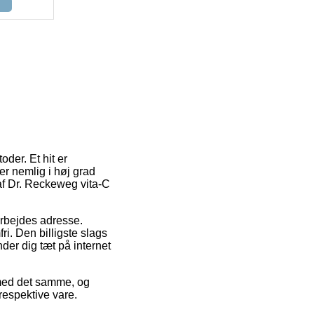
der. Et hit er
er nemlig i høj grad
af Dr. Reckeweg vita-C
 arbejdes adresse.
i. Den billigste slags
der dig tæt på internet
 med det samme, og
respektive vare.