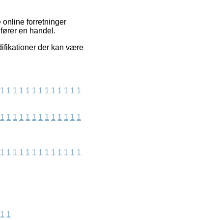
 online forretninger
fører en handel.
ifikationer der kan være
1
1
1
1
1
1
1
1
1
1
1
1
1
1
1
1
1
1
1
1
1
1
1
1
1
1
1
1
1
1
1
1
1
1
1
1
1
1
1
1
1