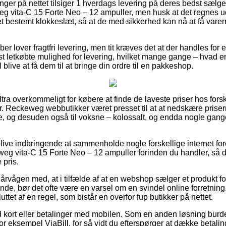
ger på nettet tilsiger 1 hverdags levering på deres bedst sæl
 vita-C 15 Forte Neo – 12 ampuller, men husk at det regnes ud 
et bestemt klokkeslæt, så at de med sikkerhed kan nå at få varer
kaber lover fragtfri levering, men tit kræves det at der handles fo
 letkøbte mulighed for levering, hvilket mange gange – hvad 
l blive at få dem til at bringe din ordre til en pakkeshop.
ultra overkommeligt for købere at finde de laveste priser hos for
 Dr. Reckeweg webbutikker været presset til at at nedskære pris
nge, og desuden også til voksne – kolossalt, og endda nogle gang
ve indbringende at sammenholde nogle forskellige internet for
eg vita-C 15 Forte Neo – 12 ampuller forinden du handler, så du 
 pris.
 årvågen med, at i tilfælde af at en webshop sælger et produkt f
nde, bør det ofte være en varsel om en svindel online forretn
ttet af en regel, som bistår en overfor fup butikker på nettet.
 kort eller betalinger med mobilen. Som en anden løsning burde
r eksempel ViaBill, for så vidt du efterspørger at dække betaling