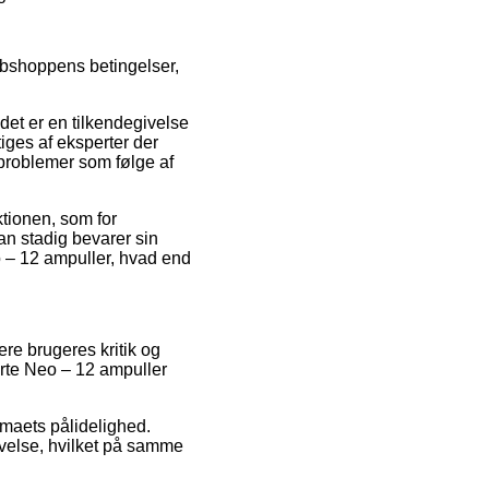
ebshoppens betingelser,
et er en tilkendegivelse
tiges af eksperter der
r problemer som følge af
ktionen, som for
man stadig bevarer sin
o – 12 ampuller, hvad end
gere brugeres kritik og
orte Neo – 12 ampuller
rmaets pålidelighed.
evelse, hvilket på samme