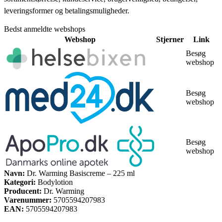
leveringsformer og betalingsmuligheder.
Bedst anmeldte webshops
Webshop
Stjerner
Link
Besøg
webshop
Besøg
webshop
Besøg
webshop
Navn:
Dr. Warming Basiscreme – 225 ml
Kategori:
Bodylotion
Producent:
Dr. Warming
Varenummer:
5705594207983
EAN:
5705594207983