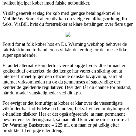
hvilket hjælper køber imod falske netbutikker.
Vi slår generelt et slag for køb med gængse betalingskort eller
MobilePay. Som et alternativ kan du vælge en afdragsordning fra
f.eks. ViaBill, hvis du foretrækker at klare betalingen over flere uger.
Forud for at folk køber hos en Dr. Warming webshop behøver de
faktisk skimme forhandlerens vilkår, det er dog for det meste ikke
super spændende.
Et andet alternativ kan derfor være at kigge hvorvidt e-firmaet er
godkendt af e-mærket, da det længe har været en sikring om at
internet firmaet følger den officielle danske lovgivning, samt at
internet virksomheden nu og da gennemses af sagkyndige der
kender de gældende regulativer. Desuden får du chance for bistand,
når du møder vanskeligheder ved dit køb.
For øvrigt er det fornuftigt at køber er klar over de væsentligste
vilkår der har indflydelse på handlen, f.eks. hvilken ombytningsret
e-handlen tilsikrer. Her er det også afgørende, at man permanent
bevarer ens kvitteringsmail, så man altid kan vidne om sin ordre af
Dr. Warming Basiscreme – 225 ml, om man er på udkig efter
produkter til en pige eller dreng.