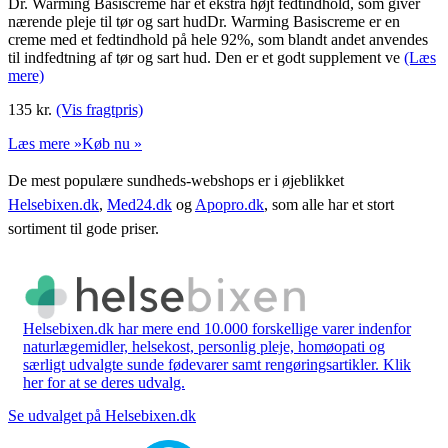
Dr. Warming Basiscreme har et ekstra højt fedtindhold, som giver
nærende pleje til tør og sart hudDr. Warming Basiscreme er en
creme med et fedtindhold på hele 92%, som blandt andet anvendes
til indfedtning af tør og sart hud. Den er et godt supplement ve
(Læs
mere)
135
kr.
(Vis fragtpris)
Læs mere »
Køb nu »
De mest populære sundheds-webshops er i øjeblikket
Helsebixen.dk
,
Med24.dk
og
Apopro.dk
, som alle har et stort
sortiment til gode priser.
Helsebixen.dk har mere end 10.000 forskellige varer indenfor
naturlægemidler, helsekost, personlig pleje, homøopati og
særligt udvalgte sunde fødevarer samt rengøringsartikler. Klik
her for at se deres udvalg.
Se udvalget på Helsebixen.dk