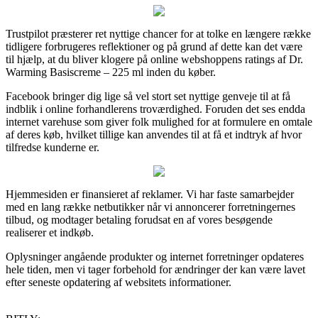
Trustpilot præsterer ret nyttige chancer for at tolke en længere række
tidligere forbrugeres reflektioner og på grund af dette kan det være
til hjælp, at du bliver klogere på online webshoppens ratings af Dr.
Warming Basiscreme – 225 ml inden du køber.
Facebook bringer dig lige så vel stort set nyttige genveje til at få
indblik i online forhandlerens troværdighed. Foruden det ses endda
internet varehuse som giver folk mulighed for at formulere en omtale
af deres køb, hvilket tillige kan anvendes til at få et indtryk af hvor
tilfredse kunderne er.
Hjemmesiden er finansieret af reklamer. Vi har faste samarbejder
med en lang række netbutikker når vi annoncerer forretningernes
tilbud, og modtager betaling forudsat en af vores besøgende
realiserer et indkøb.
Oplysninger angående produkter og internet forretninger opdateres
hele tiden, men vi tager forbehold for ændringer der kan være lavet
efter seneste opdatering af websitets informationer.