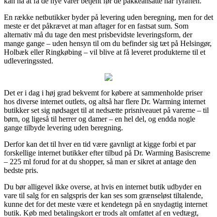
kan nå at få de nye varer betjent før de pakkeansatte har fyraften.
En række netbutikker byder på levering uden beregning, men for det
meste er det påkrævet at man aftager for en fastsat sum. Som
alternativ må du tage den mest prisbevidste leveringsform, der
mange gange – uden hensyn til om du befinder sig tæt på Helsingør,
Holbæk eller Ringkøbing – vil blive at få leveret produkterne til et
udleveringssted.
Det er i dag i høj grad bekvemt for købere at sammenholde priser
hos diverse internet outlets, og altså har flere Dr. Warming internet
butikker set sig nødsaget til at nedsætte prisniveauet på varerne – til
børn, og ligeså til herrer og damer – en hel del, og endda nogle
gange tilbyde levering uden beregning.
Derfor kan det til hver en tid være gavnligt at kigge forbi et par
forskellige internet butikker efter tilbud på Dr. Warming Basiscreme
– 225 ml forud for at du shopper, så man er sikret at antage den
bedste pris.
Du bør alligevel ikke overse, at hvis en internet butik udbyder en
vare til salg for en salgspris der kan ses som grænseløst tiltalende,
kunne det for det meste være et kendetegn på en snydagtig internet
butik. Køb med betalingskort er trods alt omfattet af en vedtægt,