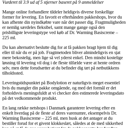
Vurderet til
3.9
ud af 5 stjerner baseret på
9
anmeldelser
Mange online forhandlere tildeler heldigvis diverse forskellige
former for levering. En favorit er efterhånden pakkeshops, hvor du
kan afhente din nyindkøbte vare når det passer dig. Fragtmuligheden
er nemlig særdeles fleksibel, samt mange gange også den
prisbilligste leveringstype ved køb af Dr. Warming Basiscreme –
225 ml.
Du kan alternativt beslutte dig for at få pakken bragt hjem til dig
eller til når du er på job. Fragtmetoden bliver almindeligvis en sjat
mere bekostelig, men lige så vel yderst enkel. Den mindst kostelige
løsning til levering vil dog i de fleste tilfælde være at hente ordren
selv, men dette forudsætter at du befinder dig tæt på netbutikkens
tilholdssted.
Leveringstidspunktet på Bodylotion er naturligvis meget essentiel
hvis du mangler din pakke omgående, og med det formål er det
forholdsvis meningsfuldt at vi checker den estimerede leveringsdato
på det vedkommende produkt.
En lang række netshops i Danmark garanterer levering efter en
enkelt hverdag på de fleste af deres varenumre, eksempelvis Dr.
Warming Basiscreme – 225 ml, men husk at det antager at du
bestiller forud for et givent klokkeslæt, således at de med sikkerhed