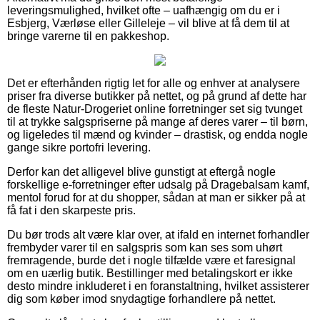
leveringsmulighed, hvilket ofte – uafhængig om du er i
Esbjerg, Værløse eller Gilleleje – vil blive at få dem til at
bringe varerne til en pakkeshop.
Det er efterhånden rigtig let for alle og enhver at analysere
priser fra diverse butikker på nettet, og på grund af dette har
de fleste Natur-Drogeriet online forretninger set sig tvunget
til at trykke salgspriserne på mange af deres varer – til børn,
og ligeledes til mænd og kvinder – drastisk, og endda nogle
gange sikre portofri levering.
Derfor kan det alligevel blive gunstigt at eftergå nogle
forskellige e-forretninger efter udsalg på Dragebalsam kamf,
mentol forud for at du shopper, sådan at man er sikker på at
få fat i den skarpeste pris.
Du bør trods alt være klar over, at ifald en internet forhandler
frembyder varer til en salgspris som kan ses som uhørt
fremragende, burde det i nogle tilfælde være et faresignal
om en uærlig butik. Bestillinger med betalingskort er ikke
desto mindre inkluderet i en foranstaltning, hvilket assisterer
dig som køber imod snydagtige forhandlere på nettet.