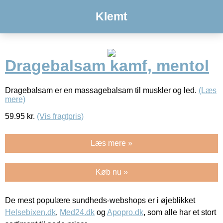
Klemt
Dragebalsam kamf, mentol
Dragebalsam er en massagebalsam til muskler og led.
(Læs
mere)
59.95
kr.
(Vis fragtpris)
Læs mere »
Køb nu »
De mest populære sundheds-webshops er i øjeblikket
Helsebixen.dk
,
Med24.dk
og
Apopro.dk
, som alle har et stort