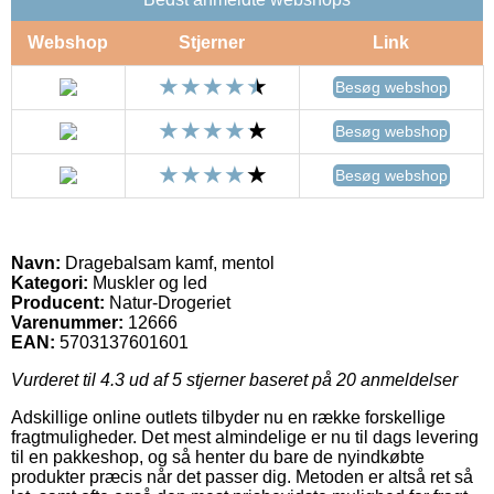
Webshop
Stjerner
Link
Besøg webshop
Besøg webshop
Besøg webshop
Navn:
Dragebalsam kamf, mentol
Kategori:
Muskler og led
Producent:
Natur-Drogeriet
Varenummer:
12666
EAN:
5703137601601
Vurderet til
4.3
ud af 5 stjerner baseret på
20
anmeldelser
Adskillige online outlets tilbyder nu en række forskellige
fragtmuligheder. Det mest almindelige er nu til dags levering
til en pakkeshop, og så henter du bare de nyindkøbte
produkter præcis når det passer dig. Metoden er altså ret så