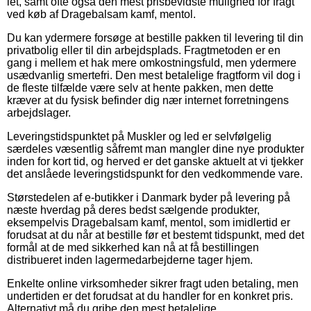
let, samt ofte også den mest prisbevidste mulighed for fragt
ved køb af Dragebalsam kamf, mentol.
Du kan ydermere forsøge at bestille pakken til levering til din
privatbolig eller til din arbejdsplads. Fragtmetoden er en
gang i mellem et hak mere omkostningsfuld, men ydermere
usædvanlig smertefri. Den mest betalelige fragtform vil dog i
de fleste tilfælde være selv at hente pakken, men dette
kræver at du fysisk befinder dig nær internet forretningens
arbejdslager.
Leveringstidspunktet på Muskler og led er selvfølgelig
særdeles væsentlig såfremt man mangler dine nye produkter
inden for kort tid, og herved er det ganske aktuelt at vi tjekker
det anslåede leveringstidspunkt for den vedkommende vare.
Størstedelen af e-butikker i Danmark byder på levering på
næste hverdag på deres bedst sælgende produkter,
eksempelvis Dragebalsam kamf, mentol, som imidlertid er
forudsat at du når at bestille før et bestemt tidspunkt, med det
formål at de med sikkerhed kan nå at få bestillingen
distribueret inden lagermedarbejderne tager hjem.
Enkelte online virksomheder sikrer fragt uden betaling, men
undertiden er det forudsat at du handler for en konkret pris.
Alternativt må du gribe den mest betalelige