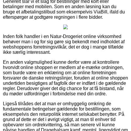
Generelt slår vi et slag for bestillinger med kort eller
betalinger med mobilen. Som en anden løsning kan du
bruge et afbetalingstilbud som eksempelvis ViaBill, ifald du
efterspørger at godtgøre regningen i flere bidder.
Inden folk handler i en Natur-Drogeriet online virksomhed
behøver man i og for sig gøre sig bekendt med indholdet af
webshoppens forretningsvilkår, det er dog i mange tilfælde
ikke særlig interessant.
En anden valgmulighed kunne derfor være at kontrollere
hvorvidt online shoppen er medlem af e-mærke ordningen,
som burde være en erklæring om at online forretningen
forsvarer de danske retningslinjer, foruden at online shoppen
undertiden besigtiges af fagfolk der er indført i de gældende
regler. Derudover giver det dig chance for at få bistand, når
du møder udfordringer i forbindelse med din ordre.
Ligeså tilrådes det at man er omhyggelig omkring de
fundamentale betingelser gældende for bestillingen, som
eksempelvis den returpolitik internet selskabet benytter. På
grund af dette er det i øvrigt vigtigt, at man til enhver tid
opbevarer sin ordrekvittering, så man senere vil kunne
påvise handlen af Dragebalsam kamf, mentol, ligegyldigt om