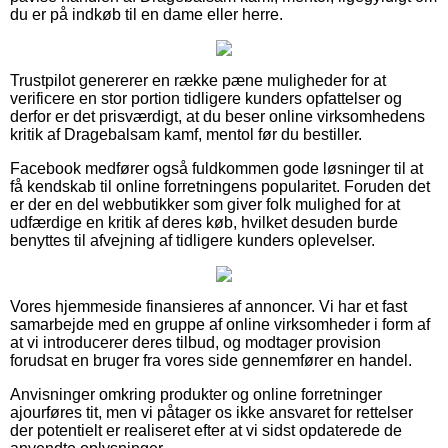
du er på indkøb til en dame eller herre.
Trustpilot genererer en række pæne muligheder for at
verificere en stor portion tidligere kunders opfattelser og
derfor er det prisværdigt, at du beser online virksomhedens
kritik af Dragebalsam kamf, mentol før du bestiller.
Facebook medfører også fuldkommen gode løsninger til at
få kendskab til online forretningens popularitet. Foruden det
er der en del webbutikker som giver folk mulighed for at
udfærdige en kritik af deres køb, hvilket desuden burde
benyttes til afvejning af tidligere kunders oplevelser.
Vores hjemmeside finansieres af annoncer. Vi har et fast
samarbejde med en gruppe af online virksomheder i form af
at vi introducerer deres tilbud, og modtager provision
forudsat en bruger fra vores side gennemfører en handel.
Anvisninger omkring produkter og online forretninger
ajourføres tit, men vi påtager os ikke ansvaret for rettelser
der potentielt er realiseret efter at vi sidst opdaterede de