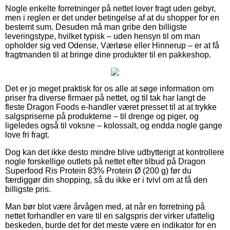
Nogle enkelte forretninger på nettet lover fragt uden gebyr,
men i reglen er det under betingelse af at du shopper for en
bestemt sum. Desuden må man gribe den billigste
leveringstype, hvilket typisk – uden hensyn til om man
opholder sig ved Odense, Værløse eller Hinnerup – er at få
fragtmanden til at bringe dine produkter til en pakkeshop.
Det er jo meget praktisk for os alle at søge information om
priser fra diverse firmaer på nettet, og til tak har langt de
fleste Dragon Foods e-handler været presset til at at trykke
salgspriserne på produkterne – til drenge og piger, og
ligeledes også til voksne – kolossalt, og endda nogle gange
love fri fragt.
Dog kan det ikke desto mindre blive udbytterigt at kontrollere
nogle forskellige outlets på nettet efter tilbud på Dragon
Superfood Ris Protein 83% Protein Ø (200 g) før du
færdiggør din shopping, så du ikke er i tvivl om at få den
billigste pris.
Man bør blot være årvågen med, at når en forretning på
nettet forhandler en vare til en salgspris der virker ufattelig
beskeden, burde det for det meste være en indikator for en