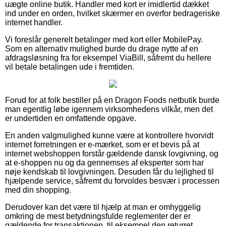
uægte online butik. Handler med kort er imidlertid dækket
ind under en orden, hvilket skærmer en overfor bedrageriske
internet handler.
Vi foreslår generelt betalinger med kort eller MobilePay.
Som en alternativ mulighed burde du drage nytte af en
afdragsløsning fra for eksempel ViaBill, såfremt du hellere
vil betale betalingen ude i fremtiden.
Forud for at folk bestiller på en Dragon Foods netbutik burde
man egentlig løbe igennem virksomhedens vilkår, men det
er undertiden en omfattende opgave.
En anden valgmulighed kunne være at kontrollere hvorvidt
internet forretningen er e-mærket, som er et bevis på at
internet webshoppen forstår gældende dansk lovgivning, og
at e-shoppen nu og da gennemses af eksperter som har
nøje kendskab til lovgivningen. Desuden får du lejlighed til
hjælpende service, såfremt du forvoldes besvær i processen
med din shopping.
Derudover kan det være til hjælp at man er omhyggelig
omkring de mest betydningsfulde reglementer der er
gældende for transaktionen, til eksempel den returret