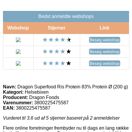
Bedst anmeldte webshops
Webshop
Stjerner
Link
Besøg webshop
Besøg webshop
Besøg webshop
Navn:
Dragon Superfood Ris Protein 83% Protein Ø (200 g)
Kategori:
Helsebixen
Producent:
Dragon Foods
Varenummer:
3800225475587
EAN:
3800225475587
Vurderet til
3.6
ud af 5 stjerner baseret på
2
anmeldelser
Flere online forretninger frembyder nu til dags en lang række