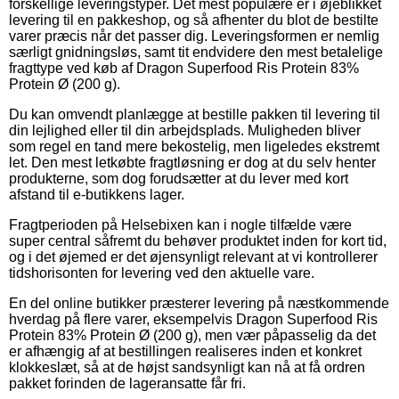
forskellige leveringstyper. Det mest populære er i øjeblikket
levering til en pakkeshop, og så afhenter du blot de bestilte
varer præcis når det passer dig. Leveringsformen er nemlig
særligt gnidningsløs, samt tit endvidere den mest betalelige
fragttype ved køb af Dragon Superfood Ris Protein 83%
Protein Ø (200 g).
Du kan omvendt planlægge at bestille pakken til levering til
din lejlighed eller til din arbejdsplads. Muligheden bliver
som regel en tand mere bekostelig, men ligeledes ekstremt
let. Den mest letkøbte fragtløsning er dog at du selv henter
produkterne, som dog forudsætter at du lever med kort
afstand til e-butikkens lager.
Fragtperioden på Helsebixen kan i nogle tilfælde være
super central såfremt du behøver produktet inden for kort tid,
og i det øjemed er det øjensynligt relevant at vi kontrollerer
tidshorisonten for levering ved den aktuelle vare.
En del online butikker præsterer levering på næstkommende
hverdag på flere varer, eksempelvis Dragon Superfood Ris
Protein 83% Protein Ø (200 g), men vær påpasselig da det
er afhængig af at bestillingen realiseres inden et konkret
klokkeslæt, så at de højst sandsynligt kan nå at få ordren
pakket forinden de lageransatte får fri.