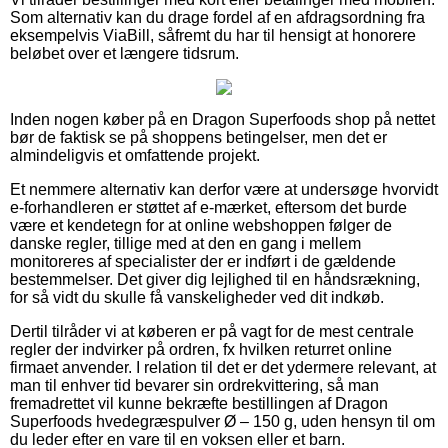
Som alternativ kan du drage fordel af en afdragsordning fra
eksempelvis ViaBill, såfremt du har til hensigt at honorere
beløbet over et længere tidsrum.
Inden nogen køber på en Dragon Superfoods shop på nettet
bør de faktisk se på shoppens betingelser, men det er
almindeligvis et omfattende projekt.
Et nemmere alternativ kan derfor være at undersøge hvorvidt
e-forhandleren er støttet af e-mærket, eftersom det burde
være et kendetegn for at online webshoppen følger de
danske regler, tillige med at den en gang i mellem
monitoreres af specialister der er indført i de gældende
bestemmelser. Det giver dig lejlighed til en håndsrækning,
for så vidt du skulle få vanskeligheder ved dit indkøb.
Dertil tilråder vi at køberen er på vagt for de mest centrale
regler der indvirker på ordren, fx hvilken returret online
firmaet anvender. I relation til det er det ydermere relevant, at
man til enhver tid bevarer sin ordrekvittering, så man
fremadrettet vil kunne bekræfte bestillingen af Dragon
Superfoods hvedegræspulver Ø – 150 g, uden hensyn til om
du leder efter en vare til en voksen eller et barn.