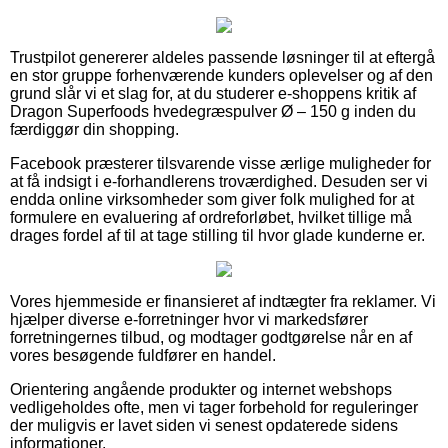
Trustpilot genererer aldeles passende løsninger til at eftergå
en stor gruppe forhenværende kunders oplevelser og af den
grund slår vi et slag for, at du studerer e-shoppens kritik af
Dragon Superfoods hvedegræspulver Ø – 150 g inden du
færdiggør din shopping.
Facebook præsterer tilsvarende visse ærlige muligheder for
at få indsigt i e-forhandlerens troværdighed. Desuden ser vi
endda online virksomheder som giver folk mulighed for at
formulere en evaluering af ordreforløbet, hvilket tillige må
drages fordel af til at tage stilling til hvor glade kunderne er.
Vores hjemmeside er finansieret af indtægter fra reklamer. Vi
hjælper diverse e-forretninger hvor vi markedsfører
forretningernes tilbud, og modtager godtgørelse når en af
vores besøgende fuldfører en handel.
Orientering angående produkter og internet webshops
vedligeholdes ofte, men vi tager forbehold for reguleringer
der muligvis er lavet siden vi senest opdaterede sidens
informationer.