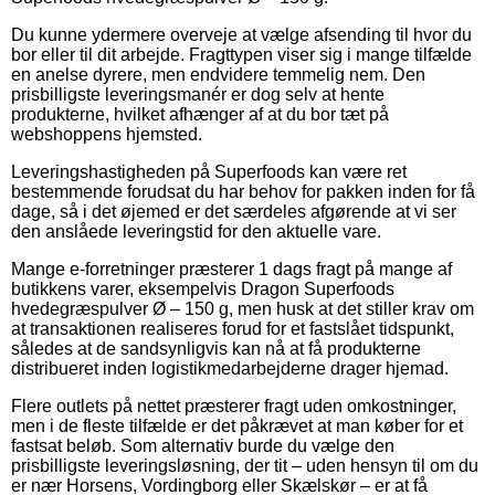
Du kunne ydermere overveje at vælge afsending til hvor du
bor eller til dit arbejde. Fragttypen viser sig i mange tilfælde
en anelse dyrere, men endvidere temmelig nem. Den
prisbilligste leveringsmanér er dog selv at hente
produkterne, hvilket afhænger af at du bor tæt på
webshoppens hjemsted.
Leveringshastigheden på Superfoods kan være ret
bestemmende forudsat du har behov for pakken inden for få
dage, så i det øjemed er det særdeles afgørende at vi ser
den anslåede leveringstid for den aktuelle vare.
Mange e-forretninger præsterer 1 dags fragt på mange af
butikkens varer, eksempelvis Dragon Superfoods
hvedegræspulver Ø – 150 g, men husk at det stiller krav om
at transaktionen realiseres forud for et fastslået tidspunkt,
således at de sandsynligvis kan nå at få produkterne
distribueret inden logistikmedarbejderne drager hjemad.
Flere outlets på nettet præsterer fragt uden omkostninger,
men i de fleste tilfælde er det påkrævet at man køber for et
fastsat beløb. Som alternativ burde du vælge den
prisbilligste leveringsløsning, der tit – uden hensyn til om du
er nær Horsens, Vordingborg eller Skælskør – er at få