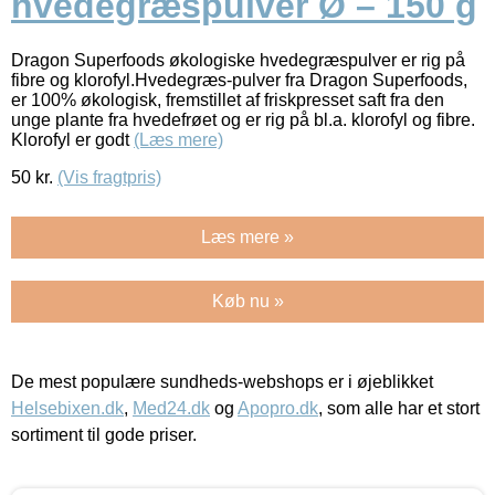
hvedegræspulver Ø – 150 g
Dragon Superfoods økologiske hvedegræspulver er rig på
fibre og klorofyl.Hvedegræs-pulver fra Dragon Superfoods,
er 100% økologisk, fremstillet af friskpresset saft fra den
unge plante fra hvedefrøet og er rig på bl.a. klorofyl og fibre.
Klorofyl er godt
(Læs mere)
50
kr.
(Vis fragtpris)
Læs mere »
Køb nu »
De mest populære sundheds-webshops er i øjeblikket
Helsebixen.dk
,
Med24.dk
og
Apopro.dk
, som alle har et stort
sortiment til gode priser.