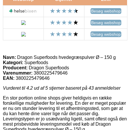
Besøg webshop
Besøg webshop
Besøg webshop
Navn:
Dragon Superfoods hvedegræspulver Ø – 150 g
Kategori:
Superfoods
Producent:
Dragon Superfoods
Varenummer:
3800225479646
EAN:
3800225479646
Vurderet til
4.2
ud af 5 stjerner baseret på
43
anmeldelser
En stor portion online shops giver heldigvis en række
forskellige muligheder for levering. En der er meget populær
er nu om stunder levering til et afhentningssted, som gør at
du kan hente dine varer lige når det passer dig.
Leveringstypen er jo usædvanlig ligetil, samt oftest også den
mest prisbevidste leveringsmodel ved køb af Dragon
Superfoods hvedegræspulver Ø – 150 g.