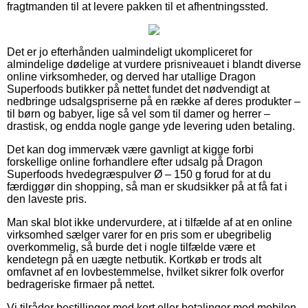
fragtmanden til at levere pakken til et afhentningssted.
Det er jo efterhånden ualmindeligt ukompliceret for
almindelige dødelige at vurdere prisniveauet i blandt diverse
online virksomheder, og derved har utallige Dragon
Superfoods butikker på nettet fundet det nødvendigt at
nedbringe udsalgspriserne på en række af deres produkter –
til børn og babyer, lige så vel som til damer og herrer –
drastisk, og endda nogle gange yde levering uden betaling.
Det kan dog immervæk være gavnligt at kigge forbi
forskellige online forhandlere efter udsalg på Dragon
Superfoods hvedegræspulver Ø – 150 g forud for at du
færdiggør din shopping, så man er skudsikker på at få fat i
den laveste pris.
Man skal blot ikke undervurdere, at i tilfælde af at en online
virksomhed sælger varer for en pris som er ubegribelig
overkommelig, så burde det i nogle tilfælde være et
kendetegn på en uægte netbutik. Kortkøb er trods alt
omfavnet af en lovbestemmelse, hvilket sikrer folk overfor
bedrageriske firmaer på nettet.
Vi tilråder bestillinger med kort eller betalinger med mobilen.