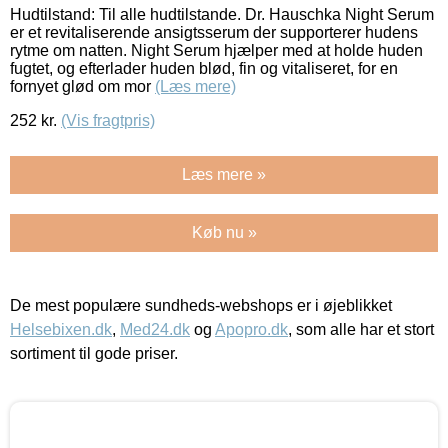
Hudtilstand: Til alle hudtilstande. Dr. Hauschka Night Serum
er et revitaliserende ansigtsserum der supporterer hudens
rytme om natten. Night Serum hjælper med at holde huden
fugtet, og efterlader huden blød, fin og vitaliseret, for en
fornyet glød om mor
(Læs mere)
252
kr.
(Vis fragtpris)
Læs mere »
Køb nu »
De mest populære sundheds-webshops er i øjeblikket
Helsebixen.dk
,
Med24.dk
og
Apopro.dk
, som alle har et stort
sortiment til gode priser.