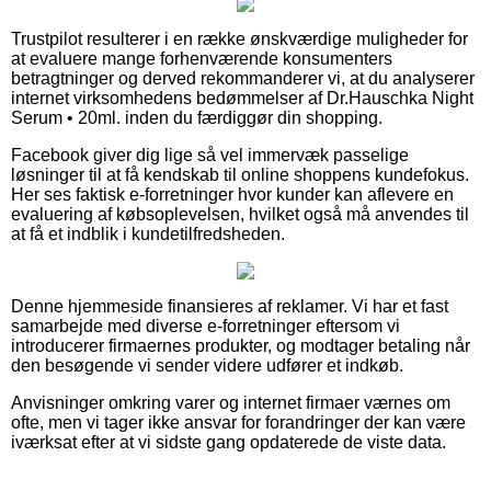
Trustpilot resulterer i en række ønskværdige muligheder for
at evaluere mange forhenværende konsumenters
betragtninger og derved rekommanderer vi, at du analyserer
internet virksomhedens bedømmelser af Dr.Hauschka Night
Serum • 20ml. inden du færdiggør din shopping.
Facebook giver dig lige så vel immervæk passelige
løsninger til at få kendskab til online shoppens kundefokus.
Her ses faktisk e-forretninger hvor kunder kan aflevere en
evaluering af købsoplevelsen, hvilket også må anvendes til
at få et indblik i kundetilfredsheden.
Denne hjemmeside finansieres af reklamer. Vi har et fast
samarbejde med diverse e-forretninger eftersom vi
introducerer firmaernes produkter, og modtager betaling når
den besøgende vi sender videre udfører et indkøb.
Anvisninger omkring varer og internet firmaer værnes om
ofte, men vi tager ikke ansvar for forandringer der kan være
iværksat efter at vi sidste gang opdaterede de viste data.