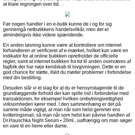
at klare regningen over tid.
Før nogen handler i en e-butik kunne de i og for sig
gennemgå netbutikkens handelsvilkår, men det er
almindeligvis ikke videre spændende.
En anden løsning kunne være at kontrollere om internet
forhandleren er verificeret af e-mærket, hvilket kan være en
indikator for at online butikken opretholder de officielle
regler, samt at internet butikken fra tid til anden overværes af
fagfolk der har nøje kendskab til lovgivningen. Dette er en
god chance for støtte, ifald du møder problemer i forbindelse
med din bestilling.
Desuden slår vi et slag for at du er hensynstagende til de
grundlæggende forhold der kan spille ind i forbindelse med
transaktionen, for eksempel hvilken ombytningsrettighed
virksomheden kører med. I den sammenhæng er det på
samme måde vigtigt, at man når som helst gemmer ens
kvitteringsmail, så man når som helst kan påvise handlen af
Dr.Hauschka Night Serum • 20ml., uafhængig om man søger
en vare til en herre eller dame.