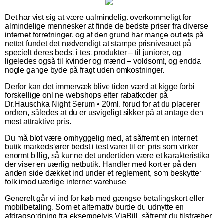
Det har vist sig at være ualmindeligt overkommeligt for
almindelige mennesker at finde de bedste priser fra diverse
internet forretninger, og af den grund har mange outlets på
nettet fundet det nødvendigt at stampe prisniveauet på
specielt deres bedst i test produkter – til juniorer, og
ligeledes også til kvinder og mænd – voldsomt, og endda
nogle gange byde på fragt uden omkostninger.
Derfor kan det immervæk blive tiden værd at kigge forbi
forskellige online webshops efter rabatkoder på
Dr.Hauschka Night Serum • 20ml. forud for at du placerer
ordren, således at du er usvigeligt sikker på at antage den
mest attraktive pris.
Du må blot være omhyggelig med, at såfremt en internet
butik markedsfører bedst i test varer til en pris som virker
enormt billig, så kunne det undertiden være et karakteristika
der viser en uærlig netbutik. Handler med kort er på den
anden side dækket ind under et reglement, som beskytter
folk imod uærlige internet varehuse.
Generelt går vi ind for køb med gængse betalingskort eller
mobilbetaling. Som et alternativ burde du udnytte en
afdragsordning fra eksempelvis ViaBill, såfremt du tilstræber