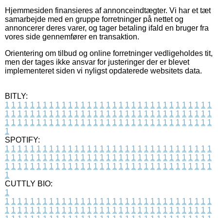
Hjemmesiden finansieres af annonceindtægter. Vi har et tæt
samarbejde med en gruppe forretninger på nettet og
annoncerer deres varer, og tager betaling ifald en bruger fra
vores side gennemfører en transaktion.
Orientering om tilbud og online forretninger vedligeholdes tit,
men der tages ikke ansvar for justeringer der er blevet
implementeret siden vi nyligst opdaterede websitets data.
BITLY:
1
1
1
1
1
1
1
1
1
1
1
1
1
1
1
1
1
1
1
1
1
1
1
1
1
1
1
1
1
1
1
1
1
1
1
1
1
1
1
1
1
1
1
1
1
1
1
1
1
1
1
1
1
1
1
1
1
1
1
1
1
1
1
1
1
1
1
1
1
1
1
1
1
1
1
1
1
1
1
1
1
1
1
1
1
1
1
1
1
1
1
1
1
1
1
1
1
1
1
1
SPOTIFY:
1
1
1
1
1
1
1
1
1
1
1
1
1
1
1
1
1
1
1
1
1
1
1
1
1
1
1
1
1
1
1
1
1
1
1
1
1
1
1
1
1
1
1
1
1
1
1
1
1
1
1
1
1
1
1
1
1
1
1
1
1
1
1
1
1
1
1
1
1
1
1
1
1
1
1
1
1
1
1
1
1
1
1
1
1
1
1
1
1
1
1
1
1
1
1
1
1
1
1
1
CUTTLY BIO:
1
1
1
1
1
1
1
1
1
1
1
1
1
1
1
1
1
1
1
1
1
1
1
1
1
1
1
1
1
1
1
1
1
1
1
1
1
1
1
1
1
1
1
1
1
1
1
1
1
1
1
1
1
1
1
1
1
1
1
1
1
1
1
1
1
1
1