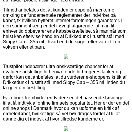
Tilmed anbefales det at kunden er oppe på mærkerne
omkring de fundamentale reglementer der indvirker på
købet, fx hvilken bytteret internet forretningen garanterer. I
den sammenhæng er det i øvrigt afgørende, at man til
enhver tid opbevarer ens købsbekræftelse, så man når som
helst kan eftervise handlen af Drikkedunk i rustfrit stål med
Sippy Cap – 355 ml., hvad end du søger efter varer til en
voksen eller et barn.
Trustpilot indebærer ultra ønskværdige chancer for at
evaluere adskillige forhenværende forbrugeres tanker og
derfor kan det anbefales, at du vurderer e-shoppens kritik af
Drikkedunk i rustfrit stål med Sippy Cap – 355 ml. inden du
lægger din bestilling.
Facebook frembyder endvidere en del passende løsninger
til at få indtryk af online firmaets popularitet. Her er der en del
online shops i Danmark hvor du kan udforme en kritik af
ordreforløbet, hvilket lige så vel bør drages fordel af til at
danne dig et indtryk af hvor tilfredse kunderne er.