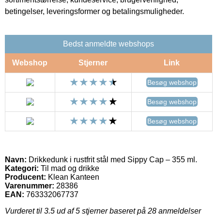
betingelser, leveringsformer og betalingsmuligheder.
Bedst anmeldte webshops
Webshop
Stjerner
Link
Besøg webshop
Besøg webshop
Besøg webshop
Navn:
Drikkedunk i rustfrit stål med Sippy Cap – 355 ml.
Kategori:
Til mad og drikke
Producent:
Klean Kanteen
Varenummer:
28386
EAN:
763332067737
Vurderet til
3.5
ud af 5 stjerner baseret på
28
anmeldelser