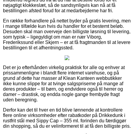
nøjagtigt klokkeslæt, så de sandsynligvis kan nå at få
bestillingen afsted forud for at medarbejderne har fri.
En række forhandlere på nettet byder på gratis levering, men
i mange tilfælde kun hvis du handler for et bestemt beløb.
Desuden skal man overveje den billigste løsning til levering,
som typisk – ligegyldigt om man er nær Viborg,
Frederikssund eller Skjern – er at få fragtmanden til at levere
bestillingen til et afhentningssted.
Det er jo efterhånden virkelig praktisk for alle og enhver at
prissammenligne i blandt flere internet varehuse, og på
grund af dette har masser af Klean Kanteen webbutikker
ikke kunne slippe for at tvinge salgspriserne på mange af
deres produkter – til børn, og endvidere også til herrer og
damer – drastisk, og endda nogle gange frembyde fragt
uden beregning.
Derfor kan det til hver en tid blive lønnende at kontrollere
flere online virksomheder efter rabatkoder på Drikkedunk i
rustfrit stål med Sippy Cap – 355 ml. forinden du færdiggør
din shopping, så du er velinformeret til at få den billigste pris.