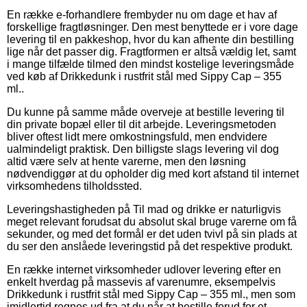
En række e-forhandlere frembyder nu om dage et hav af
forskellige fragtløsninger. Den mest benyttede er i vore dage
levering til en pakkeshop, hvor du kan afhente din bestilling
lige når det passer dig. Fragtformen er altså vældig let, samt
i mange tilfælde tilmed den mindst kostelige leveringsmåde
ved køb af Drikkedunk i rustfrit stål med Sippy Cap – 355
ml..
Du kunne på samme måde overveje at bestille levering til
din private bopæl eller til dit arbejde. Leveringsmetoden
bliver oftest lidt mere omkostningsfuld, men endvidere
ualmindeligt praktisk. Den billigste slags levering vil dog
altid være selv at hente varerne, men den løsning
nødvendiggør at du opholder dig med kort afstand til internet
virksomhedens tilholdssted.
Leveringshastigheden på Til mad og drikke er naturligvis
meget relevant forudsat du absolut skal bruge varerne om få
sekunder, og med det formål er det uden tvivl på sin plads at
du ser den anslåede leveringstid på det respektive produkt.
En række internet virksomheder udlover levering efter en
enkelt hverdag på massevis af varenumre, eksempelvis
Drikkedunk i rustfrit stål med Sippy Cap – 355 ml., men som
imidlertid regnes ud fra at du når at bestille forud for et