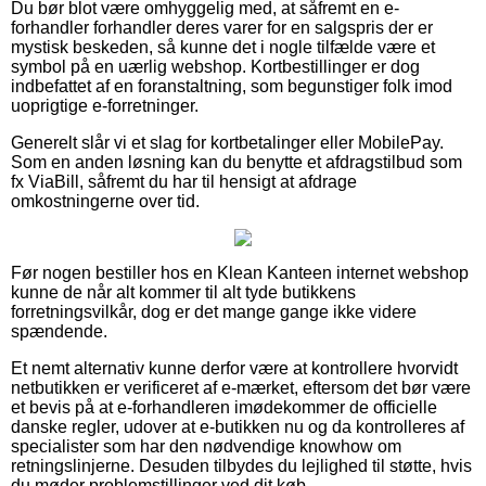
Du bør blot være omhyggelig med, at såfremt en e-
forhandler forhandler deres varer for en salgspris der er
mystisk beskeden, så kunne det i nogle tilfælde være et
symbol på en uærlig webshop. Kortbestillinger er dog
indbefattet af en foranstaltning, som begunstiger folk imod
uoprigtige e-forretninger.
Generelt slår vi et slag for kortbetalinger eller MobilePay.
Som en anden løsning kan du benytte et afdragstilbud som
fx ViaBill, såfremt du har til hensigt at afdrage
omkostningerne over tid.
Før nogen bestiller hos en Klean Kanteen internet webshop
kunne de når alt kommer til alt tyde butikkens
forretningsvilkår, dog er det mange gange ikke videre
spændende.
Et nemt alternativ kunne derfor være at kontrollere hvorvidt
netbutikken er verificeret af e-mærket, eftersom det bør være
et bevis på at e-forhandleren imødekommer de officielle
danske regler, udover at e-butikken nu og da kontrolleres af
specialister som har den nødvendige knowhow om
retningslinjerne. Desuden tilbydes du lejlighed til støtte, hvis
du møder problemstillinger ved dit køb.