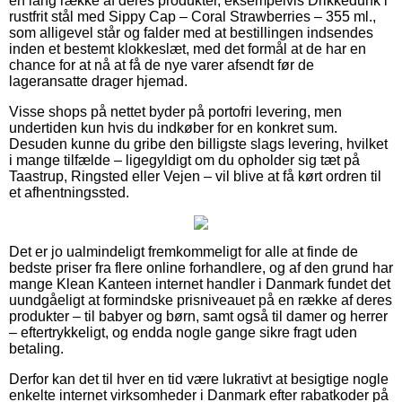
en lang række af deres produkter, eksempelvis Drikkedunk i
rustfrit stål med Sippy Cap – Coral Strawberries – 355 ml.,
som alligevel står og falder med at bestillingen indsendes
inden et bestemt klokkeslæt, med det formål at de har en
chance for at nå at få de nye varer afsendt før de
lageransatte drager hjemad.
Visse shops på nettet byder på portofri levering, men
undertiden kun hvis du indkøber for en konkret sum.
Desuden kunne du gribe den billigste slags levering, hvilket
i mange tilfælde – ligegyldigt om du opholder sig tæt på
Taastrup, Ringsted eller Vejen – vil blive at få kørt ordren til
et afhentningssted.
Det er jo ualmindeligt fremkommeligt for alle at finde de
bedste priser fra flere online forhandlere, og af den grund har
mange Klean Kanteen internet handler i Danmark fundet det
uundgåeligt at formindske prisniveauet på en række af deres
produkter – til babyer og børn, samt også til damer og herrer
– eftertrykkeligt, og endda nogle gange sikre fragt uden
betaling.
Derfor kan det til hver en tid være lukrativt at besigtige nogle
enkelte internet virksomheder i Danmark efter rabatkoder på