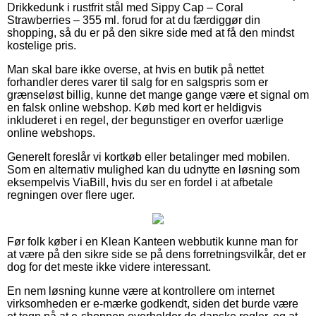
Drikkedunk i rustfrit stål med Sippy Cap – Coral
Strawberries – 355 ml. forud for at du færdiggør din
shopping, så du er på den sikre side med at få den mindst
kostelige pris.
Man skal bare ikke overse, at hvis en butik på nettet
forhandler deres varer til salg for en salgspris som er
grænseløst billig, kunne det mange gange være et signal om
en falsk online webshop. Køb med kort er heldigvis
inkluderet i en regel, der begunstiger en overfor uærlige
online webshops.
Generelt foreslår vi kortkøb eller betalinger med mobilen.
Som en alternativ mulighed kan du udnytte en løsning som
eksempelvis ViaBill, hvis du ser en fordel i at afbetale
regningen over flere uger.
Før folk køber i en Klean Kanteen webbutik kunne man for
at være på den sikre side se på dens forretningsvilkår, det er
dog for det meste ikke videre interessant.
En nem løsning kunne være at kontrollere om internet
virksomheden er e-mærke godkendt, siden det burde være