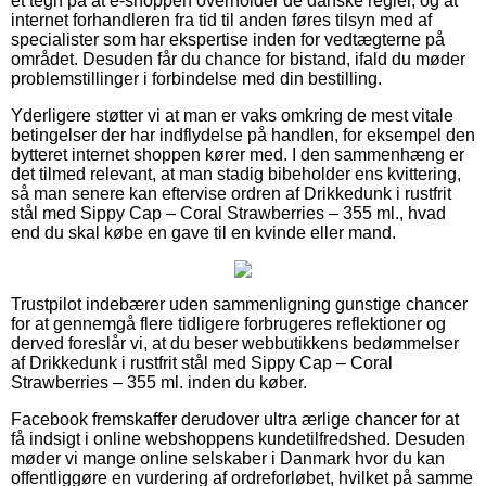
et tegn på at e-shoppen overholder de danske regler, og at
internet forhandleren fra tid til anden føres tilsyn med af
specialister som har ekspertise inden for vedtægterne på
området. Desuden får du chance for bistand, ifald du møder
problemstillinger i forbindelse med din bestilling.
Yderligere støtter vi at man er vaks omkring de mest vitale
betingelser der har indflydelse på handlen, for eksempel den
bytteret internet shoppen kører med. I den sammenhæng er
det tilmed relevant, at man stadig bibeholder ens kvittering,
så man senere kan eftervise ordren af Drikkedunk i rustfrit
stål med Sippy Cap – Coral Strawberries – 355 ml., hvad
end du skal købe en gave til en kvinde eller mand.
Trustpilot indebærer uden sammenligning gunstige chancer
for at gennemgå flere tidligere forbrugeres reflektioner og
derved foreslår vi, at du beser webbutikkens bedømmelser
af Drikkedunk i rustfrit stål med Sippy Cap – Coral
Strawberries – 355 ml. inden du køber.
Facebook fremskaffer derudover ultra ærlige chancer for at
få indsigt i online webshoppens kundetilfredshed. Desuden
møder vi mange online selskaber i Danmark hvor du kan
offentliggøre en vurdering af ordreforløbet, hvilket på samme