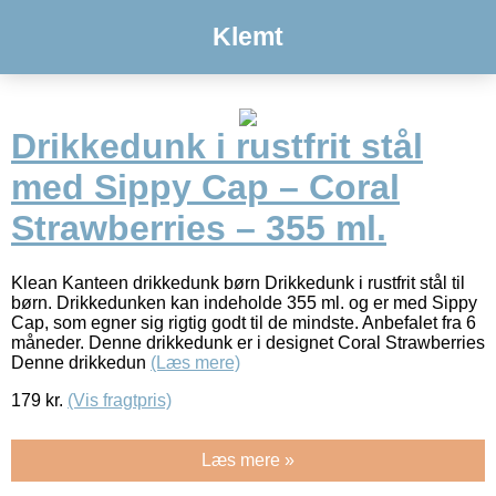
Klemt
Drikkedunk i rustfrit stål
med Sippy Cap – Coral
Strawberries – 355 ml.
Klean Kanteen drikkedunk børn Drikkedunk i rustfrit stål til
børn. Drikkedunken kan indeholde 355 ml. og er med Sippy
Cap, som egner sig rigtig godt til de mindste. Anbefalet fra 6
måneder. Denne drikkedunk er i designet Coral Strawberries
Denne drikkedun
(Læs mere)
179
kr.
(Vis fragtpris)
Læs mere »