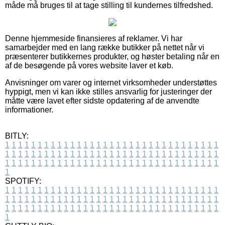
måde må bruges til at tage stilling til kundernes tilfredshed.
Denne hjemmeside finansieres af reklamer. Vi har
samarbejder med en lang række butikker på nettet når vi
præsenterer butikkernes produkter, og høster betaling når en
af de besøgende på vores website laver et køb.
Anvisninger om varer og internet virksomheder understøttes
hyppigt, men vi kan ikke stilles ansvarlig for justeringer der
måtte være lavet efter sidste opdatering af de anvendte
informationer.
BITLY:
1
1
1
1
1
1
1
1
1
1
1
1
1
1
1
1
1
1
1
1
1
1
1
1
1
1
1
1
1
1
1
1
1
1
1
1
1
1
1
1
1
1
1
1
1
1
1
1
1
1
1
1
1
1
1
1
1
1
1
1
1
1
1
1
1
1
1
1
1
1
1
1
1
1
1
1
1
1
1
1
1
1
1
1
1
1
1
1
1
1
1
1
1
1
1
1
1
1
1
1
SPOTIFY:
1
1
1
1
1
1
1
1
1
1
1
1
1
1
1
1
1
1
1
1
1
1
1
1
1
1
1
1
1
1
1
1
1
1
1
1
1
1
1
1
1
1
1
1
1
1
1
1
1
1
1
1
1
1
1
1
1
1
1
1
1
1
1
1
1
1
1
1
1
1
1
1
1
1
1
1
1
1
1
1
1
1
1
1
1
1
1
1
1
1
1
1
1
1
1
1
1
1
1
1