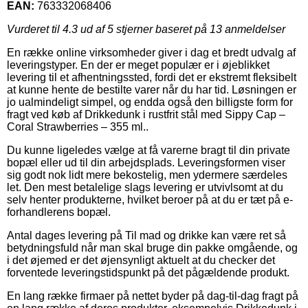
EAN:
763332068406
Vurderet til
4.3
ud af 5 stjerner baseret på
13
anmeldelser
En række online virksomheder giver i dag et bredt udvalg af
leveringstyper. En der er meget populær er i øjeblikket
levering til et afhentningssted, fordi det er ekstremt fleksibelt
at kunne hente de bestilte varer når du har tid. Løsningen er
jo ualmindeligt simpel, og endda også den billigste form for
fragt ved køb af Drikkedunk i rustfrit stål med Sippy Cap –
Coral Strawberries – 355 ml..
Du kunne ligeledes vælge at få varerne bragt til din private
bopæl eller ud til din arbejdsplads. Leveringsformen viser
sig godt nok lidt mere bekostelig, men ydermere særdeles
let. Den mest betalelige slags levering er utvivlsomt at du
selv henter produkterne, hvilket beroer på at du er tæt på e-
forhandlerens bopæl.
Antal dages levering på Til mad og drikke kan være ret så
betydningsfuld når man skal bruge din pakke omgående, og
i det øjemed er det øjensynligt aktuelt at du checker det
forventede leveringstidspunkt på det pågældende produkt.
En lang række firmaer på nettet byder på dag-til-dag fragt på