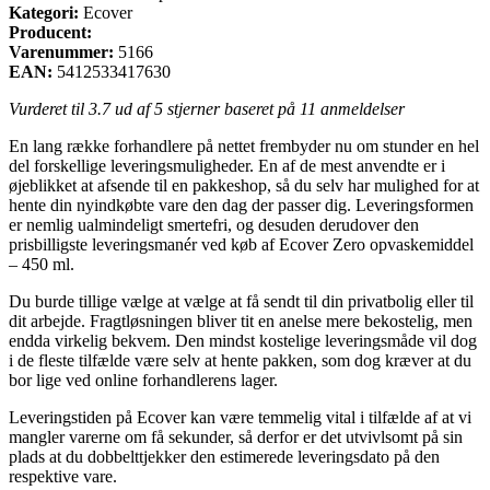
Kategori:
Ecover
Producent:
Varenummer:
5166
EAN:
5412533417630
Vurderet til
3.7
ud af 5 stjerner baseret på
11
anmeldelser
En lang række forhandlere på nettet frembyder nu om stunder en hel
del forskellige leveringsmuligheder. En af de mest anvendte er i
øjeblikket at afsende til en pakkeshop, så du selv har mulighed for at
hente din nyindkøbte vare den dag der passer dig. Leveringsformen
er nemlig ualmindeligt smertefri, og desuden derudover den
prisbilligste leveringsmanér ved køb af Ecover Zero opvaskemiddel
– 450 ml.
Du burde tillige vælge at vælge at få sendt til din privatbolig eller til
dit arbejde. Fragtløsningen bliver tit en anelse mere bekostelig, men
endda virkelig bekvem. Den mindst kostelige leveringsmåde vil dog
i de fleste tilfælde være selv at hente pakken, som dog kræver at du
bor lige ved online forhandlerens lager.
Leveringstiden på Ecover kan være temmelig vital i tilfælde af at vi
mangler varerne om få sekunder, så derfor er det utvivlsomt på sin
plads at du dobbelttjekker den estimerede leveringsdato på den
respektive vare.