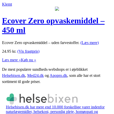
Klemt
Ecover Zero opvaskemiddel –
450 ml
Ecover Zero opvaskemiddel – uden farvestoffer.
(Læs mere)
24.95
kr.
(Vis fragtpris)
Læs mere »
Køb nu »
De mest populære sundheds-webshops er i øjeblikket
Helsebixen.dk
,
Med24.dk
og
Apopro.dk
, som alle har et stort
sortiment til gode priser.
Helsebixen.dk har mere end 10.000 forskellige varer indenfor
naturlægemidler, helsekost, personlig pleje, homøopati og