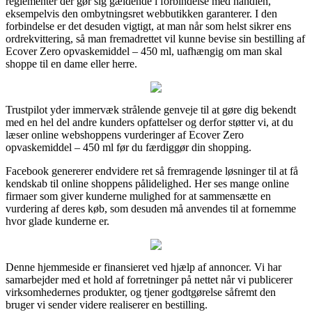
reglementer der gør sig gældende i forbindelse med handlen,
eksempelvis den ombytningsret webbutikken garanterer. I den
forbindelse er det desuden vigtigt, at man når som helst sikrer ens
ordrekvittering, så man fremadrettet vil kunne bevise sin bestilling af
Ecover Zero opvaskemiddel – 450 ml, uafhængig om man skal
shoppe til en dame eller herre.
Trustpilot yder immervæk strålende genveje til at gøre dig bekendt
med en hel del andre kunders opfattelser og derfor støtter vi, at du
læser online webshoppens vurderinger af Ecover Zero
opvaskemiddel – 450 ml før du færdiggør din shopping.
Facebook genererer endvidere ret så fremragende løsninger til at få
kendskab til online shoppens pålidelighed. Her ses mange online
firmaer som giver kunderne mulighed for at sammensætte en
vurdering af deres køb, som desuden må anvendes til at fornemme
hvor glade kunderne er.
Denne hjemmeside er finansieret ved hjælp af annoncer. Vi har
samarbejder med et hold af forretninger på nettet når vi publicerer
virksomhedernes produkter, og tjener godtgørelse såfremt den
bruger vi sender videre realiserer en bestilling.