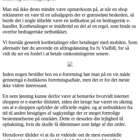
Man må ikke desto mindre være opmærksom på, at når en shop
reklamerer en vare til en udsalgspris der er grænseløst beskeden, så
burde det i nogle tilfælde være en indikation på en bedragerisk e-
handler. Kortbetalinger er imidlertid en del af en regel, som bistår os
overfor bedrageriske netbutikker.
Vi foreslår generelt kortbetalinger eller betalinger med mobilen. Som
alternativ bør du anvende en afdragsløsning fra fx ViaBill, for så
vidt du ser en fordel i at betale omkostningerne senere.
Inden nogen bestiller hos en e-forretning bør man på en vis måde
gennemgå e-butikkens forretningsaftale, men det er for det meste
ikke videre interessant.
En nem løsning kunne derfor være at bemærke hvorvidt internet
shoppen er e-mærke tilsluttet, siden det længe har været en sikring
om at e-shoppen opfylder de officielle regler, og at netbutikken fra
tid til anden besigtiges af sagkyndige der er meget fortrolige
bestemmelserne på området. Dette er desuden din lejlighed til
opbakning, hvis du skulle få dilemmaer som følge af din ordre.
Herudover tilråder vi at du er vidende om de mest essentielle