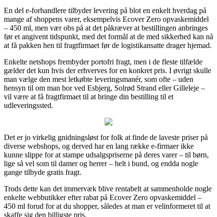
En del e-forhandlere tilbyder levering på blot en enkelt hverdag på
mange af shoppens varer, eksempelvis Ecover Zero opvaskemiddel
– 450 ml, men vær obs på at det påkræver at bestillingen anbringes
før et angivent tidspunkt, med det formål at de med sikkerhed kan nå
at få pakken hen til fragtfirmaet før de logistikansatte drager hjemad.
Enkelte netshops frembyder portofri fragt, men i de fleste tilfælde
gælder det kun hvis der erhverves for en konkret pris. I øvrigt skulle
man vælge den mest letkøbte leveringsmanér, som ofte – uden
hensyn til om man bor ved Esbjerg, Solrød Strand eller Gilleleje –
vil være at få fragtfirmaet til at bringe din bestilling til et
udleveringssted.
Det er jo virkelig gnidningsløst for folk at finde de laveste priser på
diverse webshops, og derved har en lang række e-firmaer ikke
kunne slippe for at stampe udsalgspriserne på deres varer – til børn,
lige så vel som til damer og herrer – helt i bund, og endda nogle
gange tilbyde gratis fragt.
Trods dette kan det immervæk blive rentabelt at sammenholde nogle
enkelte webbutikker efter rabat på Ecover Zero opvaskemiddel –
450 ml forud for at du shopper, således at man er velinformeret til at
skaffe sig den billigste pris.