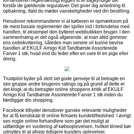
forhandleren regelmæssigt kigges til af sagkyndige der
forstår de gældende regulativer. Det giver dig anledning til
opbakning, ifald du møder vanskeligheder ved din bestilling.
Herudover rekommanderer vi at køberen er opmærksom på
de mest basale reglementer der spiller ind i forbindelse med
handlen, til eksempel den bytteret webbutikken bruger. I den
sammenhæng er det også afgørende, at man altid gemmer
ens ordrekvittering, således man senere vil kunne bevise
handlen af EKULF Amigo Kid Tandbørste Assorterede
Farver 1 stk, hvad end du leder efter en vare til en pige eller
dreng.
Trustpilot byder på stort set gode genveje til at betragte en
stor gruppe andre brugeres ratings og på grund af dette er
det klogt, at du betragter online shoppens kritik af EKULF
Amigo Kid Tandbørste Assorterede Farver 1 stk inden du
færdiggør din shopping.
Facebook tilbyder derudover ganske relevante muligheder
for at få kendskab til online firmaets kundetilfredshed. I øvrigt
ses nogle online forhandlere som gør det muligt at
udfærdige en vurdering af købsoplevelsen, hvilket tilmed bør
udnyttes til at afveje tidligere kunders oplevelser.