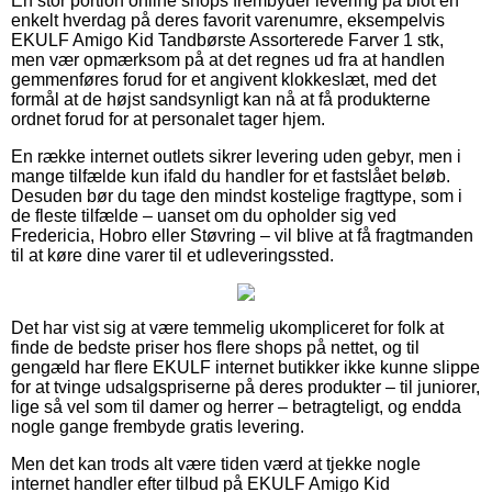
En stor portion online shops frembyder levering på blot en
enkelt hverdag på deres favorit varenumre, eksempelvis
EKULF Amigo Kid Tandbørste Assorterede Farver 1 stk,
men vær opmærksom på at det regnes ud fra at handlen
gemmenføres forud for et angivent klokkeslæt, med det
formål at de højst sandsynligt kan nå at få produkterne
ordnet forud for at personalet tager hjem.
En række internet outlets sikrer levering uden gebyr, men i
mange tilfælde kun ifald du handler for et fastslået beløb.
Desuden bør du tage den mindst kostelige fragttype, som i
de fleste tilfælde – uanset om du opholder sig ved
Fredericia, Hobro eller Støvring – vil blive at få fragtmanden
til at køre dine varer til et udleveringssted.
Det har vist sig at være temmelig ukompliceret for folk at
finde de bedste priser hos flere shops på nettet, og til
gengæld har flere EKULF internet butikker ikke kunne slippe
for at tvinge udsalgspriserne på deres produkter – til juniorer,
lige så vel som til damer og herrer – betragteligt, og endda
nogle gange frembyde gratis levering.
Men det kan trods alt være tiden værd at tjekke nogle
internet handler efter tilbud på EKULF Amigo Kid