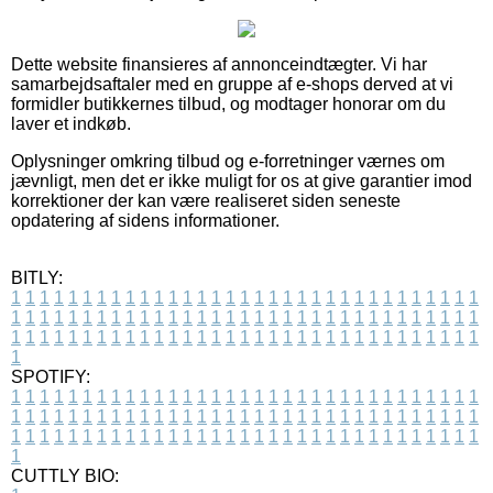
Dette website finansieres af annonceindtægter. Vi har
samarbejdsaftaler med en gruppe af e-shops derved at vi
formidler butikkernes tilbud, og modtager honorar om du
laver et indkøb.
Oplysninger omkring tilbud og e-forretninger værnes om
jævnligt, men det er ikke muligt for os at give garantier imod
korrektioner der kan være realiseret siden seneste
opdatering af sidens informationer.
BITLY:
1
1
1
1
1
1
1
1
1
1
1
1
1
1
1
1
1
1
1
1
1
1
1
1
1
1
1
1
1
1
1
1
1
1
1
1
1
1
1
1
1
1
1
1
1
1
1
1
1
1
1
1
1
1
1
1
1
1
1
1
1
1
1
1
1
1
1
1
1
1
1
1
1
1
1
1
1
1
1
1
1
1
1
1
1
1
1
1
1
1
1
1
1
1
1
1
1
1
1
1
SPOTIFY:
1
1
1
1
1
1
1
1
1
1
1
1
1
1
1
1
1
1
1
1
1
1
1
1
1
1
1
1
1
1
1
1
1
1
1
1
1
1
1
1
1
1
1
1
1
1
1
1
1
1
1
1
1
1
1
1
1
1
1
1
1
1
1
1
1
1
1
1
1
1
1
1
1
1
1
1
1
1
1
1
1
1
1
1
1
1
1
1
1
1
1
1
1
1
1
1
1
1
1
1
CUTTLY BIO: