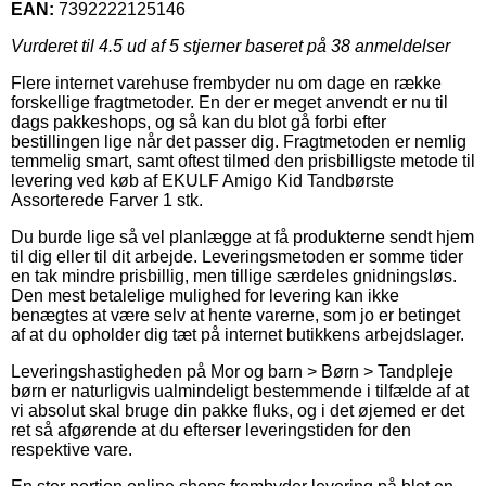
EAN:
7392222125146
Vurderet til
4.5
ud af 5 stjerner baseret på
38
anmeldelser
Flere internet varehuse frembyder nu om dage en række
forskellige fragtmetoder. En der er meget anvendt er nu til
dags pakkeshops, og så kan du blot gå forbi efter
bestillingen lige når det passer dig. Fragtmetoden er nemlig
temmelig smart, samt oftest tilmed den prisbilligste metode til
levering ved køb af EKULF Amigo Kid Tandbørste
Assorterede Farver 1 stk.
Du burde lige så vel planlægge at få produkterne sendt hjem
til dig eller til dit arbejde. Leveringsmetoden er somme tider
en tak mindre prisbillig, men tillige særdeles gnidningsløs.
Den mest betalelige mulighed for levering kan ikke
benægtes at være selv at hente varerne, som jo er betinget
af at du opholder dig tæt på internet butikkens arbejdslager.
Leveringshastigheden på Mor og barn > Børn > Tandpleje
børn er naturligvis ualmindeligt bestemmende i tilfælde af at
vi absolut skal bruge din pakke fluks, og i det øjemed er det
ret så afgørende at du efterser leveringstiden for den
respektive vare.