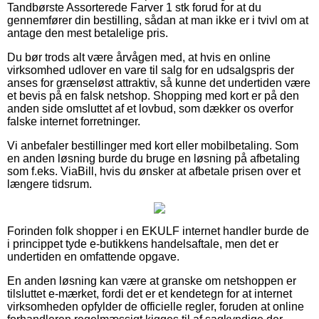
Tandbørste Assorterede Farver 1 stk forud for at du
gennemfører din bestilling, sådan at man ikke er i tvivl om at
antage den mest betalelige pris.
Du bør trods alt være årvågen med, at hvis en online
virksomhed udlover en vare til salg for en udsalgspris der
anses for grænseløst attraktiv, så kunne det undertiden være
et bevis på en falsk netshop. Shopping med kort er på den
anden side omsluttet af et lovbud, som dækker os overfor
falske internet forretninger.
Vi anbefaler bestillinger med kort eller mobilbetaling. Som
en anden løsning burde du bruge en løsning på afbetaling
som f.eks. ViaBill, hvis du ønsker at afbetale prisen over et
længere tidsrum.
Forinden folk shopper i en EKULF internet handler burde de
i princippet tyde e-butikkens handelsaftale, men det er
undertiden en omfattende opgave.
En anden løsning kan være at granske om netshoppen er
tilsluttet e-mærket, fordi det er et kendetegn for at internet
virksomheden opfylder de officielle regler, foruden at online