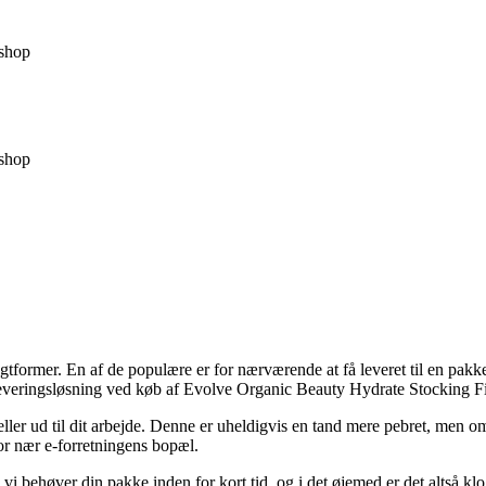
shop
shop
ragtformer. En af de populære er for nærværende at få leveret til en pakk
 leveringsløsning ved køb af Evolve Organic Beauty Hydrate Stocking Fil
ler ud til dit arbejde. Denne er uheldigvis en tand mere pebret, men omv
bor nær e-forretningens bopæl.
vi behøver din pakke inden for kort tid, og i det øjemed er det altså kl