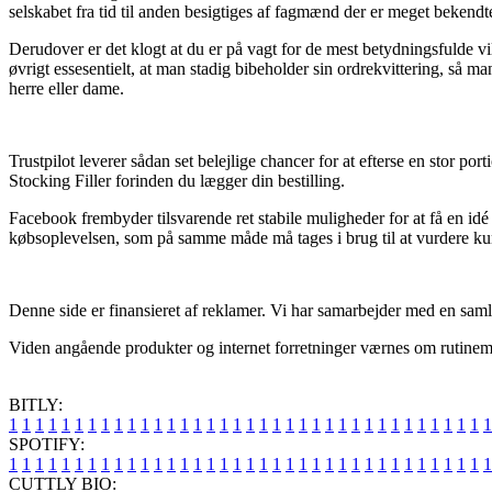
selskabet fra tid til anden besigtiges af fagmænd der er meget bekendt
Derudover er det klogt at du er på vagt for de mest betydningsfulde vi
øvrigt essesentielt, at man stadig bibeholder sin ordrekvittering, så 
herre eller dame.
Trustpilot leverer sådan set belejlige chancer for at efterse en stor p
Stocking Filler forinden du lægger din bestilling.
Facebook frembyder tilsvarende ret stabile muligheder for at få en id
købsoplevelsen, som på samme måde må tages i brug til at vurdere kun
Denne side er finansieret af reklamer. Vi har samarbejder med en samlin
Viden angående produkter og internet forretninger værnes om rutinemæs
BITLY:
1
1
1
1
1
1
1
1
1
1
1
1
1
1
1
1
1
1
1
1
1
1
1
1
1
1
1
1
1
1
1
1
1
1
1
1
1
SPOTIFY:
1
1
1
1
1
1
1
1
1
1
1
1
1
1
1
1
1
1
1
1
1
1
1
1
1
1
1
1
1
1
1
1
1
1
1
1
1
CUTTLY BIO: