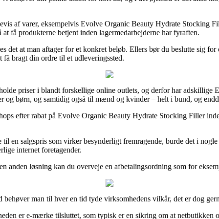
sevis af varer, eksempelvis Evolve Organic Beauty Hydrate Stocking Fill
å at få produkterne betjent inden lagermedarbejderne har fyraften.
æves det at man aftager for et konkret beløb. Ellers bør du beslutte sig fo
å bragt din ordre til et udleveringssted.
nholde priser i blandt forskellige online outlets, og derfor har adskilli
yer og børn, og samtidig også til mænd og kvinder – helt i bund, og endda
shops efter rabat på Evolve Organic Beauty Hydrate Stocking Filler inden
 til en salgspris som virker besynderligt fremragende, burde det i nogl
rlige internet foretagender.
 en anden løsning kan du overveje en afbetalingsordning som for eksempel
 behøver man til hver en tid tyde virksomhedens vilkår, det er dog gern
den er e-mærke tilsluttet, som typisk er en sikring om at netbutikken 