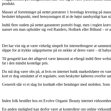
produkt.
Masser af forretninger på nettet præsterer 1 hverdags levering på mas
besluttet tidspunkt, med hensynstagen til at de højst sandsynligt kan n
Indtil flere outlets på nettet garanterer portofri fragt, men i reglen kr
uanset om man opholder sig ved Randers, Holbæk eller Billund – er at f
Det har vist sig at være virkelig simpelt for internetbrugere at samme
slippe for at trykke salgspriserne på en række af deres varer – til bab
Til gengæld kan det alligevel være lønsomt at eftergå indtil flere web
fat i den mindst kostelige pris.
Du må dog være obs på, at hvis en internet butik markedsfører en vare
kort er dog omsluttet af et regulativ, som beskytter køberen overfor uæ
Generelt slår vi et slag for kortkøb eller betalinger med mobilen. Som
Inden folk bestiller hos en Evolve Organic Beauty internet virksomhed
En anden mulighed kan derfor være at kontrollere om online virksomhe