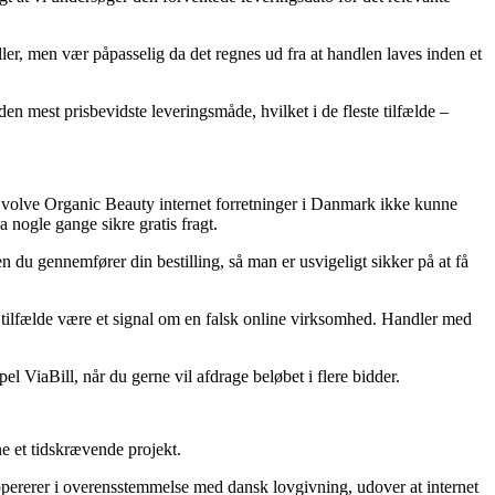
er, men vær påpasselig da det regnes ud fra at handlen laves inden et
r den mest prisbevidste leveringsmåde, hvilket i de fleste tilfælde –
ge Evolve Organic Beauty internet forretninger i Danmark ikke kunne
 nogle gange sikre gratis fragt.
 du gennemfører din bestilling, så man er usvigeligt sikker på at få
e tilfælde være et signal om en falsk online virksomhed. Handler med
 ViaBill, når du gerne vil afdrage beløbet i flere bidder.
e et tidskrævende projekt.
opererer i overensstemmelse med dansk lovgivning, udover at internet