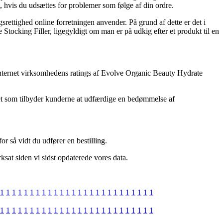
t, hvis du udsættes for problemer som følge af din ordre.
srettighed online forretningen anvender. På grund af dette er det i
Stocking Filler, ligegyldigt om man er på udkig efter et produkt til en
år internet virksomhedens ratings af Evolve Organic Beauty Hydrate
ttet som tilbyder kunderne at udfærdige en bedømmelse af
r så vidt du udfører en bestilling.
sat siden vi sidst opdaterede vores data.
1
1
1
1
1
1
1
1
1
1
1
1
1
1
1
1
1
1
1
1
1
1
1
1
1
1
1
1
1
1
1
1
1
1
1
1
1
1
1
1
1
1
1
1
1
1
1
1
1
1
1
1