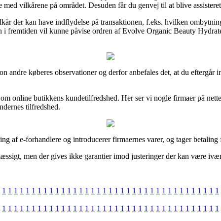
e med vilkårene på området. Desuden får du genvej til at blive assistere
lkår der kan have indflydelse på transaktionen, f.eks. hvilken ombytning
man i fremtiden vil kunne påvise ordren af Evolve Organic Beauty Hydrate 
ortion andre køberes observationer og derfor anbefales det, at du efterg
é om online butikkens kundetilfredshed. Her ser vi nogle firmaer på ne
dernes tilfredshed.
g af e-forhandlere og introducerer firmaernes varer, og tager betaling fo
sigt, men der gives ikke garantier imod justeringer der kan være iværk
1
1
1
1
1
1
1
1
1
1
1
1
1
1
1
1
1
1
1
1
1
1
1
1
1
1
1
1
1
1
1
1
1
1
1
1
1
1
1
1
1
1
1
1
1
1
1
1
1
1
1
1
1
1
1
1
1
1
1
1
1
1
1
1
1
1
1
1
1
1
1
1
1
1