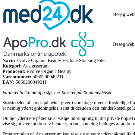
Besøg web
Besøg web
Navn:
Evolve Organic Beauty Hydrate Stocking Filler
Kategori:
Ansigtsserum
Producent:
Evolve Organic Beauty
Varenummer:
5060200049211
EAN:
5060200049211
Vurderet til
4.6
ud af 5 stjerner baseret på
48
anmeldelser
Størstedelen af shops på nettet giver i vore dage diverse forskellige f
er nemlig yderst gnidningsløs, samt tit desuden den mindst kostelige
Du bør ydermere påtænke at vælge udbringning til din private bopæl el
vise sig at være at du selv henter varerne, som dog betinges af at du 
Fragtperioden på Ansigtsserum kan vise sig at være yderst aktuel ifald 