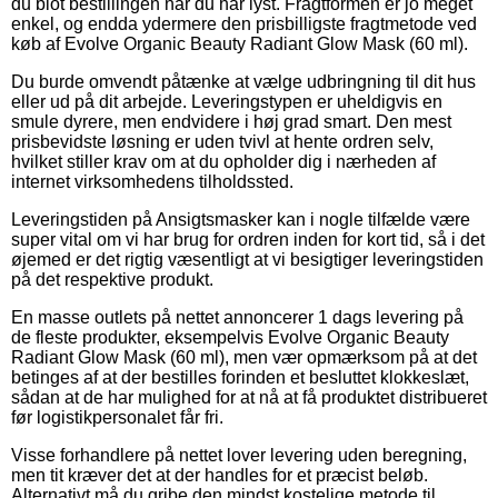
du blot bestillingen når du har lyst. Fragtformen er jo meget
enkel, og endda ydermere den prisbilligste fragtmetode ved
køb af Evolve Organic Beauty Radiant Glow Mask (60 ml).
Du burde omvendt påtænke at vælge udbringning til dit hus
eller ud på dit arbejde. Leveringstypen er uheldigvis en
smule dyrere, men endvidere i høj grad smart. Den mest
prisbevidste løsning er uden tvivl at hente ordren selv,
hvilket stiller krav om at du opholder dig i nærheden af
internet virksomhedens tilholdssted.
Leveringstiden på Ansigtsmasker kan i nogle tilfælde være
super vital om vi har brug for ordren inden for kort tid, så i det
øjemed er det rigtig væsentligt at vi besigtiger leveringstiden
på det respektive produkt.
En masse outlets på nettet annoncerer 1 dags levering på
de fleste produkter, eksempelvis Evolve Organic Beauty
Radiant Glow Mask (60 ml), men vær opmærksom på at det
betinges af at der bestilles forinden et besluttet klokkeslæt,
sådan at de har mulighed for at nå at få produktet distribueret
før logistikpersonalet får fri.
Visse forhandlere på nettet lover levering uden beregning,
men tit kræver det at der handles for et præcist beløb.
Alternativt må du gribe den mindst kostelige metode til