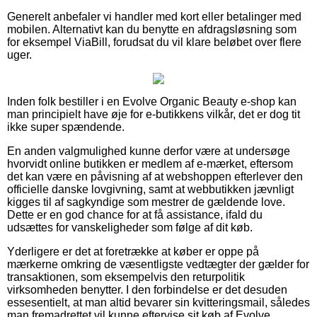
Generelt anbefaler vi handler med kort eller betalinger med
mobilen. Alternativt kan du benytte en afdragsløsning som
for eksempel ViaBill, forudsat du vil klare beløbet over flere
uger.
Inden folk bestiller i en Evolve Organic Beauty e-shop kan
man principielt have øje for e-butikkens vilkår, det er dog tit
ikke super spændende.
En anden valgmulighed kunne derfor være at undersøge
hvorvidt online butikken er medlem af e-mærket, eftersom
det kan være en påvisning af at webshoppen efterlever den
officielle danske lovgivning, samt at webbutikken jævnligt
kigges til af sagkyndige som mestrer de gældende love.
Dette er en god chance for at få assistance, ifald du
udsættes for vanskeligheder som følge af dit køb.
Yderligere er det at foretrække at køber er oppe på
mærkerne omkring de væsentligste vedtægter der gælder for
transaktionen, som eksempelvis den returpolitik
virksomheden benytter. I den forbindelse er det desuden
essesentielt, at man altid bevarer sin kvitteringsmail, således
man fremadrettet vil kunne eftervise sit køb af Evolve