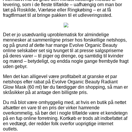
levering, som i de fleste tilfælde – uafhængig om man bor
tæt på Roskilde, Værløse eller Ringkøbing – er at få
fragtfirmaet til at bringe pakken til et udleveringssted.
Det er jo usædvanlig uproblematisk for almindelige
mennesker at sammenligne priser hos forskellige netshops,
og på grund af dette har mange Evolve Organic Beauty
online selskaber set sig tvunget til at presse salgspriserne
på deres varer – til piger og drenge, og samtidig til kvinder
og mænd – betydeligt, og endda nogle gange frembyde fragt
uden gebyr.
Men det kan alligevel være profitabelt at granske et par
netshops efter rabat på Evolve Organic Beauty Radiant
Glow Mask (60 ml) før du færdiggør din shopping, så man er
skråsikker på at antage den billigste pris.
Du må blot være omhyggelig med, at hvis en butik på nettet
afsætter en vare til en pris der virker hamrende
overkommelig, så bør det i nogle tilfælde være et kendetegn
på en fup online forretning. Kortkøb er trods alt indbefattet af
en vedtægt, der redder folk overfor uoprigtige internet
outlets.